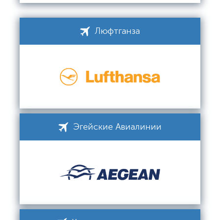
Люфтганза
Эгейские Авиалинии