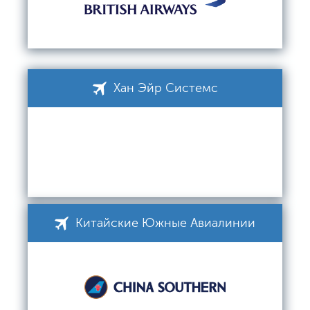
Хан Эйр Системс
Китайские Южные Авиалинии