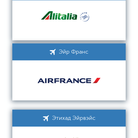
Эйр Франс
Этихад Эйрвэйс