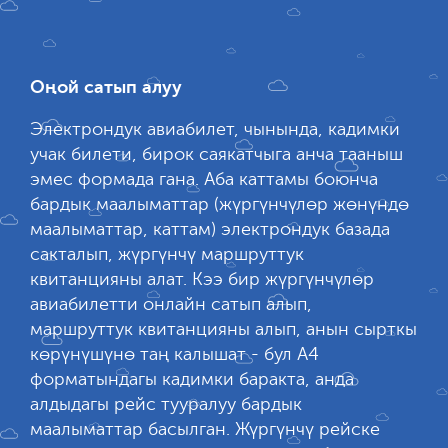
Оңой сатып алуу
Электрондук авиабилет, чынында, кадимки
учак билети, бирок саякатчыга анча тааныш
эмес формада гана. Аба каттамы боюнча
бардык маалыматтар (жүргүнчүлөр жөнүндө
маалыматтар, каттам) электрондук базада
сакталып, жүргүнчү маршруттук
квитанцияны алат. Кээ бир жүргүнчүлөр
авиабилетти онлайн сатып алып,
маршруттук квитанцияны алып, анын сырткы
көрүнүшүнө таң калышат - бул А4
форматындагы кадимки баракта, анда
алдыдагы рейс тууралуу бардык
маалыматтар басылган. Жүргүнчү рейске