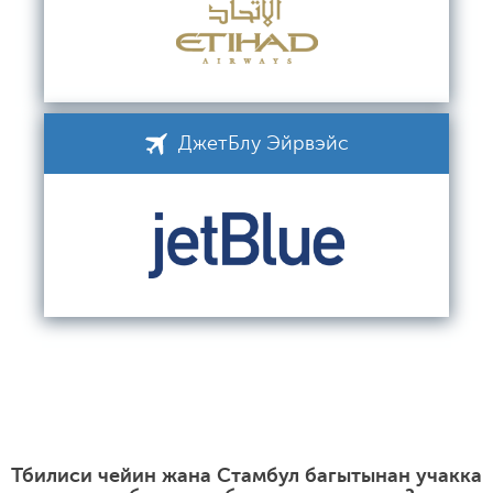
ДжетБлу Эйрвэйс
Тбилиси чейин жана Стамбул багытынан учакка