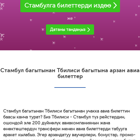
Стамбулга билеттерди издөө
же
Датаны тандаңыз
Стамбул багытынан Тбилиси багытына арзан авиа
билеттер
Стамбул багытынан Тбилиси багытынан учакка авиа билеттин
баасы канча турат? Биз Тбилиси - Стамбул түз рейстердин,
ошондой эле 200 дүйнөлүк авиакомпаниянын жана
өнөктөштөрдүн трансфери менен авиа билеттерди табууга
аракет кылабыз. Эгер арзандатуу ваучерлери, бонустар, промо-