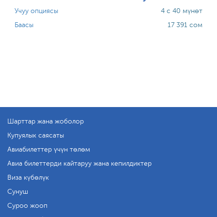
Учуу опциясы
4 с 40 мүнөт
Баасы
17 391 сом
Шарттар жана жоболор
Купуялык саясаты
Авиабилеттер үчүн төлөм
Авиа билеттерди кайтаруу жана кепилдиктер
Виза күбөлүк
Сунуш
Суроо жооп