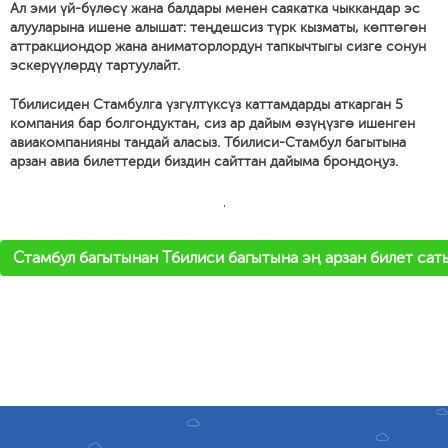
Ал эми үй-бүлөсү жана балдары менен саякатка чыккандар эс
алууларына ишене алышат: теңдешсиз түрк кызматы, көптөгөн
аттракциондор жана аниматорлордун тапкычтыгы сизге сонун
эскерүүлөрдү тартуулайт.
Тбилисиден Стамбулга үзгүлтүксүз каттамдарды аткарган 5
компания бар болгондуктан, сиз ар дайым өзүңүзгө ишенген
авиакомпанияны тандай аласыз. Тбилиси-Стамбул багытына
арзан авиа билеттерди биздин сайттан дайыма брондоңуз.
'
Стамбул багытынан Тбилиси багытына эң арзан билет сат