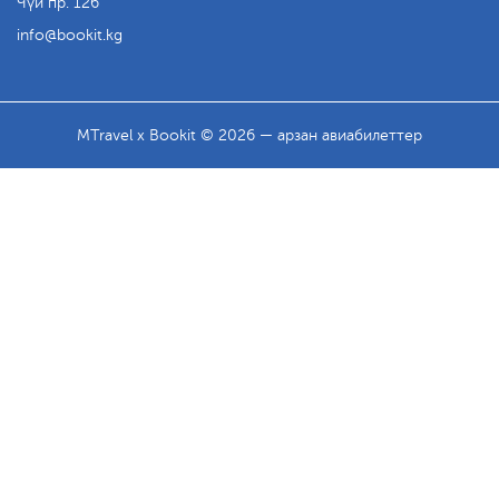
Чүй пр. 126
info
bookit.kg
MTravel x Bookit © 2026 — арзан авиабилеттер