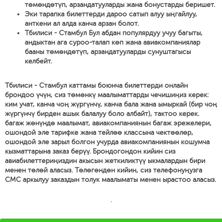
төмөндөтүп, арзандатууларды жана бонустарды беришет.
Эки тарапка билеттерди дароо сатып алуу ыңгайлуу,
анткени ал алда канча арзан болот.
Тбилиси - Стамбул Бул абдан популярдуу учуу багыты,
андыктан ага суроо-талап көп жана авиакомпаниялар
бааны төмөндөтүп, арзандатууларды сунуштагысы
келбейт.
Тбилиси - Стамбул каттамы боюнча билеттерди онлайн
брондоо үчүн, сиз төмөнкү маалыматтарды чечишиңиз керек:
ким учат, канча чоң жүргүнчү, канча бала жана ымыркай (бир чоң
жүргүнчү бирден ашык балалуу боло албайт), тактоо керек.
багаж жөнүндө маалымат, авиакомпаниянын багаж эрежелери,
ошондой эле тарифке жана тейлөө классына чектөөлөр,
ошондой эле зарыл болгон учурда авиакомпаниянын кошумча
кызматтарына заказ берүү. Брондогондон кийин сиз
авиабилеттериңиздин акысын жеткиликтүү ыкмалардын бири
менен төлөй аласыз. Төлөгөндөн кийин, сиз телефонуңузга
СМС аркылуу заказдын толук маалыматы менен ырастоо аласыз.
'