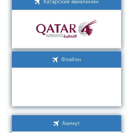
Катарские авиалинии
Флайон
Азимут