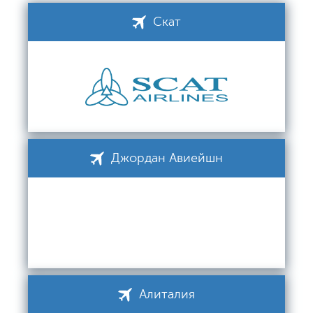
Скат
Джордан Авиейшн
Алиталия