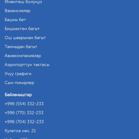
Өнөктөш болуңуз
Вакансиялар
Башкы бет
Бишкектен багыт
Ош шаарынан багыт
Тамчыдан багыт
Авиакомпаниялар
Аэропорттун тактасы
Учуу графиги
Сын-пикирлер
Байланыштар
+996 (554) 332-233
+996 (770) 332-233
+996 (704) 332-233
Кулатов көч. 21