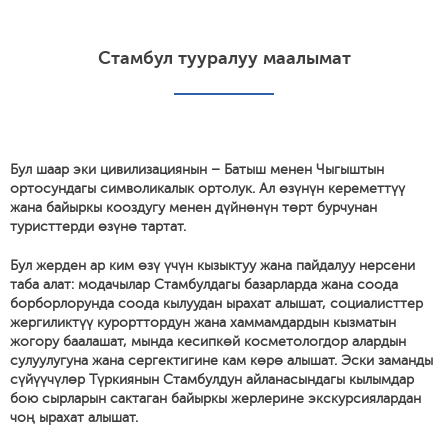
Стамбул тууралуу маалымат
Бул шаар эки цивилизациянын – Батыш менен Чыгыштын
ортосундагы символикалык ортолук. Ал өзүнүн кереметтүү
жана байыркы кооздугу менен дүйнөнүн төрт бурчунан
туристтерди өзүнө тартат.
Бул жерден ар ким өзү үчүн кызыктуу жана пайдалуу нерсени
таба алат: модачылар Стамбулдагы базарларда жана соода
борборлорунда соода кылуудан ырахат алышат, социалисттер
жергиликтүү курорттордун жана хаммамдардын кызматын
жогору баалашат, мында кесипкөй косметологдор алардын
сулуулугуна жана сергектигине кам көрө алышат. Эски заманды
сүйүүчүлөр Түркиянын Стамбулдун айланасындагы кылымдар
бою сырларын сактаган байыркы жерлерине экскурсиялардан
чоң ырахат алышат.