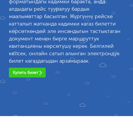
форматындагы кадимки баракта, анда
алдыдагы рейс тууралуу бардык
маалыматтар басылган. Жүргүнчү рейске
катталып жатканда кадимки кагаз билетти
көрсөткөндөй эле инсандыгын тастыктаган
документ менен бирге маршруттук
квитанцияны көрсөтүшү керек. Белгилей
кетсек, онлайн сатып алынган электрондук
билет кагаздагыдан арзаныраак.
Купить билет