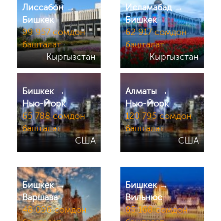
Лиссабон →
Исламабад →
Бишкек
Бишкек
99 957 сомдон
62 917 сомдон
башталат
башталат
Кыргызстан
Кыргызстан
Бишкек →
Алматы →
Нью-Йорк
Нью-Йорк
65 788 сомдон
120 795 сомдон
башталат
башталат
США
США
Бишкек →
Бишкек →
Варшава
Вильнюс
48 096 сомдон
85 168 сомдон