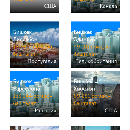
США
Канада
Бишкек →
Бишкек →
Лиссабон
Эдинбург
180 327 сомдон
49 101 сомдон
башталат
башталат
Португалия
Великобритания
Бишкек →
Бишкек →
Барселона
Хьюстон
153 344 сомдон
89 281 сомдон
башталат
башталат
Испания
США