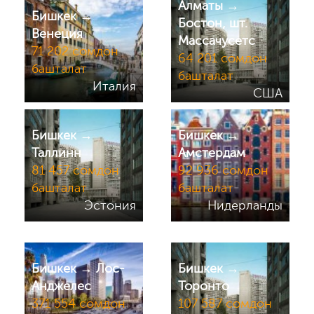
Алматы →
Бишкек →
Бостон, шт.
Венеция
Массачусетс
71 202 сомдон
64 201 сомдон
башталат
башталат
Италия
США
Бишкек →
Бишкек →
Таллинн
Амстердам
81 457 сомдон
92 936 сомдон
башталат
башталат
Эстония
Нидерланды
Бишкек → Лос-
Бишкек →
Анджелес
Торонто
371 554 сомдон
107 587 сомдон