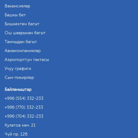
Вакансиялар
Башкы бет
Бишкектен багыт
Ош шаарынан багыт
Тамчыдан багыт
Авиакомпаниялар
Аэропорттун тактасы
Учуу графиги
Сын-пикирлер
Байланыштар
+996 (554) 332-233
+996 (770) 332-233
+996 (704) 332-233
Кулатов көч. 21
Чүй пр. 126