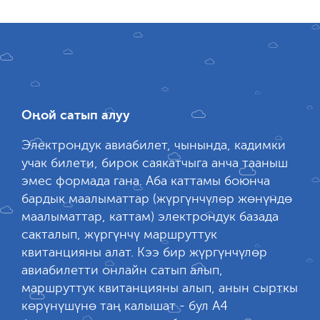
Оңой сатып алуу
Электрондук авиабилет, чынында, кадимки
учак билети, бирок саякатчыга анча тааныш
эмес формада гана. Аба каттамы боюнча
бардык маалыматтар (жүргүнчүлөр жөнүндө
маалыматтар, каттам) электрондук базада
сакталып, жүргүнчү маршруттук
квитанцияны алат. Кээ бир жүргүнчүлөр
авиабилетти онлайн сатып алып,
маршруттук квитанцияны алып, анын сырткы
көрүнүшүнө таң калышат - бул А4