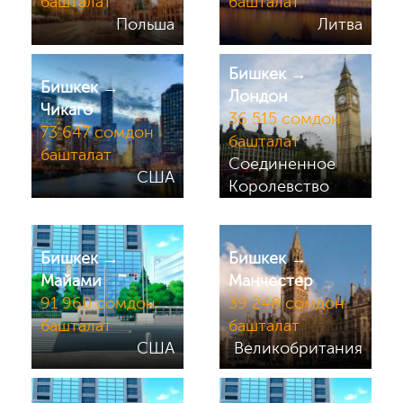
башталат
башталат
Польша
Литва
Бишкек →
Бишкек →
Лондон
Чикаго
36 515 сомдон
73 647 сомдон
башталат
башталат
Соединенное
США
Королевство
Бишкек →
Бишкек →
Майами
Манчестер
91 960 сомдон
39 248 сомдон
башталат
башталат
США
Великобритания