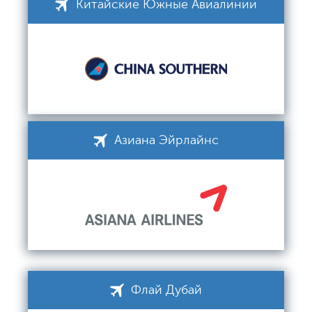
Китайские Южные Авиалинии
Азиана Эйрлайнс
Флай Дубай