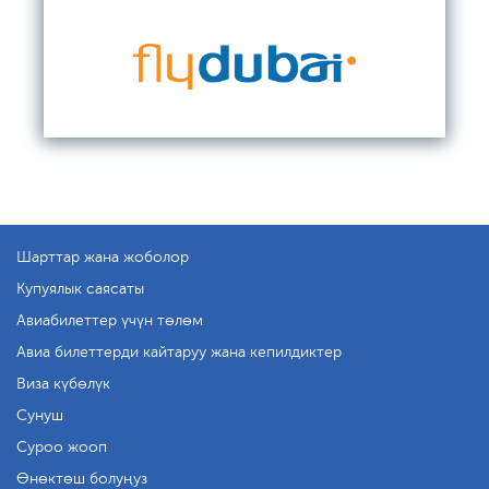
Шарттар жана жоболор
Купуялык саясаты
Авиабилеттер үчүн төлөм
Авиа билеттерди кайтаруу жана кепилдиктер
Виза күбөлүк
Сунуш
Суроо жооп
Өнөктөш болуңуз