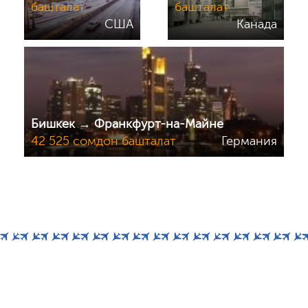
башталат
башталат
США
Канада
Бишкек → Франкфурт-на-Майне
42 525 сомдон башталат
Германия