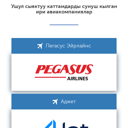
Ушул сыяктуу каттамдарды сунуш кылган
ири авиакомпаниялар
Пегасус Эйрлайнс
Аджет