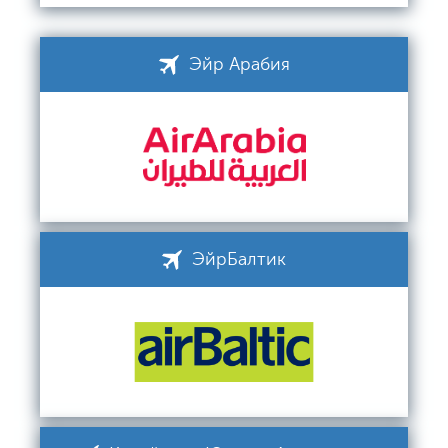
Эйр Арабия
ЭйрБалтик