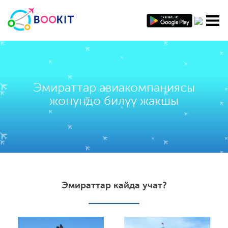
Эмираттар авиакомпаниясы
жөнүндө билүү жакшы
Эмираттар кайда учат?