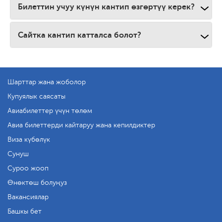
Билеттин учуу күнүн кантип өзгөртүү керек?
Сайтка кантип катталса болот?
Шарттар жана жоболор
Купуялык саясаты
Авиабилеттер үчүн төлөм
Авиа билеттерди кайтаруу жана кепилдиктер
Виза күбөлүк
Сунуш
Суроо жооп
Өнөктөш болуңуз
Вакансиялар
Башкы бет