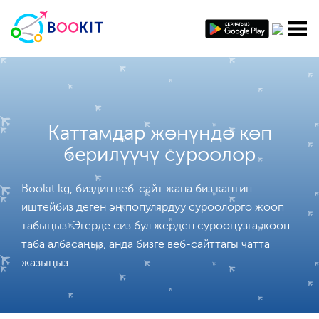
Каттамдар жөнүндө көп
берилүүчү суроолор
Bookit.kg, биздин веб-сайт жана биз кантип
иштейбиз деген эң популярдуу суроолорго жооп
табыңыз. Эгерде сиз бул жерден сурооңузга жооп
таба албасаңыз, анда бизге веб-сайттагы чатта
жазыңыз