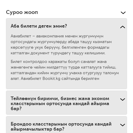
Суроо жооп
Аба билети деген эмне?
Авиабилет – авиакомпания менен жүргүнчүнүн
ортосундагы жүргүнчүлөрдү абада ташуу кызматын
көрсөтүүгө укук берүүчү, белгиленген формадагы
катталган документ түрүндөгү ташуу келишими.
Билет контролдоо каражаты болуп саналат жана
жөнөгөнгө чейин милдеттүү түрдө катталууга тийиш,
катталгандан кийин жүргүнчү учакка отургузуу талонун
алат. Авиабилет Bookit.kg сайтында берилген
Тейлөөнүн биринчи, бизнес жана эконом
класстарынын ортосунда кандай айырма
бар?
Брондоо класстарынын ортосунда кандай
айырмачылыктар бар?