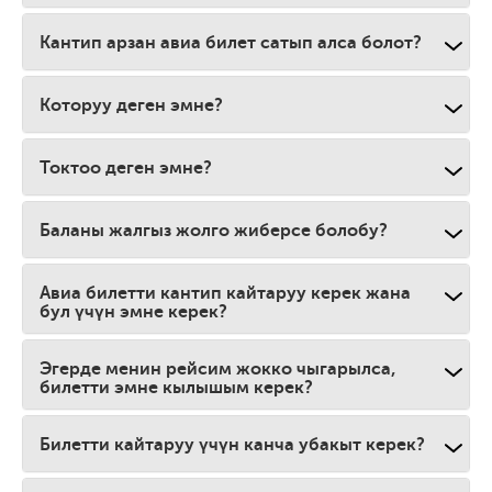
Кантип арзан авиа билет сатып алса болот?
Которуу деген эмне?
Токтоо деген эмне?
Баланы жалгыз жолго жиберсе болобу?
Авиа билетти кантип кайтаруу керек жана
бул үчүн эмне керек?
Эгерде менин рейсим жокко чыгарылса,
билетти эмне кылышым керек?
Билетти кайтаруу үчүн канча убакыт керек?