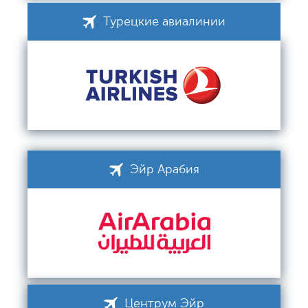
Турецкие авиалинии
Эйр Арабия
Центрум Эйр