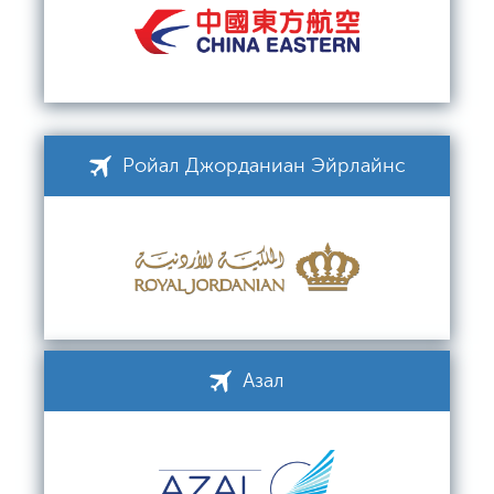
Ройал Джорданиан Эйрлайнс
Азал