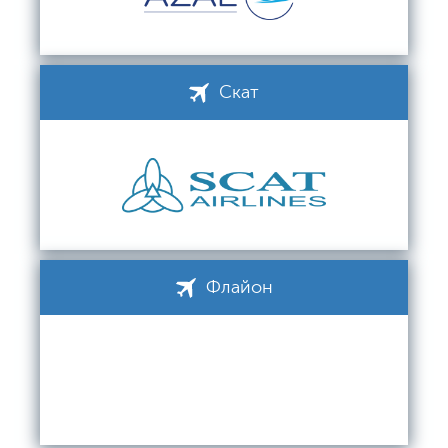
Скат
Флайон