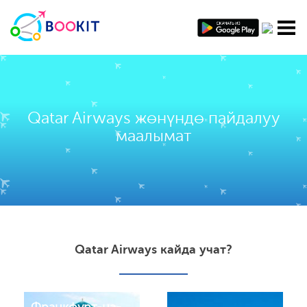
Qatar Airways жөнүндө пайдалуу
маалымат
Qatar Airways кайда учат?