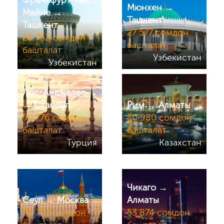
Франкфурт-на-
Мюнхен →
Майне →
Ташкент
Ташкент
27 577 сомдон
28 752 сомдон
башталат
башталат
Узбекистан
Узбекистан
Лос-Анджелес
→ Стамбул
Рим → Алматы
50 776 сомдон
30 980 сомдон
башталат
башталат
Турция
Казахстан
Чикаго →
Сеул → Москва
Алматы
38 793 сомдон
53 874 сомдон