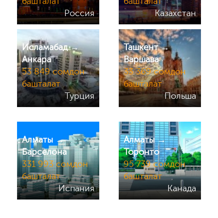
башталат
башталат
Россия
Казахстан
Исламабад →
Ташкент →
Анкара
Варшава
53 849 сомдон
33 369 сомдон
башталат
башталат
Турция
Польша
Алматы →
Алматы →
Барселона
Торонто
331 993 сомдон
95 739 сомдон
башталат
башталат
Испания
Канада