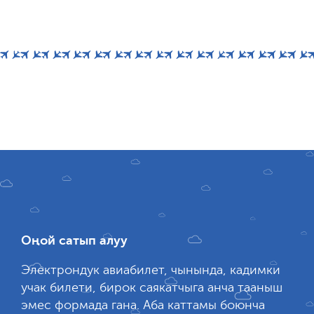
Оңой сатып алуу
Электрондук авиабилет, чынында, кадимки
учак билети, бирок саякатчыга анча тааныш
эмес формада гана. Аба каттамы боюнча