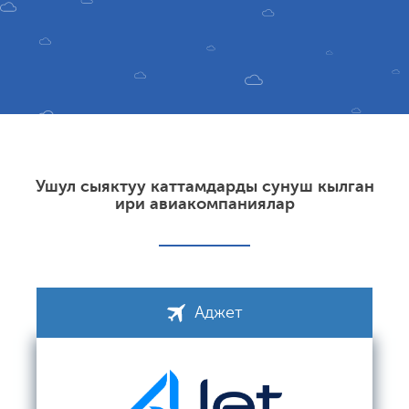
Ушул сыяктуу каттамдарды сунуш кылган
ири авиакомпаниялар
Аджет