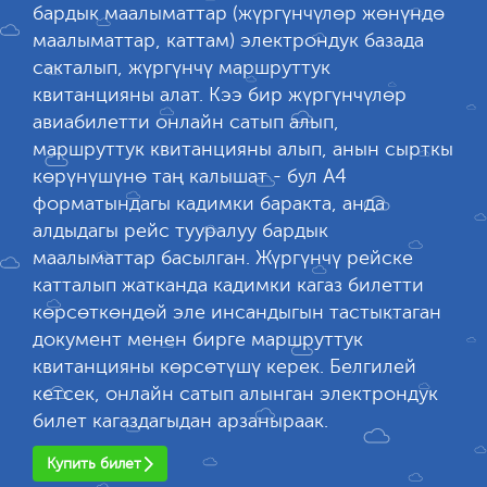
бардык маалыматтар (жүргүнчүлөр жөнүндө
маалыматтар, каттам) электрондук базада
сакталып, жүргүнчү маршруттук
квитанцияны алат. Кээ бир жүргүнчүлөр
авиабилетти онлайн сатып алып,
маршруттук квитанцияны алып, анын сырткы
көрүнүшүнө таң калышат - бул А4
форматындагы кадимки баракта, анда
алдыдагы рейс тууралуу бардык
маалыматтар басылган. Жүргүнчү рейске
катталып жатканда кадимки кагаз билетти
көрсөткөндөй эле инсандыгын тастыктаган
документ менен бирге маршруттук
квитанцияны көрсөтүшү керек. Белгилей
кетсек, онлайн сатып алынган электрондук
билет кагаздагыдан арзаныраак.
Купить билет