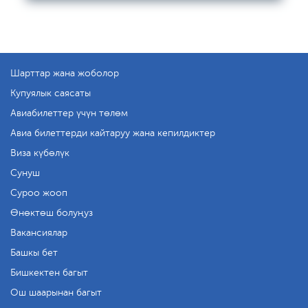
Шарттар жана жоболор
Купуялык саясаты
Авиабилеттер үчүн төлөм
Авиа билеттерди кайтаруу жана кепилдиктер
Виза күбөлүк
Сунуш
Суроо жооп
Өнөктөш болуңуз
Вакансиялар
Башкы бет
Бишкектен багыт
Ош шаарынан багыт