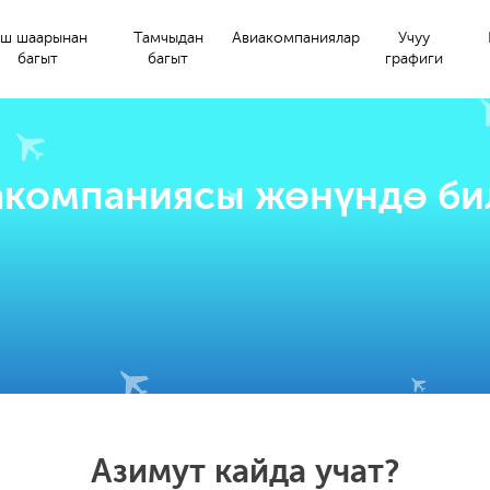
ш шаарынан
Тамчыдан
Авиакомпаниялар
Учуу
багыт
багыт
графиги
акомпаниясы жөнүндө би
Азимут кайда учат?