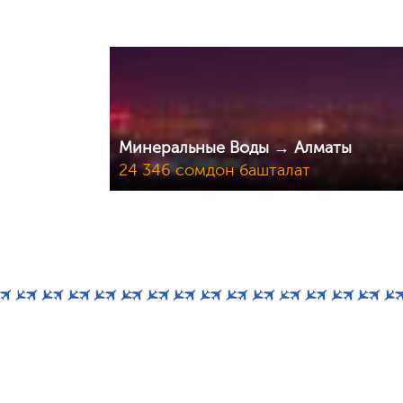
Минеральные Воды → Алматы
24 346 сомдон башталат