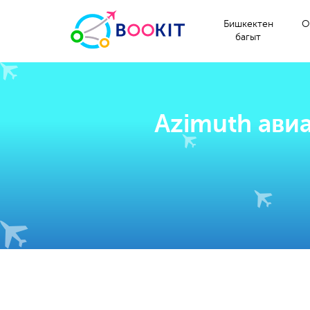
Бишкектен
О
багыт
Azimuth ави