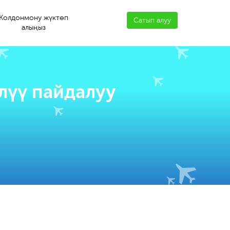
Колдонмону жүктөп
Сатып алуу
алыңыз
лүү пайдалуу