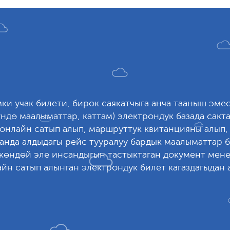
ки учак билети, бирок саякатчыга анча тааныш эме
ндө маалыматтар, каттам) электрондук базада сакт
 онлайн сатып алып, маршруттук квитанцияны алып
анда алдыдагы рейс тууралуу бардык маалыматтар б
ткөндөй эле инсандыгын тастыктаган документ мен
айн сатып алынган электрондук билет кагаздагыдан 