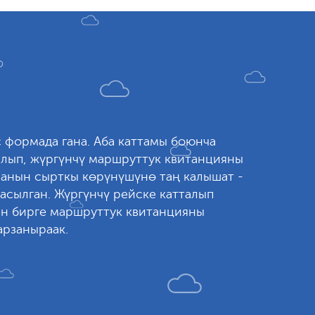
с формада гана. Аба каттамы боюнча
алып, жүргүнчү маршруттук квитанцияны
, анын сырткы көрүнүшүнө таң калышат -
асылган. Жүргүнчү рейске катталып
ен бирге маршруттук квитанцияны
арзаныраак.