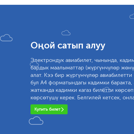
Оңой сатып алуу
Электрондук авиабилет, чынында, кадим
бардык маалыматтар (жүргүнчүлөр жөнү
алат. Кээ бир жүргүнчүлөр авиабилетти
бул А4 форматындагы кадимки баракта, 
жатканда кадимки кагаз билетти көрсө
көрсөтүшү керек. Белгилей кетсек, онл
Купить билет