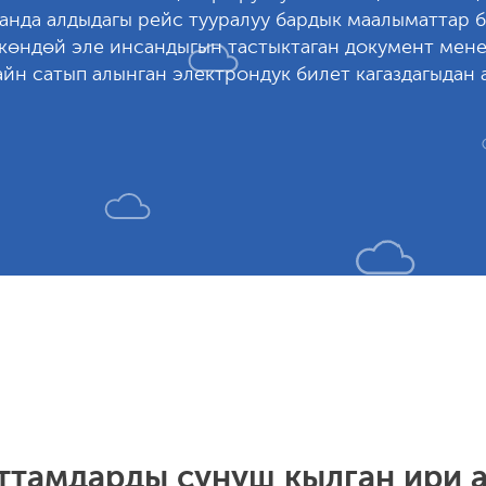
анда алдыдагы рейс тууралуу бардык маалыматтар б
ткөндөй эле инсандыгын тастыктаган документ мен
айн сатып алынган электрондук билет кагаздагыдан 
аттамдарды сунуш кылган ири 