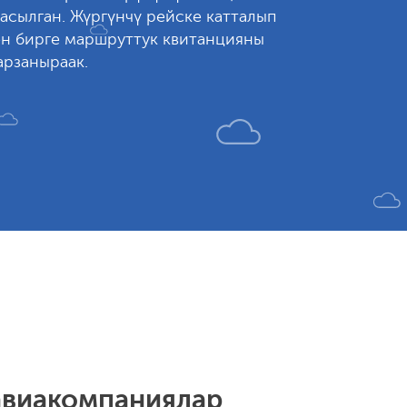
асылган. Жүргүнчү рейске катталып
ен бирге маршруттук квитанцияны
арзаныраак.
авиакомпаниялар