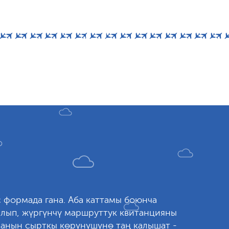
с формада гана. Аба каттамы боюнча
алып, жүргүнчү маршруттук квитанцияны
, анын сырткы көрүнүшүнө таң калышат -