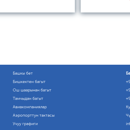
Башкы бет
Б
Бишкектен багыт
+9
Ош шаарынан багыт
+9
Тамчыдан багыт
+9
Авиакомпаниялар
Ку
Аэропорттун тактасы
Чү
Учуу графиги
in