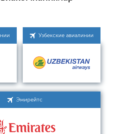
инии
Узбекские авиалинии
Эмирейтс