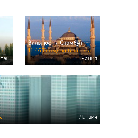
Вильнюс → Стамбул
ат
11 465 сомдон башталат
стан
Турция
ат
Латвия