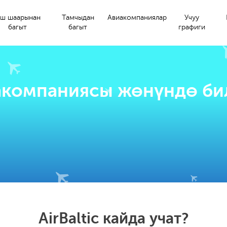
ш шаарынан
Тамчыдан
Авиакомпаниялар
Учуу
багыт
багыт
графиги
виакомпаниясы жөнүндө би
AirBaltic кайда учат?