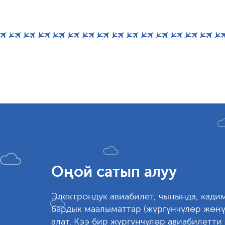
Оңой сатып алуу
Электрондук авиабилет, чынында, кадим
бардык маалыматтар (жүргүнчүлөр жөнү
алат. Кээ бир жүргүнчүлөр авиабилетти