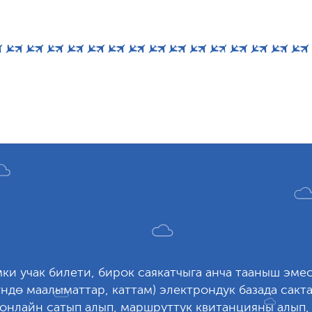
ки учак билети, бирок саякатчыга анча тааныш эме
ндө маалыматтар, каттам) электрондук базада сакт
 онлайн сатып алып, маршруттук квитанцияны алып