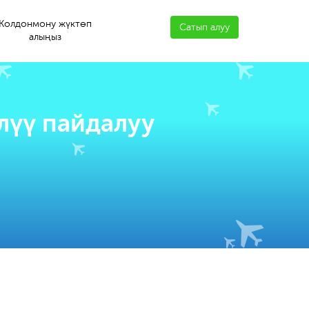
Колдонмону жүктөп
Сатып алуу
алыңыз
лүү пайдалуу