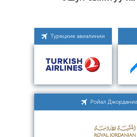
Турецкие авиалинии
Ройал Джордани