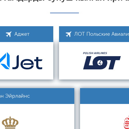
Аджет
ЛОТ Польские Авиал
ан Эйрлайнс