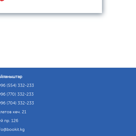
айланыштар
96 (554) 332-233
96 (770) 332-233
96 (704) 332-233
латов көч. 21
й пр. 126
fo
bookit.kg