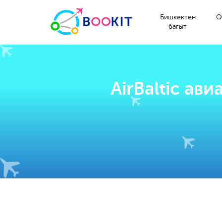
Бишкектен
О
багыт
AirBaltic а