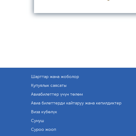
Шарттар жана жоболор
Купуялык саясаты
Авиабилеттер үчүн төлөм
Авиа билеттерди кайтаруу жана кепилдиктер
Виза күбөлүк
Сунуш
Суроо жооп