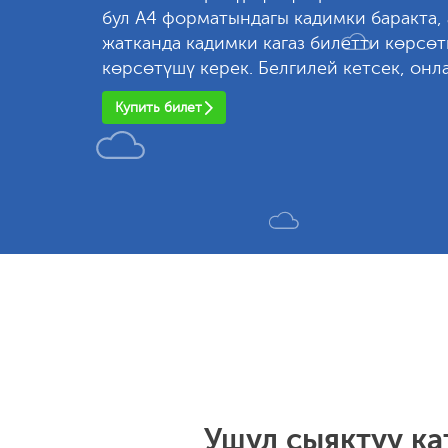
бул А4 форматындагы кадимки баракта, 
жатканда кадимки кагаз билетти көрсө
көрсөтүшү керек. Белгилей кетсек, онл
Купить билет
Ушул сыяктуу к