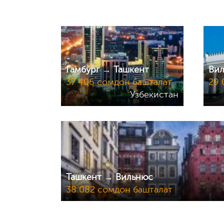
Гамбург → Ташкент
Вил
37 406 сомдон башталат
29 
Узбекистан
Ташкент → Вильнюс
38 082 сомдон башталат