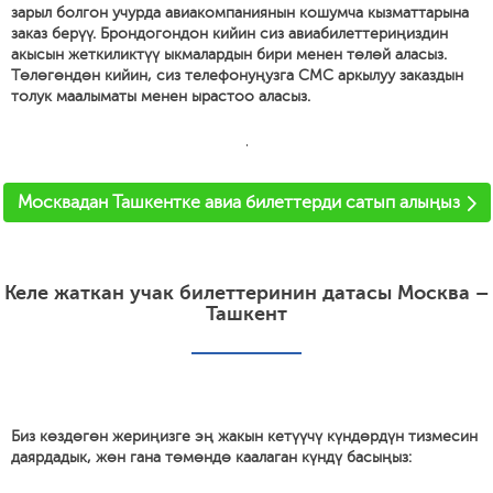
зарыл болгон учурда авиакомпаниянын кошумча кызматтарына
заказ берүү. Брондогондон кийин сиз авиабилеттериңиздин
акысын жеткиликтүү ыкмалардын бири менен төлөй аласыз.
Төлөгөндөн кийин, сиз телефонуңузга СМС аркылуу заказдын
толук маалыматы менен ырастоо аласыз.
'
Москвадан Ташкентке авиа билеттерди сатып алыңыз
Келе жаткан учак билеттеринин датасы Москва –
Ташкент
Биз көздөгөн жериңизге эң жакын кетүүчү күндөрдүн тизмесин
даярдадык, жөн гана төмөндө каалаган күндү басыңыз: