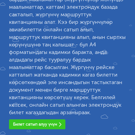
маалыматтар, каттам) электрондук базада
сакталып, жүргүнчү маршруттук
квитанцияны алат. Кээ бир жүргүнчүлөр
авиабилетти онлайн сатып алып,
маршруттук квитанцияны алып, анын сырткы
көрүнүшүнө таң калышат - бул А4
форматындагы кадимки баракта, анда
алдыдагы рейс тууралуу бардык
маалыматтар басылган. Жүргүнчү рейске
катталып жатканда кадимки кагаз билетти
көрсөткөндөй эле инсандыгын тастыктаган
документ менен бирге маршруттук
квитанцияны көрсөтүшү керек. Белгилей
кетсек, онлайн сатып алынган электрондук
билет кагаздагыдан арзаныраак.
Билет сатып алуу үчүн