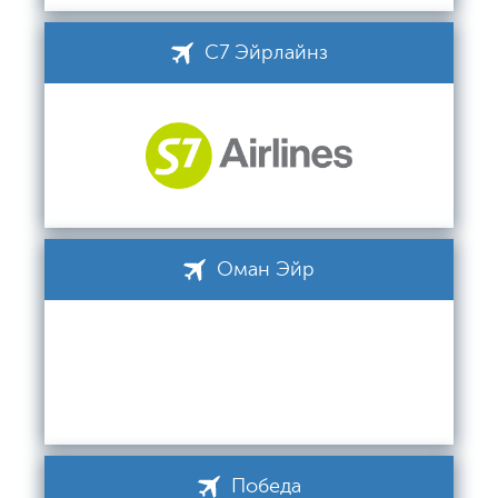
С7 Эйрлайнз
Оман Эйр
Победа