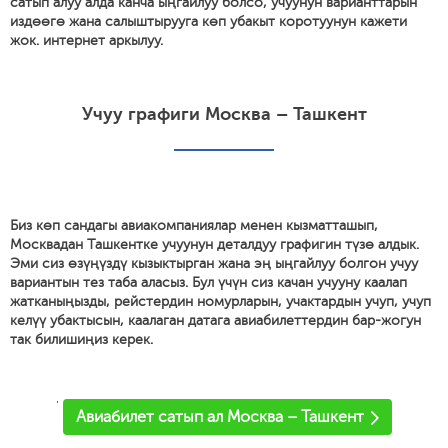
сатып алуу алда канча ыңгайлуу болсо, учуунун варианттарын
издөөгө жана салыштырууга көп убакыт коротуунун кажети
жок. интернет аркылуу.
Учуу графиги Москва – Ташкент
Биз көп сандагы авиакомпаниялар менен кызматташып,
Москвадан Ташкентке учуунун деталдуу графигин түзө алдык.
Эми сиз өзүңүздү кызыктырган жана эң ыңгайлуу болгон учуу
вариантын тез таба аласыз. Бул үчүн сиз качан учууну каалап
жатканыңызды, рейстердин номурларын, учактардын учуп, учуп
келүү убактысын, каалаган датага авиабилеттердин бар-жогун
так билишиңиз керек.
'
Авиабилет сатып ал Москва – Ташкент