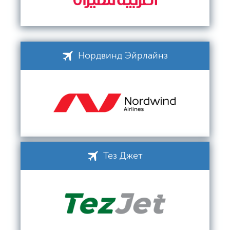
Нордвинд Эйрлайнз
Тез Джет