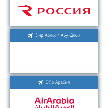
Эйр Арабия Абу-Даби
Эйр Арабия