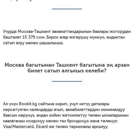
Учурда Москва-Ташкент авиакаттамдарынын баалары жогорудан
башталат 15 379 сом. Бирок алар өзгөрүшү мүмкүн, андыктан
сатып алуу менен шашылыңыз.
Москва багытынан Ташкент багытына эң арзан
билет сатып алгыңыз келеби?
Ал үчүн Bookit.kg сайтына кирип, учуп кетүү даталары
көрсөтүлгөн календарды ачып, авиабилеттердин минималдуу
баасын көрүңүз, андан кийин жеткиликтүү төлөм ыкмаларынын
каалаганын колдонуу менен тез брондоңуз жана төлөңүз:
Visa/Mastercard, Elcard же төлөм терминалы аркылуу.