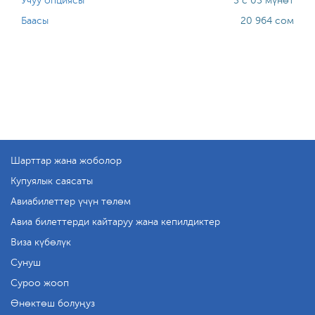
Учуу опциясы
5 с 05 мүнөт
Баасы
20 964 сом
Шарттар жана жоболор
Купуялык саясаты
Авиабилеттер үчүн төлөм
Авиа билеттерди кайтаруу жана кепилдиктер
Виза күбөлүк
Сунуш
Суроо жооп
Өнөктөш болуңуз