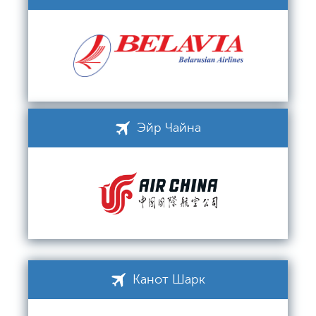
Эйр Чайна
Канот Шарк