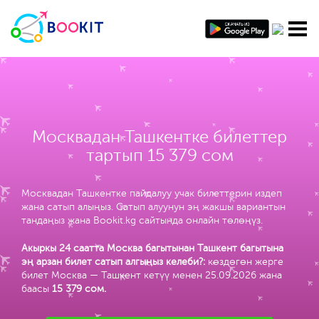
Москвадан Ташкентке билеттер
тартып 15 379 сом
Москвадан Ташкентке пайдалуу учак билеттерин издеп
жана сатып алыңыз. Сатып алуунун эң жакшы вариантын
тандаңыз жана Bookit.kg сайтында онлайн төлөңүз.
Акыркы 24 саатта Москва багытынан Ташкент багытына
эң арзан билет сатып алгыңыз келеби?:
көздөгөн жерге
билет Москва — Ташкент кетүү менен 25.09.2026 жана
баасы
15 379 сом
.