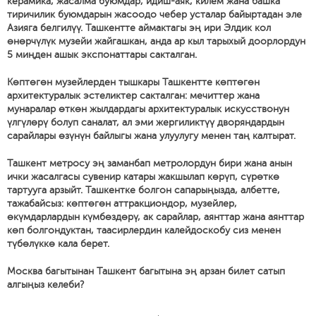
керамика, жасалма буюмдар, идиш-аяк, килем жана башка
тиричилик буюмдарын жасоодо чебер усталар байыртадан эле
Азияга белгилүү. Ташкентте аймактагы эң ири Элдик кол
өнөрчүлүк музейи жайгашкан, анда ар кыл тарыхый доорлордун
5 миңден ашык экспонаттары сакталган.
Көптөгөн музейлерден тышкары Ташкентте көптөгөн
архитектуралык эстеликтер сакталган: мечиттер жана
мунаралар өткөн жылдардагы архитектуралык искусствонун
үлгүлөрү болуп саналат, ал эми жергиликтүү дворяндардын
сарайлары өзүнүн байлыгы жана улуулугу менен таң калтырат.
Ташкент метросу эң заманбап метролордун бири жана анын
ички жасалгасы сувенир катары жакшылап көрүп, сүрөткө
тартууга арзыйт. Ташкентке болгон сапарыңызда, албетте,
тажабайсыз: көптөгөн аттракциондор, музейлер,
өкүмдарлардын күмбөздөрү, ак сарайлар, аянттар жана аянттар
көп болгондуктан, таасирлердин калейдоскобу сиз менен
түбөлүккө кала берет.
Москва багытынан Ташкент багытына эң арзан билет сатып
алгыңыз келеби?