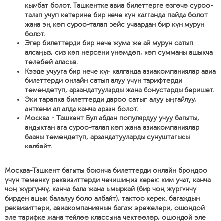
кымбат болот. Ташкентке авиа билеттерге өзгөчө суроо-
талап учуп кетерине бир нече күн калганда пайда болот
жана эң көп суроо-талап рейс учаардан бир күн мурун
болот.
Эгер билеттерди бир нече жума же ай мурун сатып
алсаңыз, сиз көп нерсени үнөмдөп, көп сумманы ашыкча
төлөбөй аласыз.
Кээде учууга бир нече күн калганда авиакомпаниялар авиа
билеттерди онлайн сатып алуу үчүн тарифтерди
төмөндөтүп, арзандатууларды жана бонустарды беришет.
Эки тарапка билеттерди дароо сатып алуу ыңгайлуу,
анткени ал алда канча арзан болот.
Москва - Ташкент Бул абдан популярдуу учуу багыты,
андыктан ага суроо-талап көп жана авиакомпаниялар
бааны төмөндөтүп, арзандатууларды сунуштагысы
келбейт.
Москва-Ташкент багыты боюнча билеттерди онлайн брондоо
үчүн төмөнкү реквизиттерди чечишиңиз керек: ким учат, канча
чоң жүргүнчү, канча бала жана ымыркай (бир чоң жүргүнчү
бирден ашык балалуу боло албайт), тактоо керек. багаждын
реквизиттери, авиакомпаниянын багаж эрежелери, ошондой
эле тарифке жана тейлөө классына чектөөлөр, ошондой эле