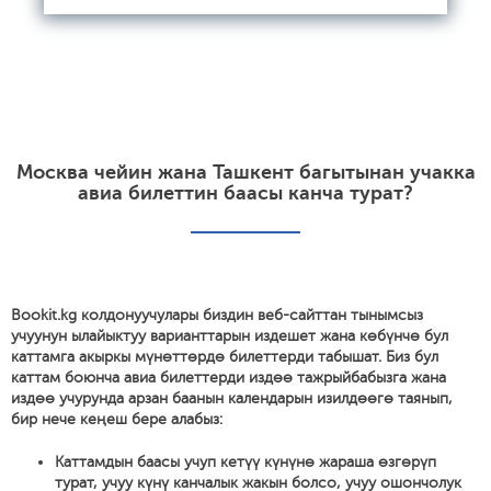
Москва чейин жана Ташкент багытынан учакка
авиа билеттин баасы канча турат?
Bookit.kg колдонуучулары биздин веб-сайттан тынымсыз
учуунун ылайыктуу варианттарын издешет жана көбүнчө бул
каттамга акыркы мүнөттөрдө билеттерди табышат. Биз бул
каттам боюнча авиа билеттерди издөө тажрыйбабызга жана
издөө учурунда арзан баанын календарын изилдөөгө таянып,
бир нече кеңеш бере алабыз:
Каттамдын баасы учуп кетүү күнүнө жараша өзгөрүп
турат, учуу күнү канчалык жакын болсо, учуу ошончолук