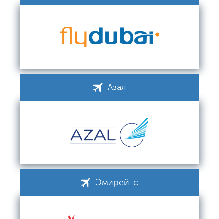
Азал
Эмирейтс