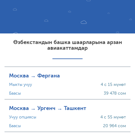
Өзбекстандын башка шаарларына арзан
авиакаттамдар
Москва → Фергана
Мыкты учуу
4 с 15 мүнөт
Баасы
39 478 сом
Москва → Ургенч → Ташкент
Учуу опциясы
4 с 55 мүнөт
Баасы
20 964 сом