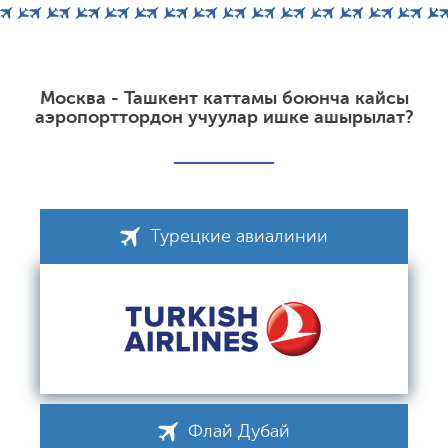
Москва - Ташкент каттамы боюнча кайсы
аэропорттордон учуулар ишке ашырылат?
Турецкие авиалинии
Флай Дубай