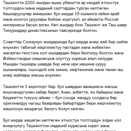
Ташкентте 2200 жылдан ашык убакытта ар кандай этностук
топтордон жана маданий салттардан турган көптөгөн
башкаруучулар алмашкан: бул жерде 19-кылымга чейин араб
жана монгол уруулары бийлик жүргүзүп, ал аймакты Россия
империясы басып алган. Көп жылдар бою Ташкент же Таш шаар
Тимуриддер династиясынын таасиринде болгон.
Советтер Союзунун жылдарында бул жерде енер жай бир кыйла
енуккен: табигый жергиликтуу пахтадан жана жибектен
жасалган текстиль коп жылдардан бери белгилуу болгон жана
©збекстандын казынасына олуттуу киреше алып келууде.
Мындан тышкары шаарда бир нече ири машина куруу
ишканалары, ошондой эле химия, нефтехимия жана тамак-аш
енер жайлары жакшы енуккен.
Ташкентте 3 аэропорт бар, бул шаардын авиациясы жакшы
өнүккөндүгүнөн кабар берет. Анан, албетте, эң байыркы жана
бюджетти түзүүчү аймак – бул соода: жандуу соодасы бар
оригиналдуу чыгыш базарлары байыртадан бери жергиликтүү
жашоонун ажырагыс бөлүгү болуп келген.
Бул жерде жашаган көптөгөн этностук топтордун элдик кол
өнөрчүлүгү Ташкенттин маданий мурасына кирет жана