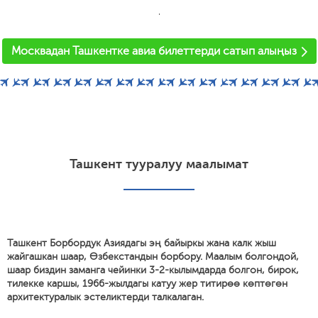
'
Москвадан Ташкентке авиа билеттерди сатып алыңыз
Ташкент тууралуу маалымат
Ташкент Борбордук Азиядагы эң байыркы жана калк жыш
жайгашкан шаар, Өзбекстандын борбору. Маалым болгондой,
шаар биздин заманга чейинки 3-2-кылымдарда болгон, бирок,
тилекке каршы, 1966-жылдагы катуу жер титирөө көптөгөн
архитектуралык эстеликтерди талкалаган.