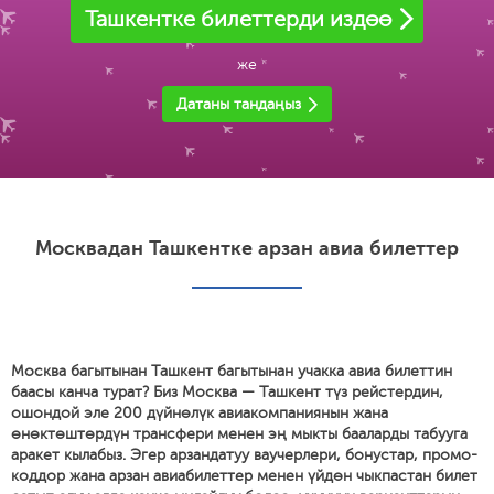
Ташкентке билеттерди издөө
же
Датаны тандаңыз
Москвадан Ташкентке арзан авиа билеттер
Москва багытынан Ташкент багытынан учакка авиа билеттин
баасы канча турат? Биз Москва — Ташкент түз рейстердин,
ошондой эле 200 дүйнөлүк авиакомпаниянын жана
өнөктөштөрдүн трансфери менен эң мыкты бааларды табууга
аракет кылабыз. Эгер арзандатуу ваучерлери, бонустар, промо-
коддор жана арзан авиабилеттер менен үйдөн чыкпастан билет