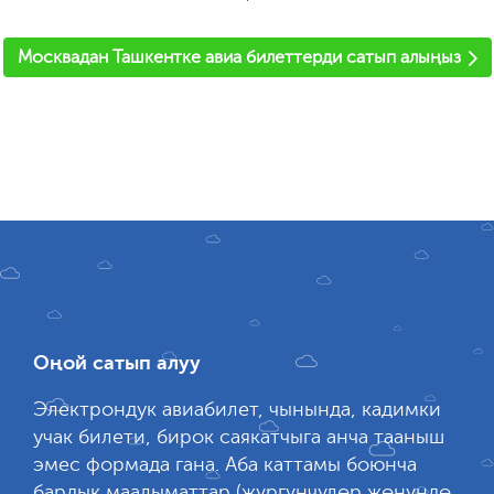
'
Москвадан Ташкентке авиа билеттерди сатып алыңыз
Оңой сатып алуу
Электрондук авиабилет, чынында, кадимки
учак билети, бирок саякатчыга анча тааныш
эмес формада гана. Аба каттамы боюнча
бардык маалыматтар (жүргүнчүлөр жөнүндө