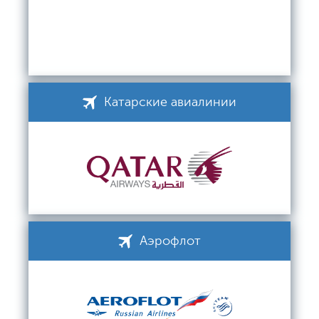
Катарские авиалинии
Аэрофлот