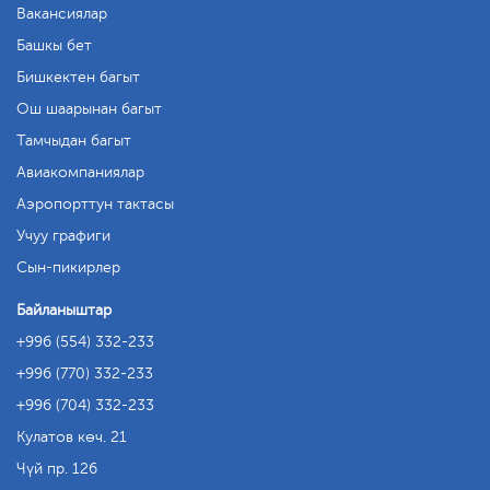
Вакансиялар
Башкы бет
Бишкектен багыт
Ош шаарынан багыт
Тамчыдан багыт
Авиакомпаниялар
Аэропорттун тактасы
Учуу графиги
Сын-пикирлер
Байланыштар
+996 (554) 332-233
+996 (770) 332-233
+996 (704) 332-233
Кулатов көч. 21
Чүй пр. 126