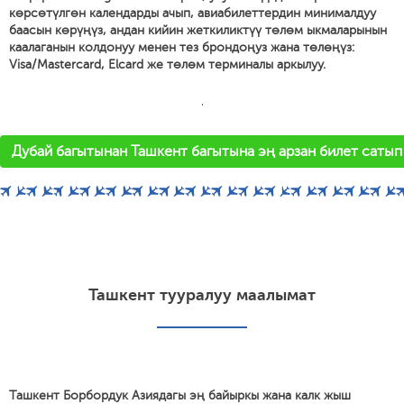
көрсөтүлгөн календарды ачып, авиабилеттердин минималдуу
баасын көрүңүз, андан кийин жеткиликтүү төлөм ыкмаларынын
каалаганын колдонуу менен тез брондоңуз жана төлөңүз:
Visa/Mastercard, Elcard же төлөм терминалы аркылуу.
'
Дубай багытынан Ташкент багытына эң арзан билет сатып
Ташкент тууралуу маалымат
Ташкент Борбордук Азиядагы эң байыркы жана калк жыш