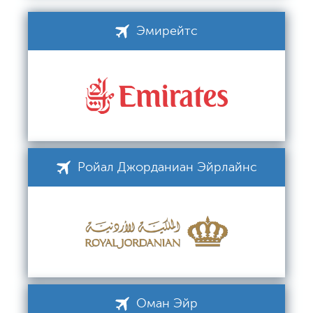
Эмирейтс
Ройал Джорданиан Эйрлайнс
Оман Эйр