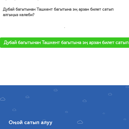
Дубай багытынан Ташкент багытына эң арзан билет сатып
алгыңыз келеби?
'
Дубай багытынан Ташкент багытына эң арзан билет сатып
Оңой сатып алуу