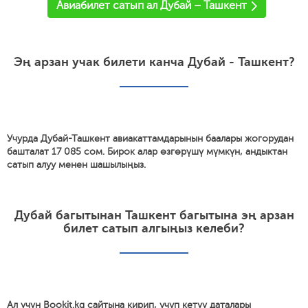
Авиабилет сатып ал Дубай – Ташкент
Эң арзан учак билети канча Дубай - Ташкент?
Учурда Дубай-Ташкент авиакаттамдарынын баалары жогорудан
башталат 17 085 сом. Бирок алар өзгөрүшү мүмкүн, андыктан
сатып алуу менен шашылыңыз.
Дубай багытынан Ташкент багытына эң арзан
билет сатып алгыңыз келеби?
Ал үчүн Bookit.kg сайтына кирип, учуп кетүү даталары