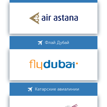
Флай Дубай
Катарские авиалинии