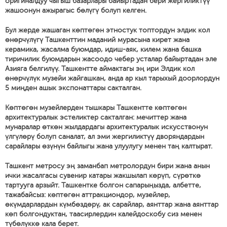
оригиналдуу чыгыш базарлары байыртадан бери жергиликтүү
жашоонун ажырагыс бөлүгү болуп келген.
Бул жерде жашаган көптөгөн этностук топтордун элдик кол
өнөрчүлүгү Ташкенттин маданий мурасына кирет жана
керамика, жасалма буюмдар, идиш-аяк, килем жана башка
тиричилик буюмдарын жасоодо чебер усталар байыртадан эле
Азияга белгилүү. Ташкентте аймактагы эң ири Элдик кол
өнөрчүлүк музейи жайгашкан, анда ар кыл тарыхый доорлордун
5 миңден ашык экспонаттары сакталган.
Көптөгөн музейлерден тышкары Ташкентте көптөгөн
архитектуралык эстеликтер сакталган: мечиттер жана
мунаралар өткөн жылдардагы архитектуралык искусствонун
үлгүлөрү болуп саналат, ал эми жергиликтүү дворяндардын
сарайлары өзүнүн байлыгы жана улуулугу менен таң калтырат.
Ташкент метросу эң заманбап метролордун бири жана анын
ички жасалгасы сувенир катары жакшылап көрүп, сүрөткө
тартууга арзыйт. Ташкентке болгон сапарыңызда, албетте,
тажабайсыз: көптөгөн аттракциондор, музейлер,
өкүмдарлардын күмбөздөрү, ак сарайлар, аянттар жана аянттар
көп болгондуктан, таасирлердин калейдоскобу сиз менен
түбөлүккө кала берет.