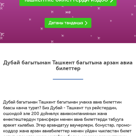
же
Датаны тандаңыз
Дубай багытынан Ташкент багытына арзан авиа
билеттер
Дубай багытынан Ташкент багытынан учакка авиа билеттин
баасы канча турат? Биз Дубай - Ташкент түз рейстердин,
ошондой эле 200 дүйнөлүк авиакомпаниянын жана
өнөктөштөрдүн трансфери менен авиа билеттерди табууга
аракет кылабыз. Эгер арзандатуу ваучерлери, бонустар, промо-
коддор жана арзан авиабилеттер менен үйдөн чыкпастан билет