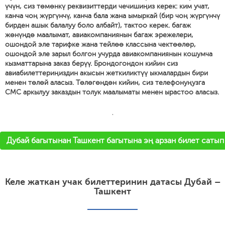
үчүн, сиз төмөнкү реквизиттерди чечишиңиз керек: ким учат,
канча чоң жүргүнчү, канча бала жана ымыркай (бир чоң жүргүнчү
бирден ашык балалуу боло албайт), тактоо керек. багаж
жөнүндө маалымат, авиакомпаниянын багаж эрежелери,
ошондой эле тарифке жана тейлөө классына чектөөлөр,
ошондой эле зарыл болгон учурда авиакомпаниянын кошумча
кызматтарына заказ берүү. Брондогондон кийин сиз
авиабилеттериңиздин акысын жеткиликтүү ыкмалардын бири
менен төлөй аласыз. Төлөгөндөн кийин, сиз телефонуңузга
СМС аркылуу заказдын толук маалыматы менен ырастоо аласыз.
'
Дубай багытынан Ташкент багытына эң арзан билет сатып
Келе жаткан учак билеттеринин датасы Дубай –
Ташкент