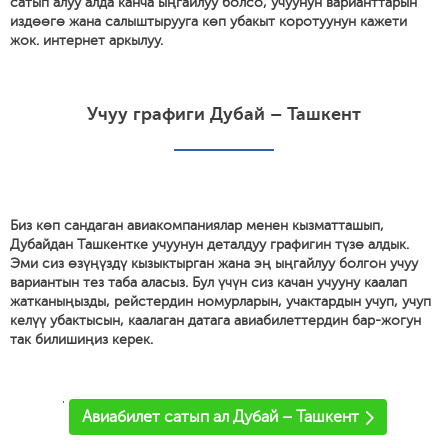
сатып алуу алда канча ыңгайлуу болсо, учуунун варианттарын
издөөгө жана салыштырууга көп убакыт коротуунун кажети
жок. интернет аркылуу.
Учуу графиги Дубай – Ташкент
Биз көп сандаган авиакомпаниялар менен кызматташып,
Дубайдан Ташкентке учуунун деталдуу графигин түзө алдык.
Эми сиз өзүңүздү кызыктырган жана эң ыңгайлуу болгон учуу
вариантын тез таба аласыз. Бул үчүн сиз качан учууну каалап
жатканыңызды, рейстердин номурларын, учактардын учуп, учуп
келүү убактысын, каалаган датага авиабилеттердин бар-жогун
так билишиңиз керек.
'
Авиабилет сатып ал Дубай – Ташкент