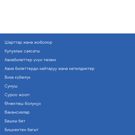
Шарттар жана жоболор
Купуялык саясаты
Авиабилеттер үчүн төлөм
Авиа билеттерди кайтаруу жана кепилдиктер
Виза күбөлүк
Сунуш
Суроо жооп
Өнөктөш болуңуз
Вакансиялар
Башкы бет
Бишкектен багыт