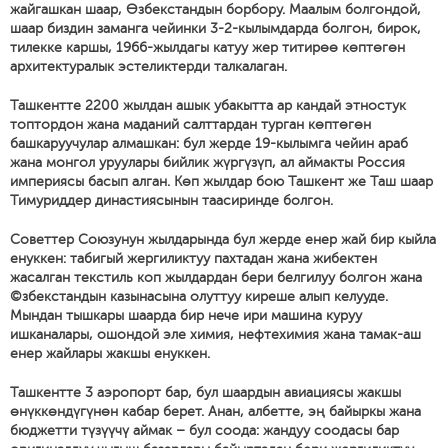
жайгашкан шаар, Өзбекстандын борбору. Маалым болгондой,
шаар биздин заманга чейинки 3-2-кылымдарда болгон, бирок,
тилекке каршы, 1966-жылдагы катуу жер титирөө көптөгөн
архитектуралык эстеликтерди талкалаган.
Ташкентте 2200 жылдан ашык убакытта ар кандай этностук
топтордон жана маданий салттардан турган көптөгөн
башкаруучулар алмашкан: бул жерде 19-кылымга чейин араб
жана монгол уруулары бийлик жүргүзүп, ал аймакты Россия
империясы басып алган. Көп жылдар бою Ташкент же Таш шаар
Тимуриддер династиясынын таасиринде болгон.
Советтер Союзунун жылдарында бул жерде енер жай бир кыйла
енуккен: табигый жергиликтуу пахтадан жана жибектен
жасалган текстиль коп жылдардан бери белгилуу болгон жана
©збекстандын казынасына олуттуу киреше алып келууде.
Мындан тышкары шаарда бир нече ири машина куруу
ишканалары, ошондой эле химия, нефтехимия жана тамак-аш
енер жайлары жакшы енуккен.
Ташкентте 3 аэропорт бар, бул шаардын авиациясы жакшы
өнүккөндүгүнөн кабар берет. Анан, албетте, эң байыркы жана
бюджетти түзүүчү аймак – бул соода: жандуу соодасы бар