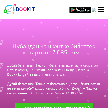
Дубайдан Ташкентке билеттер
тартып 17 085 сом
Дубай багытынан Ташкент багытына арзан авиа билеттер
Сатып алуунун эң жакшы вариантын тандаңыз жана
Bookit.kg сайтында онлайн төлөңүз.
Дубай багытынан Ташкент багытына эң арзан билет сатып
алгыңыз келеби?:
көздөгөн жерге билет Дубай — Ташкент
кетүү менен 10.08.2026 жана баасы
17 085 сом
.
Ташкентке билеттерди издөө