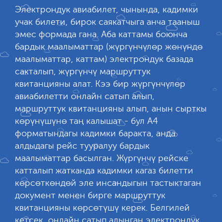
Электрондук авиабилет, чынында, кадимки
учак билети, бирок саякатчыга анча тааныш
эмес формада гана. Аба каттамы боюнча
бардык маалыматтар (жүргүнчүлөр жөнүндө
маалыматтар, каттам) электрондук базада
сакталып, жүргүнчү маршруттук
квитанцияны алат. Кээ бир жүргүнчүлөр
авиабилетти онлайн сатып алып,
маршруттук квитанцияны алып, анын сырткы
көрүнүшүнө таң калышат - бул А4
форматындагы кадимки баракта, анда
алдыдагы рейс тууралуу бардык
маалыматтар басылган. Жүргүнчү рейске
катталып жатканда кадимки кагаз билетти
көрсөткөндөй эле инсандыгын тастыктаган
документ менен бирге маршруттук
квитанцияны көрсөтүшү керек. Белгилей
кетсек, онлайн сатып алынган электрондук