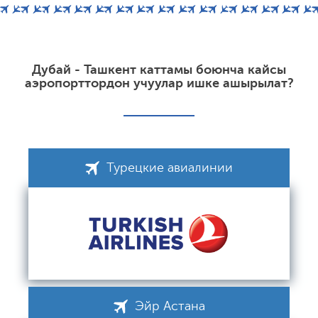
Дубай - Ташкент каттамы боюнча кайсы
аэропорттордон учуулар ишке ашырылат?
Турецкие авиалинии
Эйр Астана