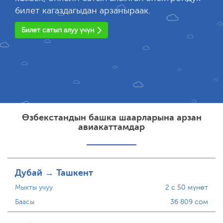
билет кагаздагыдан арзаныраак.
Билет сатып алуу үчүн
Өзбекстандын башка шаарларына арзан
авиакаттамдар
Дубай → Ташкент
Мыкты учуу
2 с 50 мүнөт
Баасы
36 809 сом