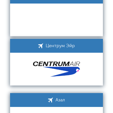
Центрум Эйр
Азал