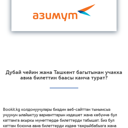
Дубай чейин жана Ташкент багытынан учакка
авиа билеттин баасы канча турат?
Bookit.kg колдонуучулары биздин веб-сайттан тынымсыз
учуунун ылайыктуу варианттарын издешет жана көбүнчө бул
каттамга акыркы мүнөттөрдө билеттерди табышат. Биз бул
каттам боюнча авиа билеттерди издөө тажрыйбабызга жана