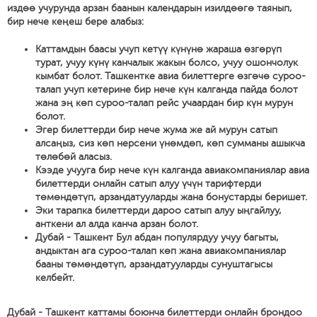
издөө учурунда арзан баанын календарын изилдөөгө таянып,
бир нече кеңеш бере алабыз:
Каттамдын баасы учуп кетүү күнүнө жараша өзгөрүп
турат, учуу күнү канчалык жакын болсо, учуу ошончолук
кымбат болот. Ташкентке авиа билеттерге өзгөчө суроо-
талап учуп кетерине бир нече күн калганда пайда болот
жана эң көп суроо-талап рейс учаардан бир күн мурун
болот.
Эгер билеттерди бир нече жума же ай мурун сатып
алсаңыз, сиз көп нерсени үнөмдөп, көп сумманы ашыкча
төлөбөй аласыз.
Кээде учууга бир нече күн калганда авиакомпаниялар авиа
билеттерди онлайн сатып алуу үчүн тарифтерди
төмөндөтүп, арзандатууларды жана бонустарды беришет.
Эки тарапка билеттерди дароо сатып алуу ыңгайлуу,
анткени ал алда канча арзан болот.
Дубай - Ташкент Бул абдан популярдуу учуу багыты,
андыктан ага суроо-талап көп жана авиакомпаниялар
бааны төмөндөтүп, арзандатууларды сунуштагысы
келбейт.
Дубай - Ташкент каттамы боюнча билеттерди онлайн брондоо