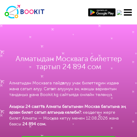
Алматыдан Москвага билеттер
тартып 24 894 сом
Алматыдан Москвага пайдалуу учак билеттерин издөө
жана сатып алуу. Сатып алуунун эң жакшы вариантын
тандаңыз жана Bookit.kg сайтында онлайн төлөңүз.
Акыркы 24 саатта Алматы багытынан Москва багытына эң
арзан билет сатып алгыңыз келеби?:
көздөгөн жерге
билет Алматы — Москва кетүү менен 12.08.2026 жана
баасы
24 894 сом
.