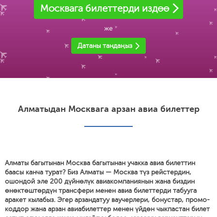
Москвага билеттерди издөө
же
Датаны тандаңыз
Алматыдан Москвага арзан авиа билеттер
Алматы багытынан Москва багытынан учакка авиа билеттин
баасы канча турат? Биз Алматы — Москва түз рейстердин,
ошондой эле 200 дүйнөлүк авиакомпаниянын жана биздин
өнөктөштөрдүн трансфери менен авиа билеттерди табууга
аракет кылабыз. Эгер арзандатуу ваучерлери, бонустар, промо-
коддор жана арзан авиабилеттер менен үйдөн чыкпастан билет