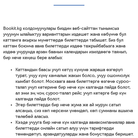
Bookit.kg колдонуучулары биздин веб-сайттан тынымсыз
учуунун ылайыктуу варианттарын издешет жана көбүнчө бул
каттамга акыркы мүнөттөрдө билеттерди табышат. Биз бул
каттам боюнча авиа билеттерди издөө тажрыйбабызга жана
издөө учурунда арзан баанын календарын изилдөөгө таянып,
бир нече кеңеш бере алабыз:
Каттамдын баасы учуп кетүү күнүнө жараша өзгөрүп
турат, учуу күнү канчалык жакын болсо, учуу ошончолук
кымбат болот. Москвага авиа билеттерге өзгөчө суроо-
талап учуп кетерине бир нече күн калганда пайда болот,
ал эми эң чоң суроо-талап рейс учуп кетерге бир күн
калганда пайда болот.
Эгер билеттерди бир нече жума же ай мурун сатып
алсаңыз, сиз көп нерсени үнөмдөп, көп сумманы ашыкча
төлөбөй аласыз.
Кээде учууга бир нече күн калганда авиакомпаниялар авиа
билеттерди онлайн сатып алуу үчүн тарифтерди
төмөндөтүп, арзандатууларды жана бонустарды беришет.