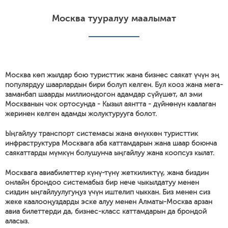
Москва тууралуу маалымат
Москва көп жылдар бою туристтик жана бизнес саякат үчүн эң
популярдуу шаарлардын бири болуп келген. Бул кооз жана мега-
заманбап шаарды миллиондогон адамдар сүйүшөт, ал эми
Москванын чок ортосунда - Кызыл аянтта - дүйнөнүн каалаган
жеринен келген адамды жолуктурууга болот.
Ыңгайлуу транспорт системасы жана өнүккөн туристтик
инфраструктура Москвага аба каттамдарын жана шаар боюнча
саякаттарды мүмкүн болушунча ыңгайлуу жана коопсуз кылат.
Москвага авиабилеттер күнү-түнү жеткиликтүү, жана биздин
онлайн брондоо системабыз бир нече чыкылдатуу менен
сиздин ыңгайлуулугуңуз үчүн иштелип чыккан. Биз менен сиз
жеке каалооңуздарды эске алуу менен Алматы-Москва арзан
авиа билеттерди да, бизнес-класс каттамдарын да брондой
аласыз.