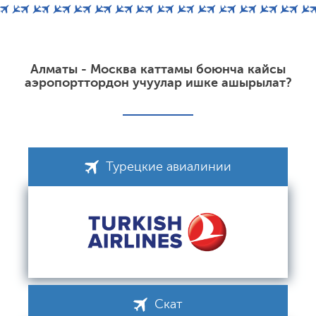
Алматы - Москва каттамы боюнча кайсы
аэропорттордон учуулар ишке ашырылат?
Турецкие авиалинии
Скат