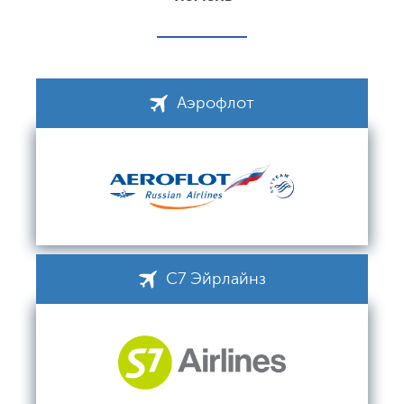
Аэрофлот
С7 Эйрлайнз