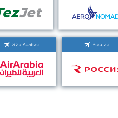
Эйр Арабия
Россия