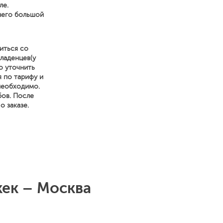
ле.
него большой
иться со
ладенцев(у
о уточнить
я по тарифу и
 необходимо.
бов. После
 заказе.
ек – Москва