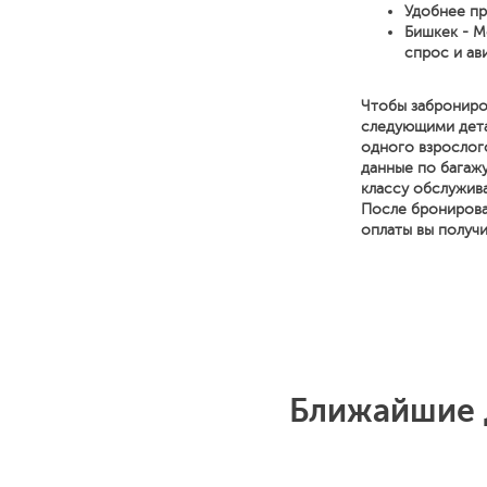
Удобнее пр
Бишкек - М
спрос и ав
Чтобы заброниро
следующими детал
одного взрослог
данные по багажу
классу обслужива
После бронирова
оплаты вы получ
Ближайшие 