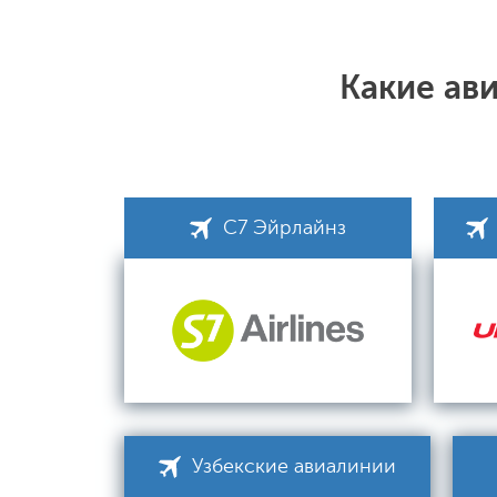
Какие ав
С7 Эйрлайнз
Узбекские авиалинии