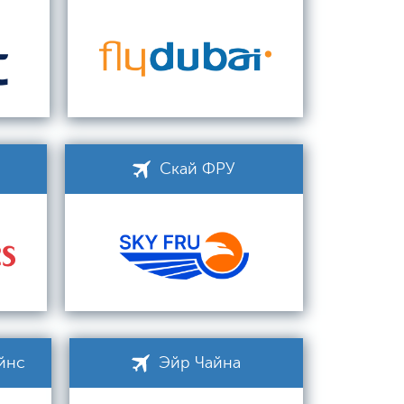
Скай ФРУ
йнс
Эйр Чайна