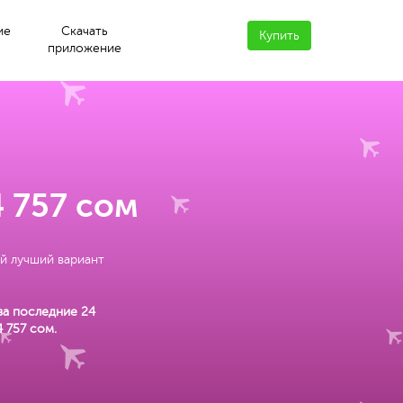
ие
Скачать
Купить
приложение
4 757 сом
й лучший вариант
за последние 24
4 757 сом
.