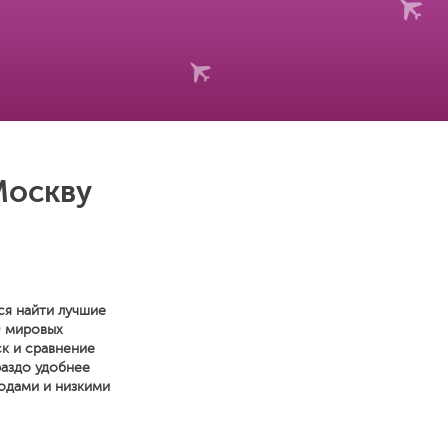
Москву
ся найти лучшие
0 мировых
к и сравнение
раздо удобнее
одами и низкими