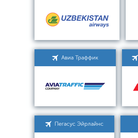
Авиа Траффик
Пегасус Эйрлайнс