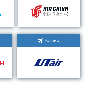
ЮТэйр