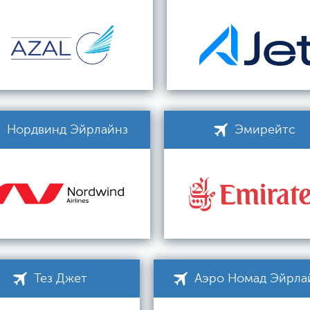
Нордвинд Эйрлайнз
Эмирейтс
Тез Джет
Аэро Номад Эйрла