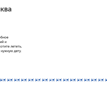
ква
обное
ий и
отите лететь,
 нужную дату.