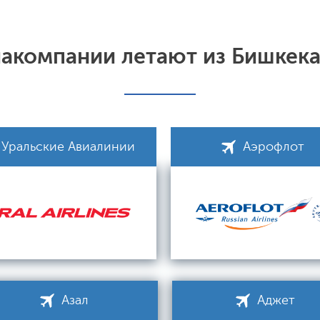
иакомпании летают из Бишкека
Уральские Авиалинии
Аэрофлот
Азал
Аджет