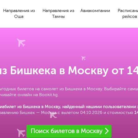
Направления из
Направления из
Авиакомпании
Расписан
Оша
Тамчы
рейсов
з Бишкека в Москву от 1
ыгодных билетов на самолет из Бишкека в Москву. Выбирайте самы
чивайте онлайн на Bookit.kg.
абилет из Бишкека в Москву, найденный нашими пользователями 
правлению Бишкек — Москва с вылетом 04.10.2026 и стоимостью
1
Поиск билетов в Москву