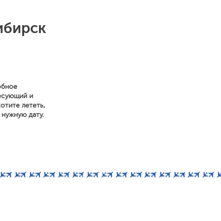
ибирск
обное
есующий и
отите лететь,
 нужную дату.