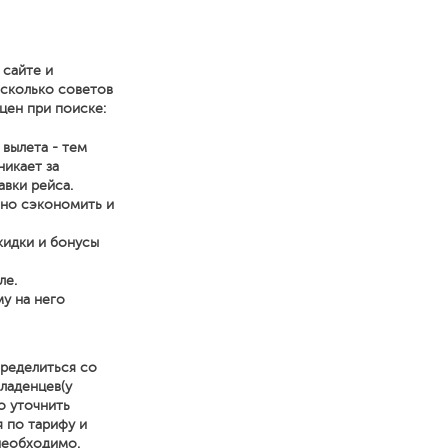
 сайте и
есколько советов
цен при поиске:
 вылета - тем
икает за
авки рейса.
нно сэкономить и
кидки и бонусы
ле.
у на него
ределиться со
ладенцев(у
о уточнить
я по тарифу и
 необходимо.