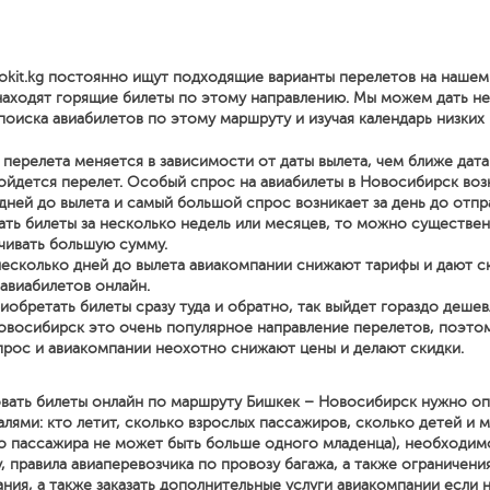
okit.kg постоянно ищут подходящие варианты перелетов на нашем
находят горящие билеты по этому направлению. Мы можем дать н
поиска авиабилетов по этому маршруту и изучая календарь низких 
перелета меняется в зависимости от даты вылета, чем ближе дата
йдется перелет. Особый спрос на авиабилеты в Новосибирск возн
дней до вылета и самый большой спрос возникает за день до отпр
ать билеты за несколько недель или месяцев, то можно существе
чивать большую сумму.
несколько дней до вылета авиакомпании снижают тарифы и дают с
 авиабилетов онлайн.
иобретать билеты сразу туда и обратно, так выйдет гораздо дешев
овосибирск это очень популярное направление перелетов, поэтом
рос и авиакомпании неохотно снижают цены и делают скидки.
вать билеты онлайн по маршруту Бишкек – Новосибирск нужно оп
ями: кто летит, сколько взрослых пассажиров, сколько детей и м
о пассажира не может быть больше одного младенца), необходим
, правила авиаперевозчика по провозу багажа, а также ограничени
ния, а также заказать дополнительные услуги авиакомпании если