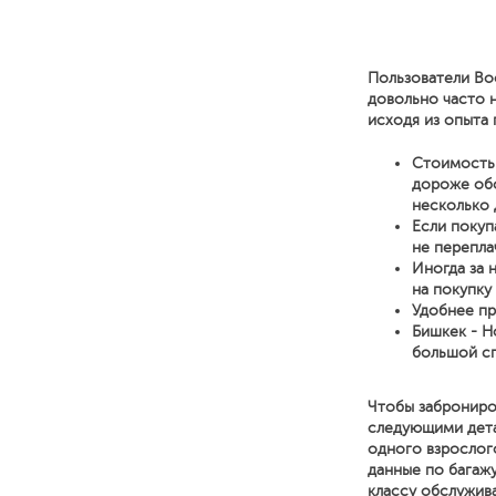
Пользователи Bo
довольно часто 
исходя из опыта 
Стоимость 
дороже обо
несколько 
Если покуп
не перепла
Иногда за 
на покупку
Удобнее пр
Бишкек - Н
большой сп
Чтобы заброниро
следующими детал
одного взрослог
данные по багажу
классу обслужива