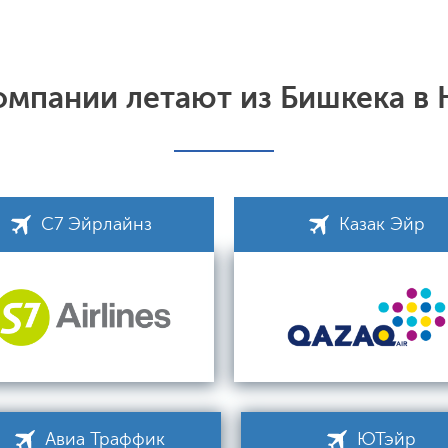
омпании летают из Бишкека в
С7 Эйрлайнз
Казак Эйр
Авиа Траффик
ЮТэйр