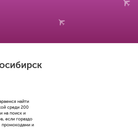
восибирск
араемся найти
кой среди 200
и на поиск и
в, если гораздо
, промокодами и