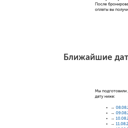
После бронирова
оплаты вы получ
Ближайшие дат
Мы подготовили 
дату ниже:
→
08.08
→
09.08
→
10.08
→
11.08.