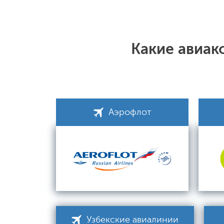
Какие авиак
Аэрофлот
Узбекские авиалинии