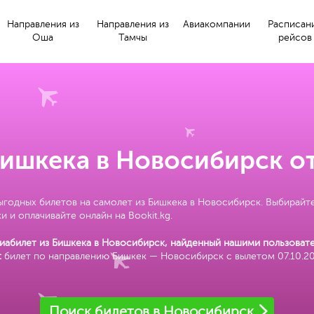
Направления из
Направления из
Авиакомпании
Расписан
Оша
Тамчы
рейсов
Бишкека в Новосибирск от
ыгодных билетов на самолет из Бишкека в Новосибирск. Выбирайт
и и оплачивайте онлайн на Bookit.kg.
иабилет из Бишкека в Новосибирск, найденный нашими пользовате
:
билет по направлению Бишкек — Новосибирск с вылетом 07.10.2
Поиск билетов в Новосибирск