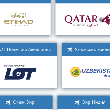
ОТ Польские Авиалинии
Узбекские авиа
Оман Эйр
Эйр Индия