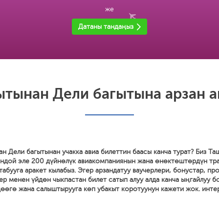
же
Датаны тандаңыз
ытынан Дели багытына арзан а
н Дели багытынан учакка авиа билеттин баасы канча турат? Биз Та
ндой эле 200 дүйнөлүк авиакомпаниянын жана өнөктөштөрдүн тр
табууга аракет кылабыз. Эгер арзандатуу ваучерлери, бонустар, п
ер менен үйдөн чыкпастан билет сатып алуу алда канча ыңгайлуу б
өөгө жана салыштырууга көп убакыт коротуунун кажети жок. интер