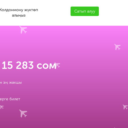
Колдонмону жүктөп
Сатып алуу
алыңыз
 15 283 сом
ун эң жакшы
ерге билет