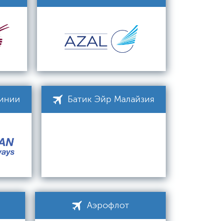
линии
Батик Эйр Малайзия
Аэрофлот