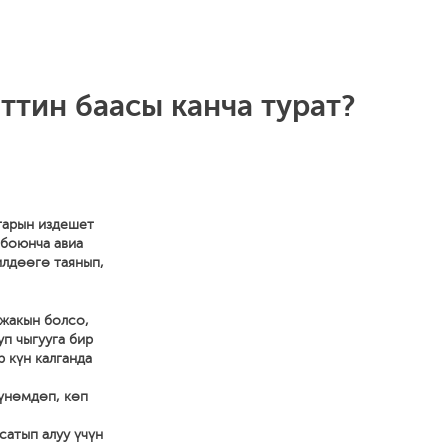
ттин баасы канча турат?
тарын издешет
 боюнча авиа
илдөөгө таянып,
 жакын болсо,
уп чыгууга бир
р күн калганда
 үнөмдөп, көп
сатып алуу үчүн