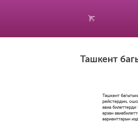
Ташкент баг
Ташкент багытына
рейстердин, ошо
авиа билеттерди 
арзан авиабилетт
варианттарын изд