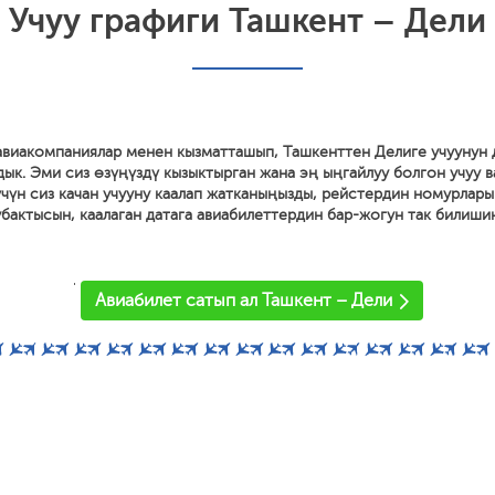
Учуу графиги Ташкент – Дели
 авиакомпаниялар менен кызматташып, Ташкенттен Делиге учуунун 
дык. Эми сиз өзүңүздү кызыктырган жана эң ыңгайлуу болгон учуу 
 үчүн сиз качан учууну каалап жатканыңызды, рейстердин номурлары
 убактысын, каалаган датага авиабилеттердин бар-жогун так билиши
'
Авиабилет сатып ал Ташкент – Дели