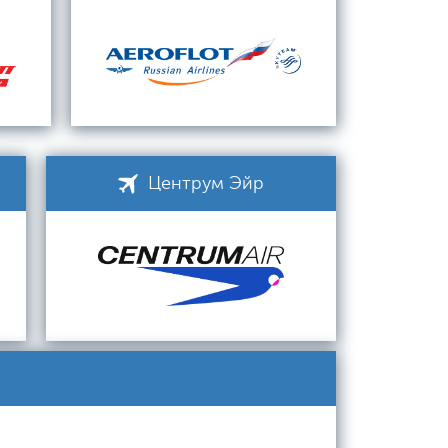
Центрум Эйр