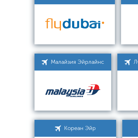
Малайзия Эйрлайнс
Л
Кореан Эйр