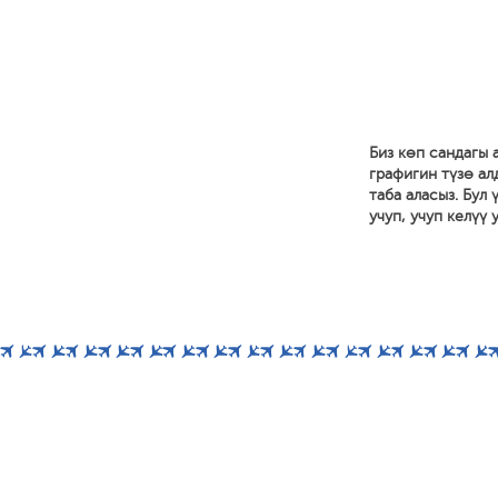
Биз көп сандагы
графигин түзө ал
таба аласыз. Бул
учуп, учуп келүү