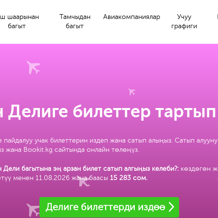
ш шаарынан
Тамчыдан
Авиакомпаниялар
Учуу
багыт
багыт
графиги
 Делиге билеттер тартып
 пайдалуу учак билеттерин издеп жана сатып алыңыз. Сатып алуун
з жана Bookit.kg сайтында онлайн төлөңүз.
 Дели багытына эң арзан билет сатып алгыңыз келеби?:
көздөгөн ж
түү менен 11.08.2026 жана баасы
15 283 сом
.
Делиге билеттерди издөө