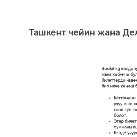
Ташкент чейин жана Дел
Bookit.kg колдон
жана көбүнчө бул
билеттерди издө
бир нече кеңеш б
Каттамдын 
учуу ошонч
нече күн к
болот.
Эгер билет
сумманы аш
Кээде учуу