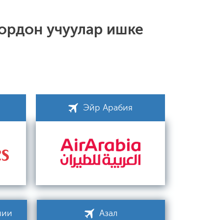
ордон учуулар ишке
Эйр Арабия
нии
Азал