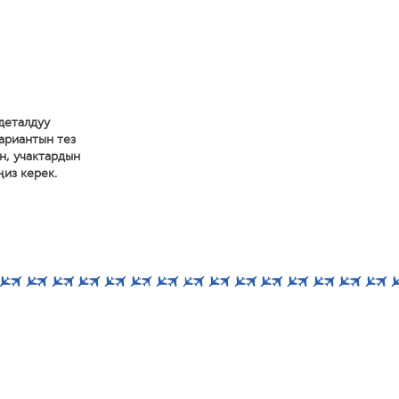
деталдуу
вариантын тез
н, учактардын
ңиз керек.