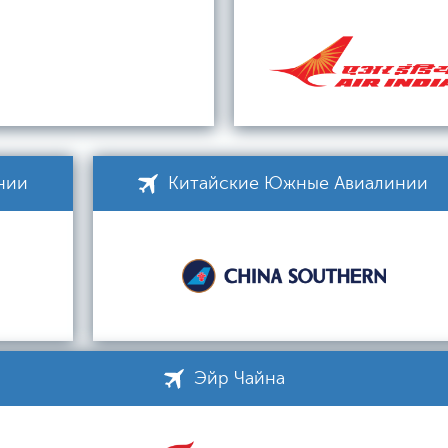
нии
Китайские Южные Авиалинии
Эйр Чайна