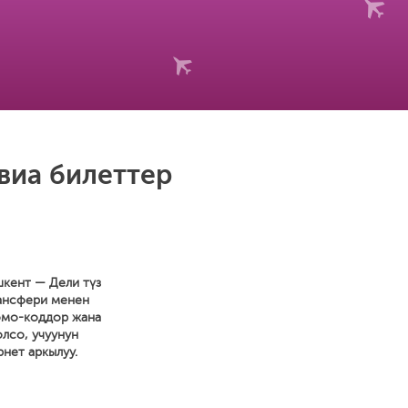
виа билеттер
шкент — Дели түз
ансфери менен
ромо-коддор жана
олсо, учуунун
нет аркылуу.