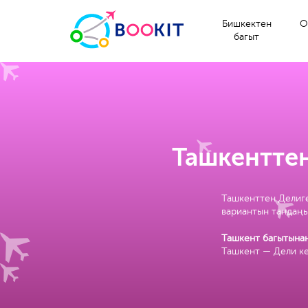
Бишкектен
О
багыт
Ташкенттен
Ташкенттен Делиге
вариантын тандаңы
Ташкент багытынан
Ташкент — Дели ке