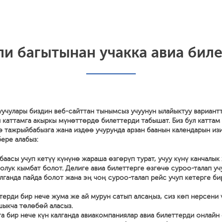
и багытынан учакка авиа биле
уучулары биздин веб-сайттан тынымсыз учуунун ылайыктуу вариант
 каттамга акыркы мүнөттөрдө билеттерди табышат. Биз бул каттам
ө тажрыйбабызга жана издөө учурунда арзан баанын календарын из
ере алабыз:
баасы учуп кетүү күнүнө жараша өзгөрүп турат, учуу күнү канчалык
олук кымбат болот. Делиге авиа билеттерге өзгөчө суроо-талап уч
алганда пайда болот жана эң чоң суроо-талап рейс учуп кетерге би
терди бир нече жума же ай мурун сатып алсаңыз, сиз көп нерсени
ыкча төлөбөй аласыз.
га бир нече күн калганда авиакомпаниялар авиа билеттерди онлайн 