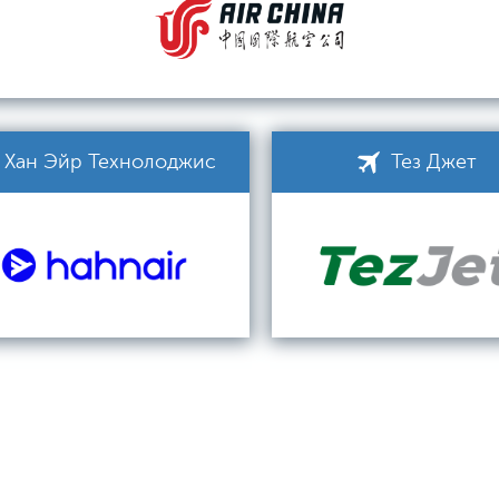
Хан Эйр Технолоджис
Тез Джет