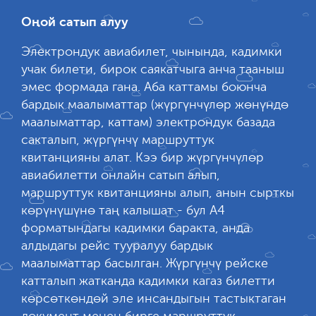
Оңой сатып алуу
Электрондук авиабилет, чынында, кадимки
учак билети, бирок саякатчыга анча тааныш
эмес формада гана. Аба каттамы боюнча
бардык маалыматтар (жүргүнчүлөр жөнүндө
маалыматтар, каттам) электрондук базада
сакталып, жүргүнчү маршруттук
квитанцияны алат. Кээ бир жүргүнчүлөр
авиабилетти онлайн сатып алып,
маршруттук квитанцияны алып, анын сырткы
көрүнүшүнө таң калышат - бул А4
форматындагы кадимки баракта, анда
алдыдагы рейс тууралуу бардык
маалыматтар басылган. Жүргүнчү рейске
катталып жатканда кадимки кагаз билетти
көрсөткөндөй эле инсандыгын тастыктаган