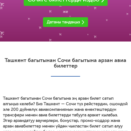
же
Датаны тандаңыз
Ташкент багытынан Сочи багытына арзан авиа
билеттер
Ташкент багытынан Сочи багытына эң арзан билет сатып
алгыңыз келеби? Биз Ташкент — Сочи түз рейстердин, ошондой
эле 200 дүйнөлүк авиакомпаниянын жана өнөктөштөрдүн
трансфери менен авиа билеттерди табууга аракет кылабыз.
Эгер арзандатуу ваучерлери, бонустар, промо-коддор жана
арзан авиабилеттер менен үйдөн чыкпастан билет сатып алуу