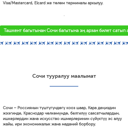
Visa/Mastercard, Elcard же төлөм терминалы аркылуу.
'
Ташкент багытынан Сочи багытына эң арзан билет сатып 
Сочи тууралуу маалымат
Сочи – Россиянын түштүгүндөгү кооз шаар, Кара деңиздин
жээгинде, Краснодар чөлкөмүндө, белгилүү саясатчылардын,
ишкерлердин жана искусство ишмерлеринин сүйүктүү эс алуу
жайы, ири экономикалык жана маданий борбору.