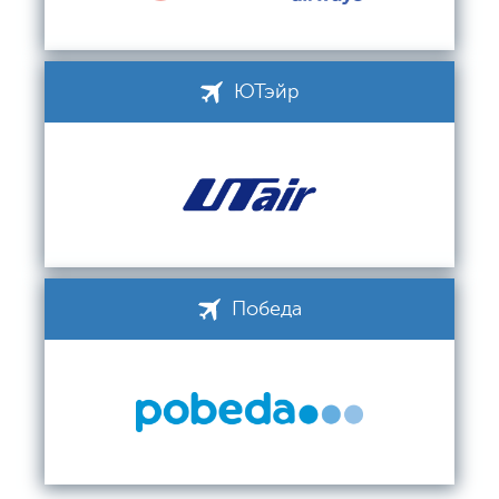
ЮТэйр
Победа