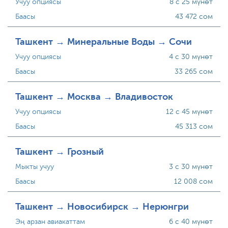
Учуу опциясы
8 с 25 мүнөт
Баасы
43 472 сом
Ташкент → Минеральные Воды → Сочи
Учуу опциясы
4 с 30 мүнөт
Баасы
33 265 сом
Ташкент → Москва → Владивосток
Учуу опциясы
12 с 45 мүнөт
Баасы
45 313 сом
Ташкент → Грозный
Мыкты учуу
3 с 30 мүнөт
Баасы
12 008 сом
Ташкент → Новосибирск → Нерюнгри
Эң арзан авиакаттам
6 с 40 мүнөт