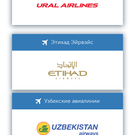
Этихад Эйрвэйс
Узбекские авиалинии