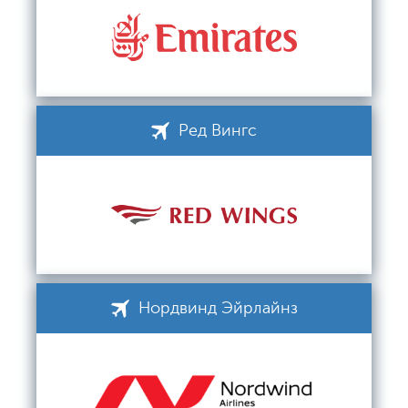
Ред Вингс
Нордвинд Эйрлайнз