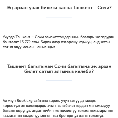
Эң арзан учак билети канча Ташкент - Сочи?
Учурда Ташкент – Сочи авиакаттамдарынын баалары жогорудан
башталат 15 772 сом. Бирок алар өзгөрүшү мүмкүн, андыктан
сатып алуу менен шашылыңыз.
Ташкент багытынан Сочи багытына эң арзан
билет сатып алгыңыз келеби?
Ал үчүн Bookit.kg сайтына кирип, учуп кетүү даталары
көрсөтүлгөн календарды ачып, авиабилеттердин минималдуу
баасын көрүңүз, андан кийин жеткиликтүү төлөм ыкмаларынын
каалаганын колдонуу менен тез брондоңуз жана төлөңүз: