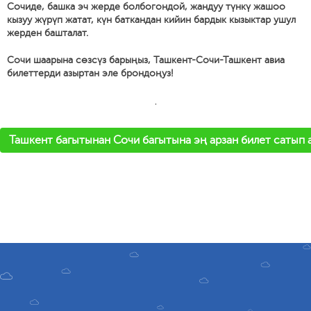
Сочиде, башка эч жерде болбогондой, жандуу түнкү жашоо
кызуу жүрүп жатат, күн баткандан кийин бардык кызыктар ушул
жерден башталат.
Сочи шаарына сөзсүз барыңыз, Ташкент-Сочи-Ташкент авиа
билеттерди азыртан эле брондоңуз!
'
Ташкент багытынан Сочи багытына эң арзан билет сатып 