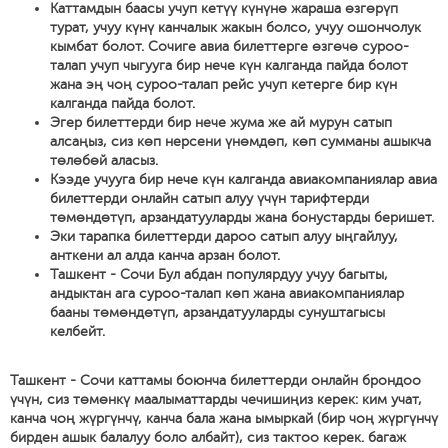
Каттамдын баасы учуп кетүү күнүнө жараша өзгөрүп
турат, учуу күнү канчалык жакын болсо, учуу ошончолук
кымбат болот. Сочиге авиа билеттерге өзгөчө суроо-
талап учуп чыгууга бир нече күн калганда пайда болот
жана эң чоң суроо-талап рейс учуп кетерге бир күн
калганда пайда болот.
Эгер билеттерди бир нече жума же ай мурун сатып
алсаңыз, сиз көп нерсени үнөмдөп, көп сумманы ашыкча
төлөбөй аласыз.
Кээде учууга бир нече күн калганда авиакомпаниялар авиа
билеттерди онлайн сатып алуу үчүн тарифтерди
төмөндөтүп, арзандатууларды жана бонустарды беришет.
Эки тарапка билеттерди дароо сатып алуу ыңгайлуу,
анткени ал алда канча арзан болот.
Ташкент - Сочи Бул абдан популярдуу учуу багыты,
андыктан ага суроо-талап көп жана авиакомпаниялар
бааны төмөндөтүп, арзандатууларды сунуштагысы
келбейт.
Ташкент - Сочи каттамы боюнча билеттерди онлайн брондоо
үчүн, сиз төмөнкү маалыматтарды чечишиңиз керек: ким учат,
канча чоң жүргүнчү, канча бала жана ымыркай (бир чоң жүргүнчү
бирден ашык балалуу боло албайт), сиз тактоо керек. багаж