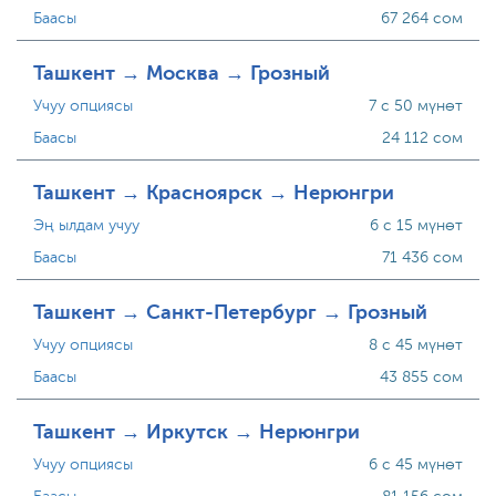
Баасы
67 264 сом
Ташкент → Москва → Грозный
Учуу опциясы
7 с 50 мүнөт
Баасы
24 112 сом
Ташкент → Красноярск → Нерюнгри
Эң ылдам учуу
6 с 15 мүнөт
Баасы
71 436 сом
Ташкент → Санкт-Петербург → Грозный
Учуу опциясы
8 с 45 мүнөт
Баасы
43 855 сом
Ташкент → Иркутск → Нерюнгри
Учуу опциясы
6 с 45 мүнөт