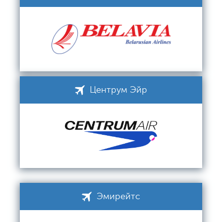
Центрум Эйр
Эмирейтс