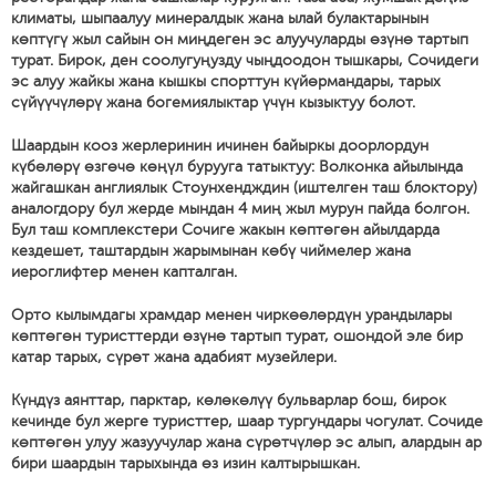
климаты, шыпаалуу минералдык жана ылай булактарынын
көптүгү жыл сайын он миңдеген эс алуучуларды өзүнө тартып
турат. Бирок, ден соолугуңузду чыңдоодон тышкары, Сочидеги
эс алуу жайкы жана кышкы спорттун күйөрмандары, тарых
сүйүүчүлөрү жана богемиялыктар үчүн кызыктуу болот.
Шаардын кооз жерлеринин ичинен байыркы доорлордун
күбөлөрү өзгөчө көңүл бурууга татыктуу: Волконка айылында
жайгашкан англиялык Стоунхендждин (иштелген таш блоктору)
аналогдору бул жерде мындан 4 миң жыл мурун пайда болгон.
Бул таш комплекстери Сочиге жакын көптөгөн айылдарда
кездешет, таштардын жарымынан көбү чиймелер жана
иероглифтер менен капталган.
Орто кылымдагы храмдар менен чиркөөлөрдүн урандылары
көптөгөн туристтерди өзүнө тартып турат, ошондой эле бир
катар тарых, сүрөт жана адабият музейлери.
Күндүз аянттар, парктар, көлөкөлүү бульварлар бош, бирок
кечинде бул жерге туристтер, шаар тургундары чогулат. Сочиде
көптөгөн улуу жазуучулар жана сүрөтчүлөр эс алып, алардын ар
бири шаардын тарыхында өз изин калтырышкан.