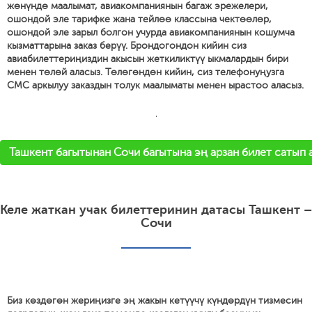
жөнүндө маалымат, авиакомпаниянын багаж эрежелери,
ошондой эле тарифке жана тейлөө классына чектөөлөр,
ошондой эле зарыл болгон учурда авиакомпаниянын кошумча
кызматтарына заказ берүү. Брондогондон кийин сиз
авиабилеттериңиздин акысын жеткиликтүү ыкмалардын бири
менен төлөй аласыз. Төлөгөндөн кийин, сиз телефонуңузга
СМС аркылуу заказдын толук маалыматы менен ырастоо аласыз.
'
Ташкент багытынан Сочи багытына эң арзан билет сатып 
Келе жаткан учак билеттеринин датасы Ташкент –
Сочи
Биз көздөгөн жериңизге эң жакын кетүүчү күндөрдүн тизмесин