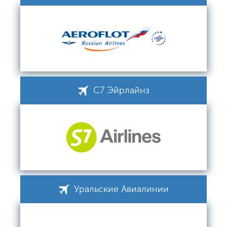
С7 Эйрлайнз
Уральские Авиалинии