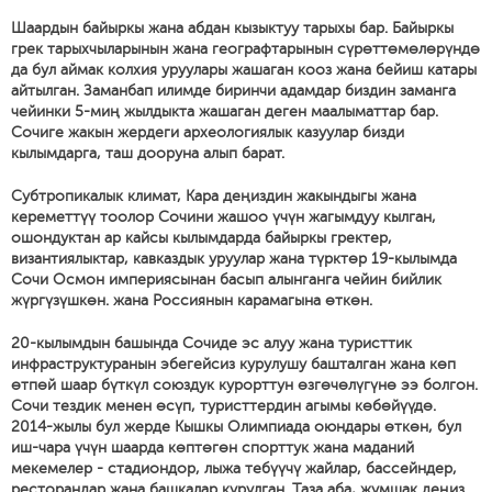
Шаардын байыркы жана абдан кызыктуу тарыхы бар. Байыркы
грек тарыхчыларынын жана географтарынын сүрөттөмөлөрүндө
да бул аймак колхия уруулары жашаган кооз жана бейиш катары
айтылган. Заманбап илимде биринчи адамдар биздин заманга
чейинки 5-миң жылдыкта жашаган деген маалыматтар бар.
Сочиге жакын жердеги археологиялык казуулар бизди
кылымдарга, таш дооруна алып барат.
Субтропикалык климат, Кара деңиздин жакындыгы жана
кереметтүү тоолор Сочини жашоо үчүн жагымдуу кылган,
ошондуктан ар кайсы кылымдарда байыркы гректер,
византиялыктар, кавказдык уруулар жана түрктөр 19-кылымда
Сочи Осмон империясынан басып алынганга чейин бийлик
жүргүзүшкөн. жана Россиянын карамагына өткөн.
20-кылымдын башында Сочиде эс алуу жана туристтик
инфраструктуранын эбегейсиз курулушу башталган жана көп
өтпөй шаар бүткүл союздук курорттун өзгөчөлүгүнө ээ болгон.
Сочи тездик менен өсүп, туристтердин агымы көбөйүүдө.
2014-жылы бул жерде Кышкы Олимпиада оюндары өткөн, бул
иш-чара үчүн шаарда көптөгөн спорттук жана маданий
мекемелер - стадиондор, лыжа тебүүчү жайлар, бассейндер,
ресторандар жана башкалар курулган. Таза аба, жумшак деңиз