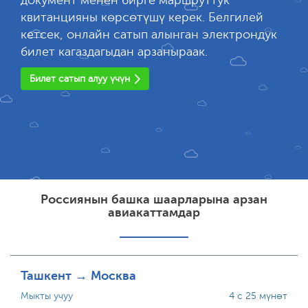
документ менен бирге маршруттук
квитанцияны көрсөтүшү керек. Белгилей
кетсек, онлайн сатып алынган электрондук
билет кагаздагыдан арзаныраак.
Билет сатып алуу үчүн
Россиянын башка шаарларына арзан
авиакаттамдар
Ташкент → Москва
Мыкты учуу
4 с 25 мүнөт