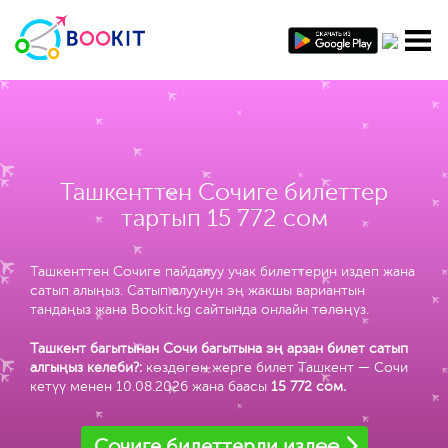
Ташкенттен Сочиге билеттер
тартып 15 772 сом
Ташкенттен Сочиге пайдалуу учак билеттерин издеп жана
сатып алыңыз. Сатып алуунун эң жакшы вариантын
тандаңыз жана Bookit.kg сайтында онлайн төлөңүз.
Ташкент багытынан Сочи багытына эң арзан билет сатып
алгыңыз келеби?:
көздөгөн жерге билет Ташкент — Сочи
кетүү менен 10.08.2026 жана баасы
15 772 сом
.
Сочиге билеттерди издөө