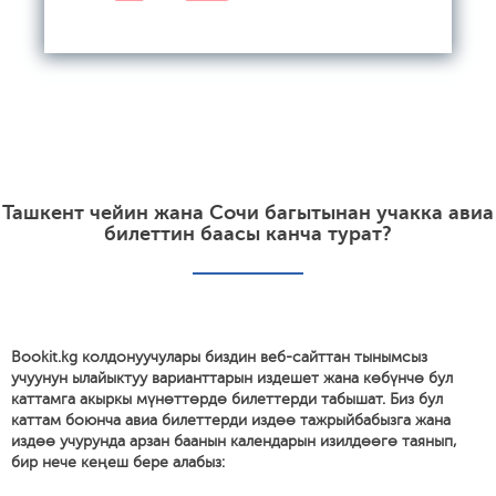
Ташкент чейин жана Сочи багытынан учакка авиа
билеттин баасы канча турат?
Bookit.kg колдонуучулары биздин веб-сайттан тынымсыз
учуунун ылайыктуу варианттарын издешет жана көбүнчө бул
каттамга акыркы мүнөттөрдө билеттерди табышат. Биз бул
каттам боюнча авиа билеттерди издөө тажрыйбабызга жана
издөө учурунда арзан баанын календарын изилдөөгө таянып,
бир нече кеңеш бере алабыз: