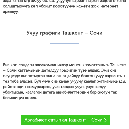
алда канча ыңгайлуу болсо, учуунун варианттарын издөөгө жана
салыштырууга көп убакыт коротуунун кажети жок. интернет
аркылуу.
Учуу графиги Ташкент – Сочи
Биз көп сандагы авиакомпаниялар менен кызматташып, Ташкент
– Сочи каттамынын деталдуу графигин түзө алдык. Эми сиз
өзүңүздү кызыктырган жана эң ыңгайлуу болгон учуу вариантын
тез таба аласыз. Бул үчүн сиз качан учууну каалап жатканыңызды,
рейстердин номурларын, учактардын учуп, учуп келүү
убактысын, каалаган датага авиабилеттердин бар-жогун так
билишиңиз керек.
'
Авиабилет сатып ал Ташкент – Сочи