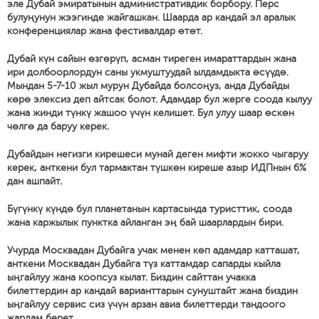
эле Дубай эмиратынын административдик борбору. Перс
булуңунун жээгинде жайгашкан. Шаарда ар кандай эл аралык
конференциялар жана фестивалдар өтөт.
Дубай күн сайын өзгөрүп, асман тиреген имараттардын жана
ири долбоорлордун саны укмуштуудай ылдамдыкта өсүүдө.
Мындан 5-7-10 жыл мурун Дубайда болсоңуз, анда Дубайды
көрө элексиз деп айтсак болот. Адамдар бул жерге соода кылуу
жана жинди түнкү жашоо үчүн келишет. Бул улуу шаар өскөн
чөлгө да баруу керек.
Дубайдын негизги кирешеси мунай деген мифти жокко чыгаруу
керек, анткени бул тармактан түшкөн киреше азыр ИДПнын 6%
дан ашпайт.
Бүгүнкү күндө бул планетанын картасында туристтик, соода
жана каржылык пунктка айланган эң бай шаарлардын бири.
Учурда Москвадан Дубайга учак менен көп адамдар катташат,
анткени Москвадан Дубайга түз каттамдар сапарды кыйла
ыңгайлуу жана коопсуз кылат. Биздин сайттан учакка
билеттердин ар кандай варианттарын сунуштайт жана биздин
ыңгайлуу сервис сиз үчүн арзан авиа билеттерди тандоого
жардам берет.