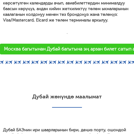
көрсөтүлгөн календарды ачып, авиабилеттердин минималдуу
баасын көрүңүз, андан кийин жеткиликтүү төлөм ыкмаларынын
каалаганын колдонуу менен тез брондоңуз жана төлөңүз:
Visa/Mastercard, Elcard же төлөм терминалы аркылуу.
'
Москва багытынан Дубай багытына эң арзан билет сатып 
Дубай жөнүндө маалымат
Дубай БАЭнин ири шаарларынын бири, деңиз порту, ошондой