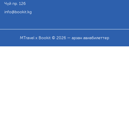
Чүй пр. 126
info
bookit.kg
MTravel x Bookit © 2026 — арзан авиабилеттер