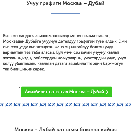
Учуу графиги Москва – Дубай
Биз көп сандагы авиакомпаниялар менен кызматташып,
Москвадан Дубайга учуунун деталдуу графигин түзө алдык. Эми
сиз өзүңүздү кызыктырган жана эң ыңгайлуу болгон учуу
вариантын тез таба аласыз. Бул үчүн сиз качан учууну каалап
жатканыңызды, рейстердин номурларын, учактардын учуп, учуп
келүү убактысын, каалаган датага авиабилеттердин бар-жогун
так билишиңиз керек.
'
Авиабилет сатып ал Москва – Дубай
Москва - Дубай каттамы боюнча кайсы