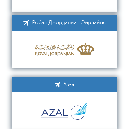
Ройал Джорданиан Эйрлайнс
Азал