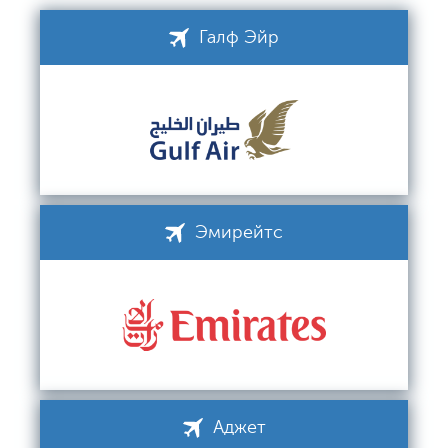
Галф Эйр
Эмирейтс
Аджет