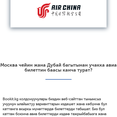
Москва чейин жана Дубай багытынан учакка авиа
билеттин баасы канча турат?
Bookit.kg колдонуучулары биздин веб-сайттан тынымсыз
учуунун ылайыктуу варианттарын издешет жана көбүнчө бул
каттамга акыркы мүнөттөрдө билеттерди табышат. Биз бул
каттам боюнча авиа билеттерди издөө тажрыйбабызга жана