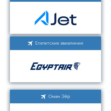
Египетские авиалинии
Оман Эйр