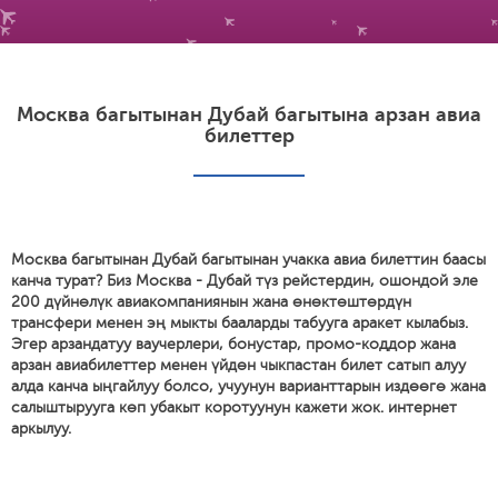
Москва багытынан Дубай багытына арзан авиа
билеттер
Москва багытынан Дубай багытынан учакка авиа билеттин баасы
канча турат? Биз Москва - Дубай түз рейстердин, ошондой эле
200 дүйнөлүк авиакомпаниянын жана өнөктөштөрдүн
трансфери менен эң мыкты бааларды табууга аракет кылабыз.
Эгер арзандатуу ваучерлери, бонустар, промо-коддор жана
арзан авиабилеттер менен үйдөн чыкпастан билет сатып алуу
алда канча ыңгайлуу болсо, учуунун варианттарын издөөгө жана
салыштырууга көп убакыт коротуунун кажети жок. интернет
аркылуу.