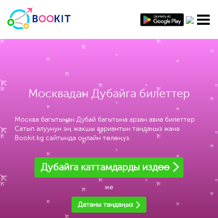
Москвадан Дубайга билеттер
Москва багытынан Дубай багытына арзан авиа билеттер
Сатып алуунун эң жакшы вариантын тандаңыз жана
Bookit.kg сайтында онлайн төлөңүз.
Дубайга каттамдарды издөө
же
Датаны тандаңыз