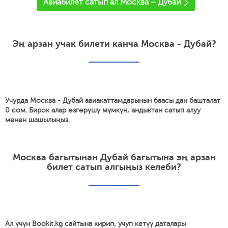
Авиабилет сатып ал Москва – Дубай
Эң арзан учак билети канча Москва - Дубай?
Учурда Москва - Дубай авиакаттамдарынын баасы дан башталат
0 сом. Бирок алар өзгөрүшү мүмкүн, андыктан сатып алуу
менен шашылыңыз.
Москва багытынан Дубай багытына эң арзан
билет сатып алгыңыз келеби?
Ал үчүн Bookit.kg сайтына кирип, учуп кетүү даталары