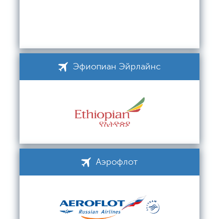
Эфиопиан Эйрлайнс
Аэрофлот