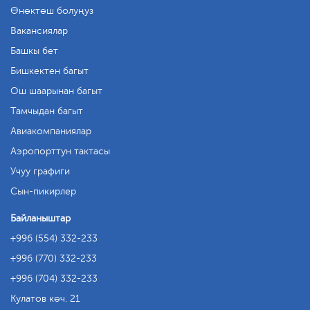
Өнөктөш болуңуз
Вакансиялар
Башкы бет
Бишкектен багыт
Ош шаарынан багыт
Тамчыдан багыт
Авиакомпаниялар
Аэропорттун тактасы
Учуу графиги
Сын-пикирлер
Байланыштар
+996 (554) 332-233
+996 (770) 332-233
+996 (704) 332-233
Кулатов көч. 21