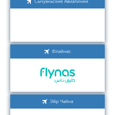
Сычуаньские Авиалинии
Флайнас
Эйр Чайна