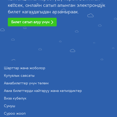
кетсек, онлайн сатып алынган электрондук
билет кагаздагыдан арзаныраак.
Билет сатып алуу үчүн
Шарттар жана жоболор
Купуялык саясаты
Авиабилеттер үчүн төлөм
Авиа билеттерди кайтаруу жана кепилдиктер
Виза күбөлүк
Сунуш
Суроо жооп