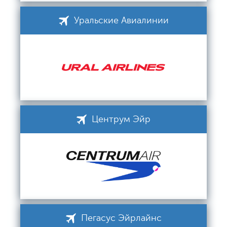
Уральские Авиалинии
Центрум Эйр
Пегасус Эйрлайнс