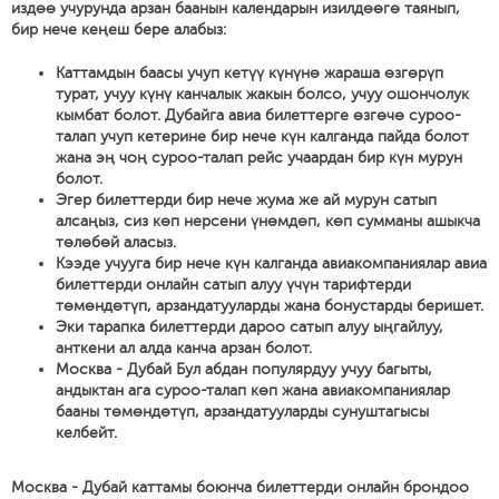
издөө учурунда арзан баанын календарын изилдөөгө таянып,
бир нече кеңеш бере алабыз:
Каттамдын баасы учуп кетүү күнүнө жараша өзгөрүп
турат, учуу күнү канчалык жакын болсо, учуу ошончолук
кымбат болот. Дубайга авиа билеттерге өзгөчө суроо-
талап учуп кетерине бир нече күн калганда пайда болот
жана эң чоң суроо-талап рейс учаардан бир күн мурун
болот.
Эгер билеттерди бир нече жума же ай мурун сатып
алсаңыз, сиз көп нерсени үнөмдөп, көп сумманы ашыкча
төлөбөй аласыз.
Кээде учууга бир нече күн калганда авиакомпаниялар авиа
билеттерди онлайн сатып алуу үчүн тарифтерди
төмөндөтүп, арзандатууларды жана бонустарды беришет.
Эки тарапка билеттерди дароо сатып алуу ыңгайлуу,
анткени ал алда канча арзан болот.
Москва - Дубай Бул абдан популярдуу учуу багыты,
андыктан ага суроо-талап көп жана авиакомпаниялар
бааны төмөндөтүп, арзандатууларды сунуштагысы
келбейт.
Москва - Дубай каттамы боюнча билеттерди онлайн брондоо