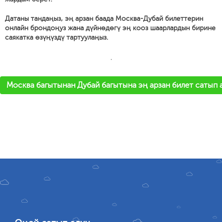
Датаны тандаңыз, эң арзан баада Москва-Дубай билеттерин
онлайн брондоңуз жана дүйнөдөгү эң кооз шаарлардын бирине
саякатка өзүңүздү тартуулаңыз.
'
Москва багытынан Дубай багытына эң арзан билет сатып 