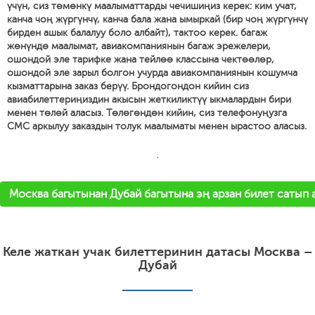
үчүн, сиз төмөнкү маалыматтарды чечишиңиз керек: ким учат,
канча чоң жүргүнчү, канча бала жана ымыркай (бир чоң жүргүнчү
бирден ашык балалуу боло албайт), тактоо керек. багаж
жөнүндө маалымат, авиакомпаниянын багаж эрежелери,
ошондой эле тарифке жана тейлөө классына чектөөлөр,
ошондой эле зарыл болгон учурда авиакомпаниянын кошумча
кызматтарына заказ берүү. Брондогондон кийин сиз
авиабилеттериңиздин акысын жеткиликтүү ыкмалардын бири
менен төлөй аласыз. Төлөгөндөн кийин, сиз телефонуңузга
СМС аркылуу заказдын толук маалыматы менен ырастоо аласыз.
'
Москва багытынан Дубай багытына эң арзан билет сатып 
Келе жаткан учак билеттеринин датасы Москва –
Дубай