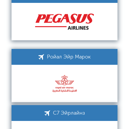
Ройал Эйр Марок
С7 Эйрлайнз