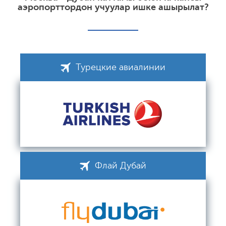
аэропорттордон учуулар ишке ашырылат?
Турецкие авиалинии
Флай Дубай