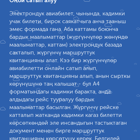
Оңой сатып алуу
Электрондук авиабилет, чынында, кадимки
учак билети, бирок саякатчыга анча тааныш
эмес формада гана. Аба каттамы боюнча
бардык маалыматтар (жүргүнчүлөр жөнүндө
маалыматтар, каттам) электрондук базада
сакталып, жүргүнчү маршруттук
квитанцияны алат. Кээ бир жүргүнчүлөр
авиабилетти онлайн сатып алып,
маршруттук квитанцияны алып, анын сырткы
көрүнүшүнө таң калышат - бул А4
форматындагы кадимки баракта, анда
алдыдагы рейс тууралуу бардык
маалыматтар басылган. Жүргүнчү рейске
катталып жатканда кадимки кагаз билетти
көрсөткөндөй эле инсандыгын тастыктаган
документ менен бирге маршруттук
квитанцияны көрсөтүшү керек. Белгилей