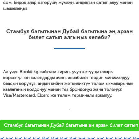
сом. Бирок алар өзгөрүшү мүмкүн, андыктан сатып алуу менен
шашылыңыз.
Стамбул багытынан Дубай багытына эң арзан
билет сатып алгыңыз келеби?
Ал үчүн Bookit.kg сайтына кирип, учуп кетүү даталары
көрсөтүлгөн календарды ачып, авиабилеттердин минималдуу
баасын көрүңүз, андан кийин жеткиликтүү төлөм ыкмаларынын
каалаганын колдонуу менен тез брондоңуз жана төлөңүз:
Visa/Mastercard, Elcard же төлөм терминалы аркылуу.
'
Стамбул багытынан Дубай багытына эң арзан билет сатып