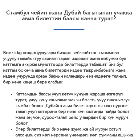
Стамбул чейин жана Дубай багытынан учакка
авиа билеттин баасы канча турат?
Bookit.kg колдонуучулары биздин веб-сайттан тынымсыз
учуунун ылайыктуу варианттарын издешет жана көбүнчө бул
каттамга акыркы мүнөттөрдө билеттерди табышат. Биз бул
каттам боюнча авиа билеттерди издөө тажрыйбабызга жана
издөө учурунда арзан баанын календарын изилдөөгө таянып,
бир нече кеңеш бере алабыз:
Каттамдын баасы учуп кетүү күнүнө жараша өзгөрүп
турат, учуу күнү канчалык жакын болсо, учуу ошончолук
кымбат болот. Дубайга авиа билеттерге өзгөчө суроо-
талап учуп кетерине бир нече күн калганда пайда болот
жана эң чоң суроо-талап рейс учаардан бир күн мурун
болот.
Эгер билеттерди бир нече жума же ай мурун сатып
алсаңыз, сиз көп нерсени үнөмдөп, көп сумманы ашыкча