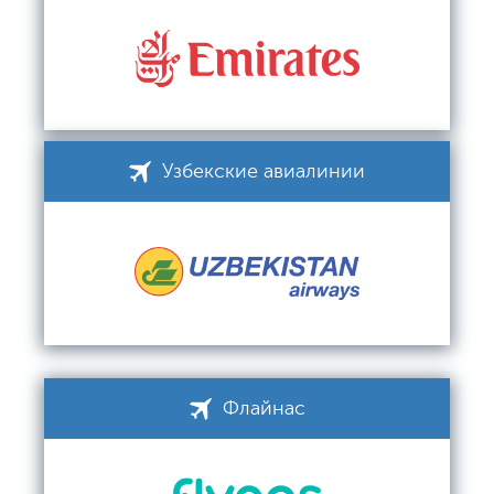
Узбекские авиалинии
Флайнас