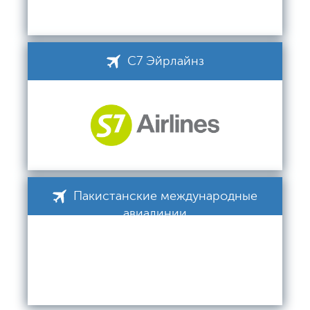
С7 Эйрлайнз
Пакистанские международные
авиалинии