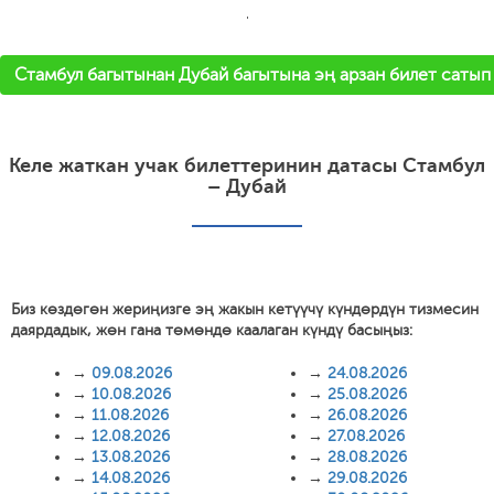
'
Стамбул багытынан Дубай багытына эң арзан билет сатып
Келе жаткан учак билеттеринин датасы Стамбул
– Дубай
Биз көздөгөн жериңизге эң жакын кетүүчү күндөрдүн тизмесин
даярдадык, жөн гана төмөндө каалаган күндү басыңыз:
→
09.08.2026
→
24.08.2026
→
10.08.2026
→
25.08.2026
→
11.08.2026
→
26.08.2026
→
12.08.2026
→
27.08.2026
→
13.08.2026
→
28.08.2026
→
14.08.2026
→
29.08.2026