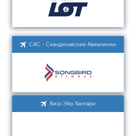
САС - Скандинавские Авиалинии
Визз Эйр Хангари