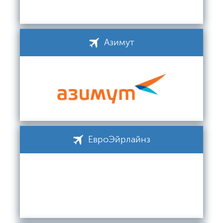
Азимут
ЕвроЭйрлайнз