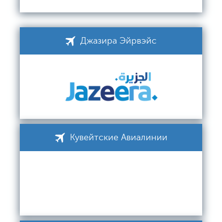
Джазира Эйрвэйс
Кувейтские Авиалинии