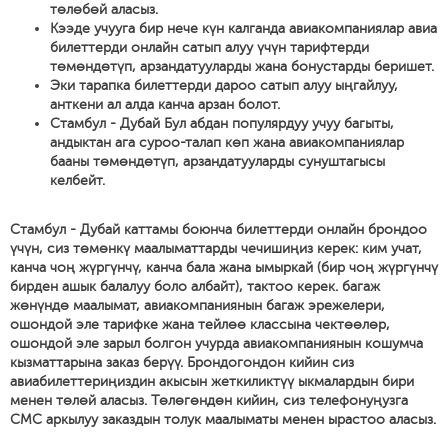
төлөбөй аласыз.
Кээде учууга бир нече күн калганда авиакомпаниялар авиа
билеттерди онлайн сатып алуу үчүн тарифтерди
төмөндөтүп, арзандатууларды жана бонустарды беришет.
Эки тарапка билеттерди дароо сатып алуу ыңгайлуу,
анткени ал алда канча арзан болот.
Стамбул - Дубай Бул абдан популярдуу учуу багыты,
андыктан ага суроо-талап көп жана авиакомпаниялар
бааны төмөндөтүп, арзандатууларды сунуштагысы
келбейт.
Стамбул - Дубай каттамы боюнча билеттерди онлайн брондоо
үчүн, сиз төмөнкү маалыматтарды чечишиңиз керек: ким учат,
канча чоң жүргүнчү, канча бала жана ымыркай (бир чоң жүргүнчү
бирден ашык балалуу боло албайт), тактоо керек. багаж
жөнүндө маалымат, авиакомпаниянын багаж эрежелери,
ошондой эле тарифке жана тейлөө классына чектөөлөр,
ошондой эле зарыл болгон учурда авиакомпаниянын кошумча
кызматтарына заказ берүү. Брондогондон кийин сиз
авиабилеттериңиздин акысын жеткиликтүү ыкмалардын бири
менен төлөй аласыз. Төлөгөндөн кийин, сиз телефонуңузга
СМС аркылуу заказдын толук маалыматы менен ырастоо аласыз.