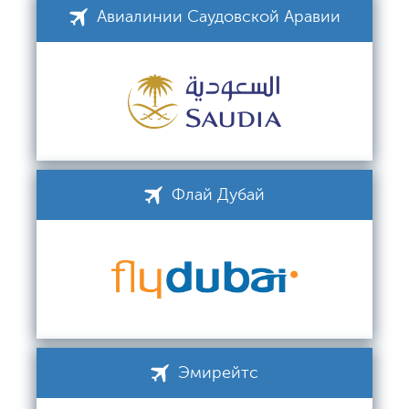
Авиалинии Саудовской Аравии
Флай Дубай
Эмирейтс