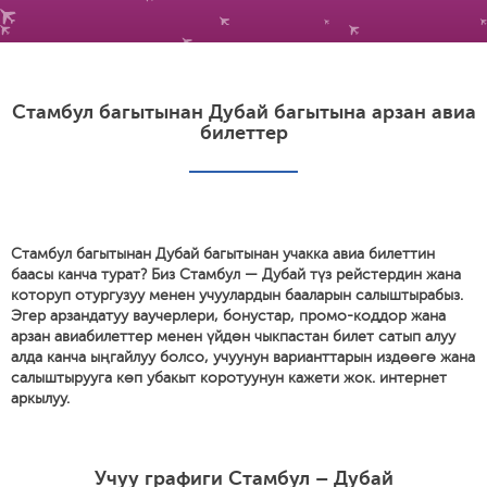
Стамбул багытынан Дубай багытына арзан авиа
билеттер
Стамбул багытынан Дубай багытынан учакка авиа билеттин
баасы канча турат? Биз Стамбул — Дубай түз рейстердин жана
которуп отургузуу менен учуулардын бааларын салыштырабыз.
Эгер арзандатуу ваучерлери, бонустар, промо-коддор жана
арзан авиабилеттер менен үйдөн чыкпастан билет сатып алуу
алда канча ыңгайлуу болсо, учуунун варианттарын издөөгө жана
салыштырууга көп убакыт коротуунун кажети жок. интернет
аркылуу.
Учуу графиги Стамбул – Дубай