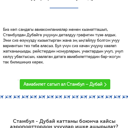
Биз көп сандагы авиакомпаниялар менен кызматташып,
Стамбулдан Дубайга учуунун деталдуу графигин түзө алдык.
Эми сиз өзүңүздү кызыктырган жана эң ыңгайлуу болгон учуу
вариантын тез таба аласыз. Бул үчүн сиз качан учууну каалап
жатканыңызды, рейстердин номурларын, учактардын учуп, учуп
келүү убактысын, каалаган датага авиабилеттердин бар-жогун
так билишиңиз керек.
'
Авиабилет сатып ал Стамбул – Дубай
Стамбул - Дубай каттамы боюнча кайсы
аэропорттордон учуулар ишке ашырылат?