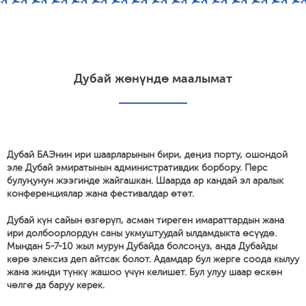
Дубай жөнүндө маалымат
Дубай БАЭнин ири шаарларынын бири, деңиз порту, ошондой
эле Дубай эмиратынын административдик борбору. Перс
булуңунун жээгинде жайгашкан. Шаарда ар кандай эл аралык
конференциялар жана фестивалдар өтөт.
Дубай күн сайын өзгөрүп, асман тиреген имараттардын жана
ири долбоорлордун саны укмуштуудай ылдамдыкта өсүүдө.
Мындан 5-7-10 жыл мурун Дубайда болсоңуз, анда Дубайды
көрө элексиз деп айтсак болот. Адамдар бул жерге соода кылуу
жана жинди түнкү жашоо үчүн келишет. Бул улуу шаар өскөн
чөлгө да баруу керек.