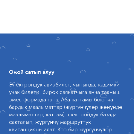
Оңой сатып алуу
Электрондук авиабилет, чынында, кадимки
учак билети, бирок саякатчыга анча тааныш
эмес формада гана. Аба каттамы боюнча
бардык маалыматтар (жүргүнчүлөр жөнүндө
маалыматтар, каттам) электрондук базада
сакталып, жүргүнчү маршруттук
квитанцияны алат. Кээ бир жүргүнчүлөр