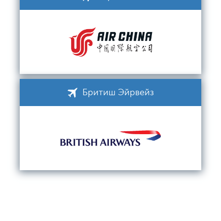
Бритиш Эйрвейз