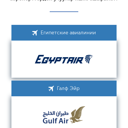
Египетские авиалинии
Галф Эйр