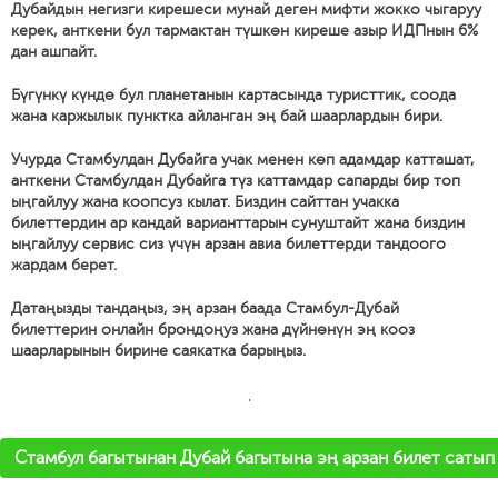
Дубайдын негизги кирешеси мунай деген мифти жокко чыгаруу
керек, анткени бул тармактан түшкөн киреше азыр ИДПнын 6%
дан ашпайт.
Бүгүнкү күндө бул планетанын картасында туристтик, соода
жана каржылык пунктка айланган эң бай шаарлардын бири.
Учурда Стамбулдан Дубайга учак менен көп адамдар катташат,
анткени Стамбулдан Дубайга түз каттамдар сапарды бир топ
ыңгайлуу жана коопсуз кылат. Биздин сайттан учакка
билеттердин ар кандай варианттарын сунуштайт жана биздин
ыңгайлуу сервис сиз үчүн арзан авиа билеттерди тандоого
жардам берет.
Датаңызды тандаңыз, эң арзан баада Стамбул-Дубай
билеттерин онлайн брондоңуз жана дүйнөнүн эң кооз
шаарларынын бирине саякатка барыңыз.
'
Стамбул багытынан Дубай багытына эң арзан билет сатып