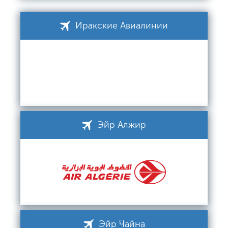
Иракские Авиалинии
Эйр Алжир
Эйр Чайна