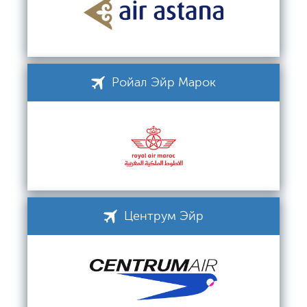
Ройал Эйр Марок
Центрум Эйр