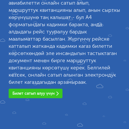
авиабилетти онлайн сатып алып,
маршруттук квитанцияны алып, анын сырткы
көрүнүшүнө таң калышат - бул А4
форматындагы кадимки баракта, анда
алдыдагы рейс тууралуу бардык
маалыматтар басылган. Жүргүнчү рейске
катталып жатканда кадимки кагаз билетти
көрсөткөндөй эле инсандыгын тастыктаган
документ менен бирге маршруттук
квитанцияны көрсөтүшү керек. Белгилей
кетсек, онлайн сатып алынган электрондук
билет кагаздагыдан арзаныраак.
Билет сатып алуу үчүн