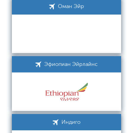
Оман Эйр
Эфиопиан Эйрлайнс
Индиго