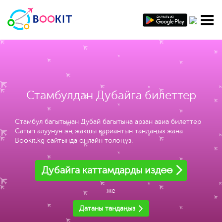
Стамбулдан Дубайга билеттер
Стамбул багытынан Дубай багытына арзан авиа билеттер
Сатып алуунун эң жакшы вариантын тандаңыз жана
Bookit.kg сайтында онлайн төлөңүз.
Дубайга каттамдарды издөө
же
Датаны тандаңыз