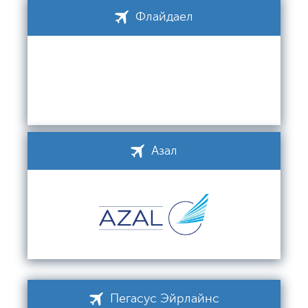
Флайдаел
Азал
Пегасус Эйрлайнс