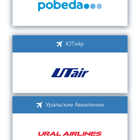
ЮТэйр
Уральские Авиалинии