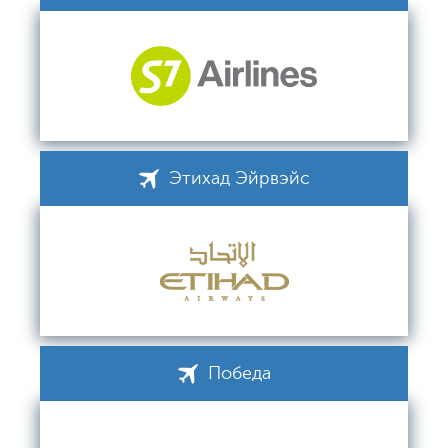
Этихад Эйрвэйс
Победа