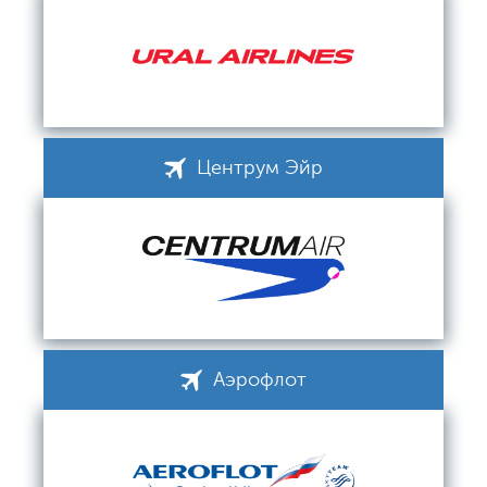
Центрум Эйр
Аэрофлот