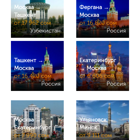
Москва →
Фергана →
Ташкент
Москва
от 17 962 сом
от 16 820 сом
Узбекистан
Россия
Ташкент →
Екатеринбург
Москва
→ Москва
от 16 420 сом
от 6 606 сом
Россия
Россия
Москва →
Ульяновск →
Екатеринбург
Минск
от 7 990 сом
от 9 111 сом