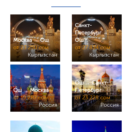
Санкт-
Петербург →
Москва → Ош
Ош
от 23 250 сом
от 27 834 сом
Кыргызстан
Кыргызстан
Ош → Санкт-
Ош → Москва
Петербург
от 19 287 сом
от 23 228 сом
Россия
Россия