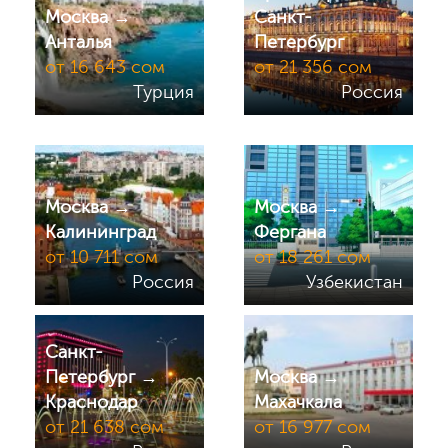
Москва →
Санкт-
Анталья
Петербург
от 16 643 сом
от 21 356 сом
Турция
Россия
Москва →
Москва →
Калининград
Фергана
от 10 711 сом
от 18 261 сом
Россия
Узбекистан
Санкт-
Петербург →
Москва →
Краснодар
Махачкала
от 21 638 сом
от 16 977 сом