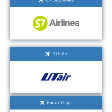
С7 Эйрлайнз
ЮТэйр
Канот Шарк