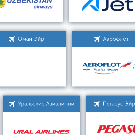
Оман Эйр
Аэрофлот
Уральские Авиалинии
Пегасус Эй