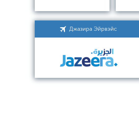
Джазира Эйрвэйс