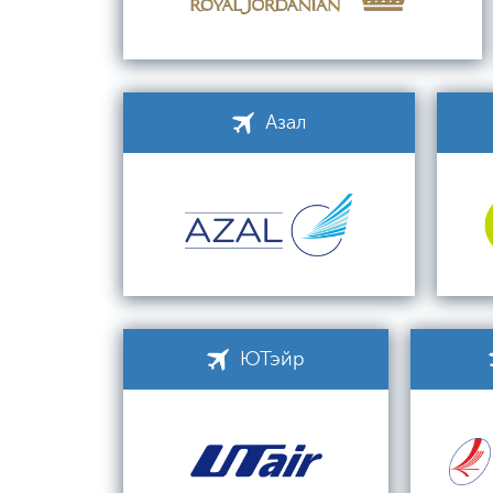
Азал
ЮТэйр