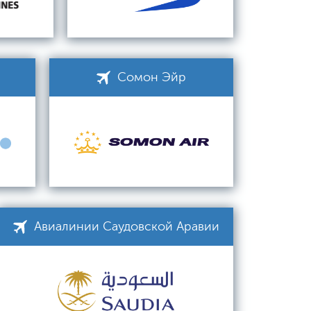
Сомон Эйр
Авиалинии Саудовской Аравии