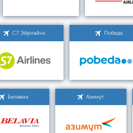
С7 Эйрлайнз
Победа
Белавиа
Азимут