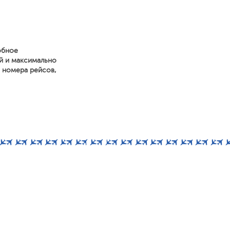
обное
й и максимально
, номера рейсов,