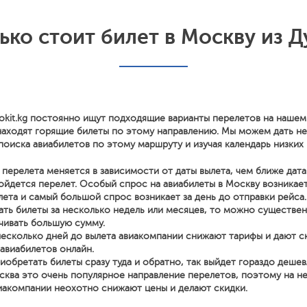
ько стоит билет в Москву из Д
okit.kg постоянно ищут подходящие варианты перелетов на нашем
находят горящие билеты по этому направлению. Мы можем дать н
поиска авиабилетов по этому маршруту и изучая календарь низких 
перелета меняется в зависимости от даты вылета, чем ближе дата
йдется перелет. Особый спрос на авиабилеты в Москву возникает
лета и самый большой спрос возникает за день до отправки рейса.
ать билеты за несколько недель или месяцев, то можно существе
чивать большую сумму.
несколько дней до вылета авиакомпании снижают тарифы и дают с
 авиабилетов онлайн.
иобретать билеты сразу туда и обратно, так выйдет гораздо дешев
сква это очень популярное направление перелетов, поэтому на н
иакомпании неохотно снижают цены и делают скидки.