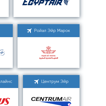
Ройал Эйр Марок
рлайнс
Центрум Эйр