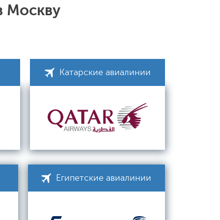
в Москву
Катарские авиалинии
Египетские авиалинии