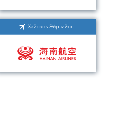
Хайнань Эйрлайнс