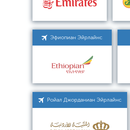
Эфиопиан Эйрлайнс
Ройал Джорданиан Эйрлайнс