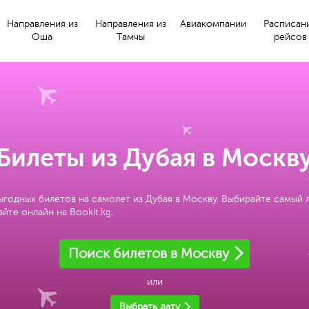
Направления из
Направления из
Авиакомпании
Расписан
Оша
Тамчы
рейсов
Билеты из Дубая в Москв
ыгодных билетов на самолет из Дубая в Москву. Выбирайте самый 
йте онлайн на Bookit.kg.
Поиск билетов в Москву
или
Выбрать дату