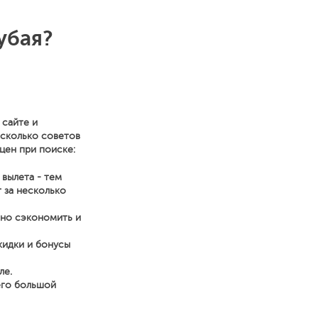
убая?
 сайте и
есколько советов
цен при поиске:
 вылета - тем
 за несколько
нно сэкономить и
кидки и бонусы
ле.
его большой