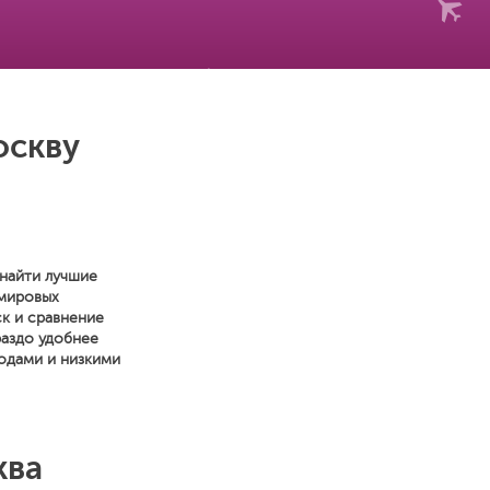
оскву
 найти лучшие
 мировых
к и сравнение
раздо удобнее
одами и низкими
ква