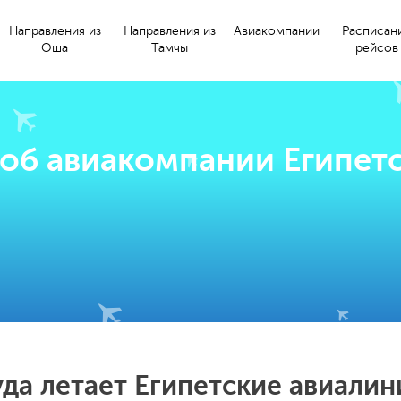
Направления из
Направления из
Авиакомпании
Расписан
Оша
Тамчы
рейсов
 об авиакомпании Египет
уда летает Египетские авиалин