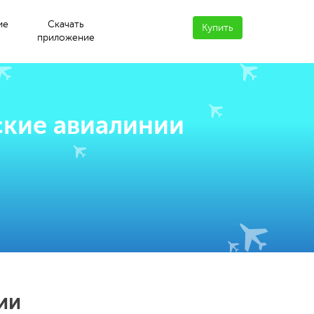
ие
Скачать
Купить
приложение
ские авиалинии
ии