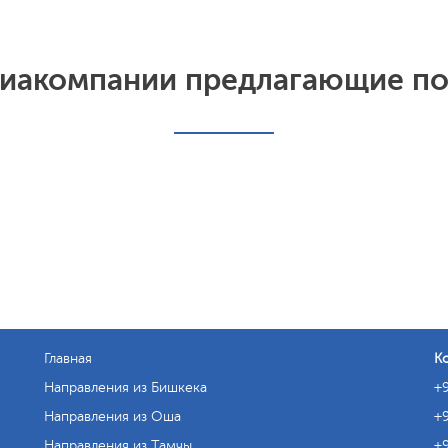
иакомпании предлагающие п
Главная
К
Направления из Бишкека
+9
Направления из Оша
+9
Направления из Тамчы
+9