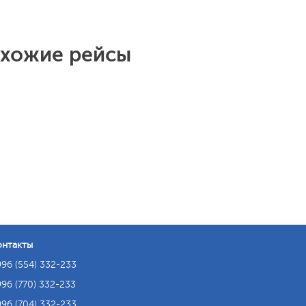
охожие рейсы
онтакты
96 (554) 332-233
96 (770) 332-233
96 (704) 332-233