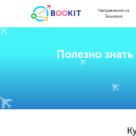
Направления из
Бишкека
Полезно знать
К