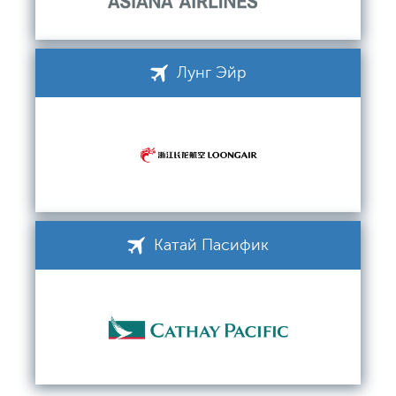
Лунг Эйр
Катай Пасифик