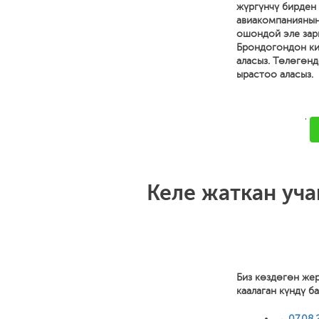
жүргүнчү бирден 
авиакомпаниянын
ошондой эле зар
Брондогондон ки
аласыз. Төлөгөн
ырастоо аласыз.
'
Келе жаткан уча
Биз көздөгөн же
каалаган күндү б
→
07.08.