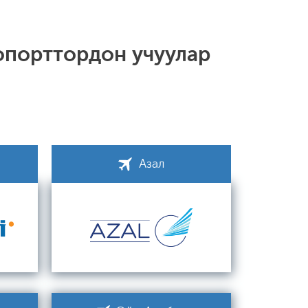
опорттордон учуулар
Азал