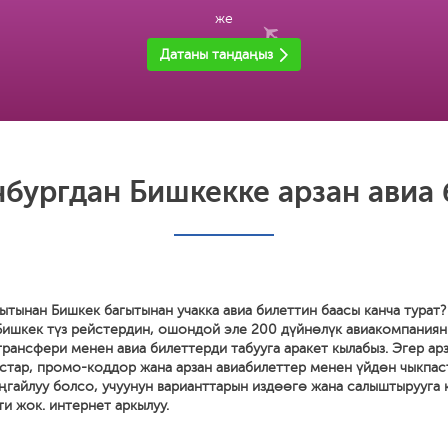
же
Датаны тандаңыз
бургдан Бишкекке арзан авиа
ытынан Бишкек багытынан учакка авиа билеттин баасы канча турат?
Бишкек түз рейстердин, ошондой эле 200 дүйнөлүк авиакомпаниян
ансфери менен авиа билеттерди табууга аракет кылабыз. Эгер ар
устар, промо-коддор жана арзан авиабилеттер менен үйдөн чыкпас
ыңгайлуу болсо, учуунун варианттарын издөөгө жана салыштырууга 
и жок. интернет аркылуу.