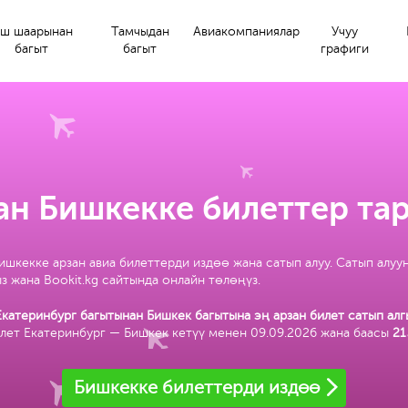
ш шаарынан
Тамчыдан
Авиакомпаниялар
Учуу
багыт
багыт
графиги
ан Бишкекке билеттер тар
ишкекке арзан авиа билеттерди издөө жана сатып алуу. Сатып алуу
з жана Bookit.kg сайтында онлайн төлөңүз.
Екатеринбург багытынан Бишкек багытына эң арзан билет сатып алг
лет Екатеринбург — Бишкек кетүү менен 09.09.2026 жана баасы
21
Бишкекке билеттерди издөө