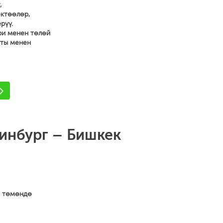
,
ектөөлөр,
рүү.
ри менен төлөй
аты менен
ринбург – Бишкек
а төмөндө