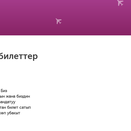
 билеттер
 Биз
ын жана биздин
зандатуу
тан билет сатып
көп убакыт