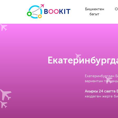
Бишкектен
О
багыт
Екатеринбургд
Екатеринбургдан Б
вариантын тандаңы
Акыркы 24 саатта 
көздөгөн жерге би