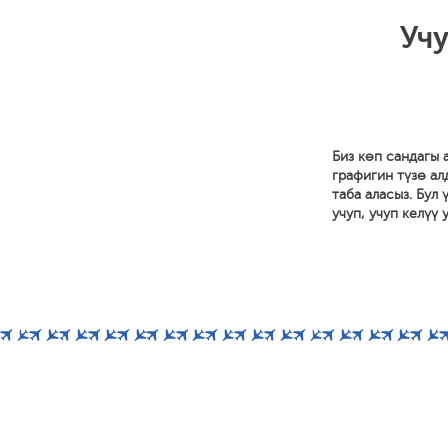
Учу
Биз көп сандагы
графигин түзө ал
таба аласыз. Бул
учуп, учуп келүү