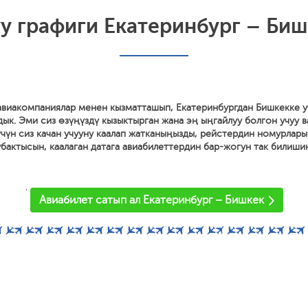
у графиги Екатеринбург – Биш
 авиакомпаниялар менен кызматташып, Екатеринбургдан Бишкекке у
дык. Эми сиз өзүңүздү кызыктырган жана эң ыңгайлуу болгон учуу 
 үчүн сиз качан учууну каалап жатканыңызды, рейстердин номурлары
 убактысын, каалаган датага авиабилеттердин бар-жогун так билиши
'
Авиабилет сатып ал Екатеринбург – Бишкек