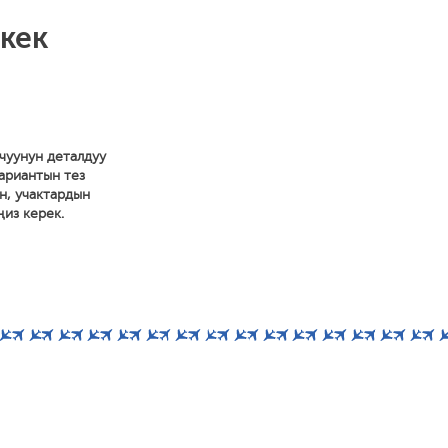
кек
чуунун деталдуу
вариантын тез
н, учактардын
ңиз керек.