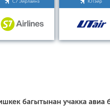
С7 Эйрлайнз
ЮТэйр
ишкек багытынан учакка авиа б