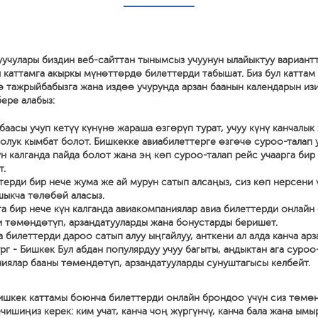
уучулары биздин веб-сайттан тынымсыз учуунун ылайыктуу вариант
 каттамга акыркы мүнөттөрдө билеттерди табышат. Биз бул каттам
ө тажрыйбабызга жана издөө учурунда арзан баанын календарын из
ере алабыз:
баасы учуп кетүү күнүнө жараша өзгөрүп турат, учуу күнү канчалык
олук кымбат болот. Бишкекке авиабилеттерге өзгөчө суроо-талап 
үн калганда пайда болот жана эң көп суроо-талап рейс учаарга бир 
т.
терди бир нече жума же ай мурун сатып алсаңыз, сиз көп нерсени
ыкча төлөбөй аласыз.
га бир нече күн калганда авиакомпаниялар авиа билеттерди онлайн 
 төмөндөтүп, арзандатууларды жана бонустарды беришет.
а билеттерди дароо сатып алуу ыңгайлуу, анткени ал алда канча арз
рг - Бишкек Бул абдан популярдуу учуу багыты, андыктан ага суроо
иялар бааны төмөндөтүп, арзандатууларды сунуштагысы келбейт.
Бишкек каттамы боюнча билеттерди онлайн брондоо үчүн сиз төмө
чишиңиз керек: ким учат, канча чоң жүргүнчү, канча бала жана ымы