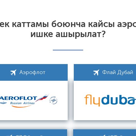
кек каттамы боюнча кайсы аэр
ишке ашырылат?
Аэрофлот
Флай Дубай