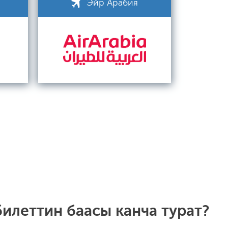
Эйр Арабия
илеттин баасы канча турат?