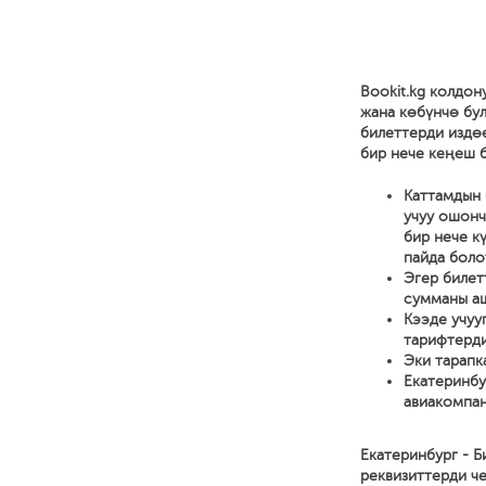
Bookit.kg колдон
жана көбүнчө бул
билеттерди издө
бир нече кеңеш б
Каттамдын 
учуу ошонч
бир нече к
пайда боло
Эгер билет
сумманы аш
Кээде учуу
тарифтерди
Эки тарапк
Екатеринбу
авиакомпан
Екатеринбург - 
реквизиттерди че