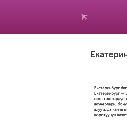
Екатерин
Екатеринбург баг
Екатеринбург — 
өнөктөштөрдүн тр
ваучерлери, бон
алуу алда канча 
коротуунун кажет