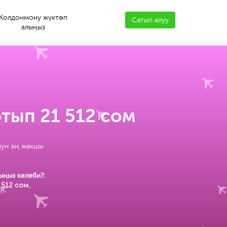
Колдонмону жүктөп
Сатып алуу
алыңыз
тып 21 512 сом
нун эң жакшы
ыңыз келеби?:
 512 сом
.