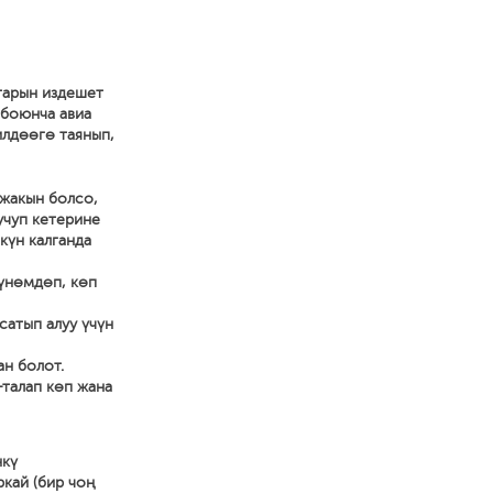
тарын издешет
 боюнча авиа
илдөөгө таянып,
 жакын болсо,
учуп кетерине
күн калганда
 үнөмдөп, көп
сатып алуу үчүн
ан болот.
-талап көп жана
нкү
ркай (бир чоң