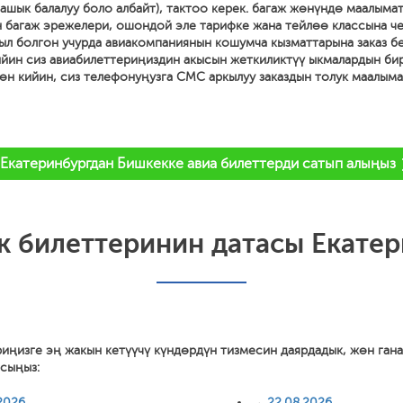
ашык балалуу боло албайт), тактоо керек. багаж жөнүндө маалымат
 багаж эрежелери, ошондой эле тарифке жана тейлөө классына ч
ыл болгон учурда авиакомпаниянын кошумча кызматтарына заказ бе
йин сиз авиабилеттериңиздин акысын жеткиликтүү ыкмалардын би
дөн кийин, сиз телефонуңузга СМС аркылуу заказдын толук маалым
Екатеринбургдан Бишкекке авиа билеттерди сатып алыңыз
к билеттеринин датасы Екате
риңизге эң жакын кетүүчү күндөрдүн тизмесин даярдадык, жөн ган
асыңыз:
2026
→
22.08.2026