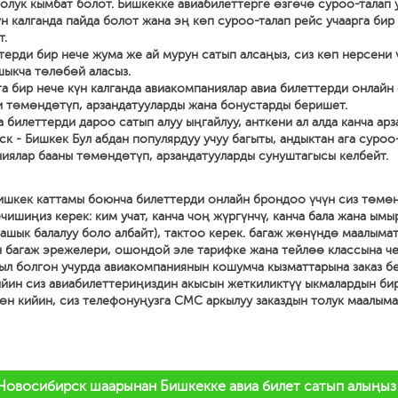
олук кымбат болот. Бишкекке авиабилеттерге өзгөчө суроо-талап 
үн калганда пайда болот жана эң көп суроо-талап рейс учаарга бир 
т.
терди бир нече жума же ай мурун сатып алсаңыз, сиз көп нерсени
ыкча төлөбөй аласыз.
га бир нече күн калганда авиакомпаниялар авиа билеттерди онлайн 
 төмөндөтүп, арзандатууларды жана бонустарды беришет.
а билеттерди дароо сатып алуу ыңгайлуу, анткени ал алда канча арз
к - Бишкек Бул абдан популярдуу учуу багыты, андыктан ага суроо
иялар бааны төмөндөтүп, арзандатууларды сунуштагысы келбейт.
ишкек каттамы боюнча билеттерди онлайн брондоо үчүн сиз төмө
чишиңиз керек: ким учат, канча чоң жүргүнчү, канча бала жана ымы
ашык балалуу боло албайт), тактоо керек. багаж жөнүндө маалымат
 багаж эрежелери, ошондой эле тарифке жана тейлөө классына ч
ыл болгон учурда авиакомпаниянын кошумча кызматтарына заказ бе
йин сиз авиабилеттериңиздин акысын жеткиликтүү ыкмалардын би
дөн кийин, сиз телефонуңузга СМС аркылуу заказдын толук маалым
Новосибирск шаарынан Бишкекке авиа билет сатып алыңыз