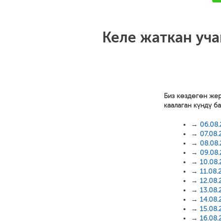
Келе жаткан уч
Биз көздөгөн же
каалаган күндү б
→
06.08
→
07.08.
→
08.08
→
09.08
→
10.08
→
11.08.
→
12.08.
→
13.08.
→
14.08.
→
15.08.
→
16.08.