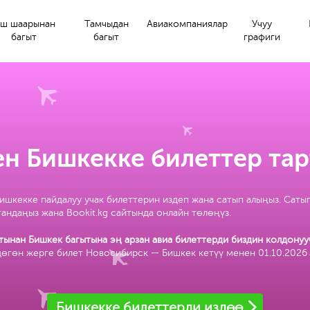
ш шаарынан
Тамчыдан
Авиакомпаниялар
Учуу
багыт
багыт
графиги
н Бишкекке билеттер тар
шкекке пайдалуу учак билеттерин издеп жана сатып алыңыз. Сатып
андаңыз жана Bookit.kg сайтында онлайн төлөңүз.
ынан Бишкек багытына эң арзан авиа билеттерди биздин колдонуу
дөгөн жерге билет Новосибирск — Бишкек кетүү менен 01.10.2026
Бишкекке билеттерди издөө