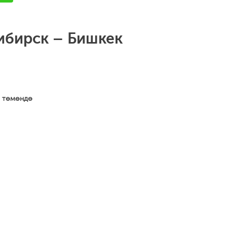
ибирск – Бишкек
а төмөндө