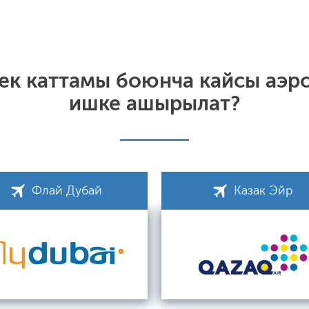
ек каттамы боюнча кайсы аэр
ишке ашырылат?
Флай Дубай
Казак Эйр