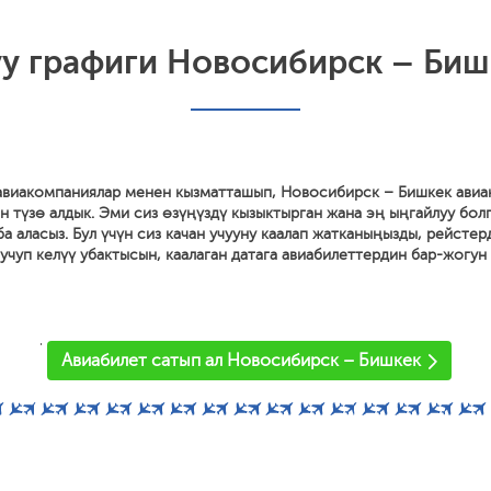
уу графиги Новосибирск – Биш
 авиакомпаниялар менен кызматташып, Новосибирск – Бишкек ави
н түзө алдык. Эми сиз өзүңүздү кызыктырган жана эң ыңгайлуу бол
ба аласыз. Бул үчүн сиз качан учууну каалап жатканыңызды, рейсте
 учуп келүү убактысын, каалаган датага авиабилеттердин бар-жогун
'
Авиабилет сатып ал Новосибирск – Бишкек