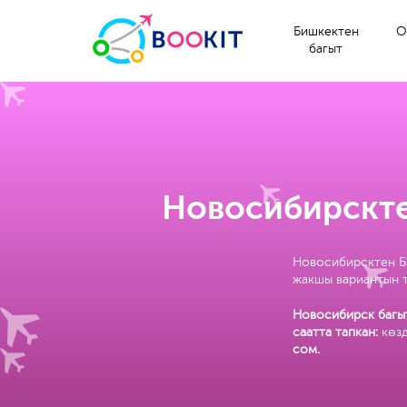
Бишкектен
О
багыт
Новосибирскте
Новосибирсктен Би
жакшы вариантын т
Новосибирск багыт
саатта тапкан:
көз
сом
.