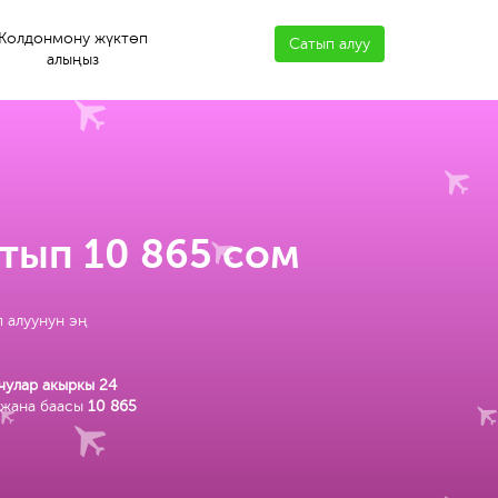
Колдонмону жүктөп
Сатып алуу
алыңыз
тып 10 865 сом
 алуунун эң
чулар акыркы 24
 жана баасы
10 865