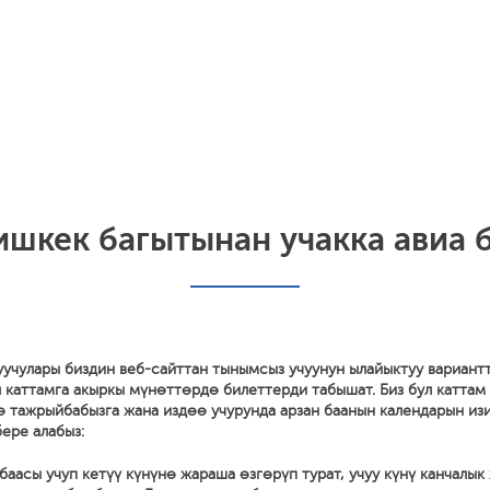
шкек багытынан учакка авиа б
уучулары биздин веб-сайттан тынымсыз учуунун ылайыктуу вариант
 каттамга акыркы мүнөттөрдө билеттерди табышат. Биз бул каттам
ө тажрыйбабызга жана издөө учурунда арзан баанын календарын из
ере алабыз:
баасы учуп кетүү күнүнө жараша өзгөрүп турат, учуу күнү канчалык