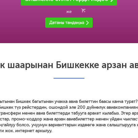
же
Датаны тандаңыз
к шаарынан Бишкекке арзан ав
тынан Бишкек багытынан учакка авиа билеттин баасы канча турат?
ишкек түз рейстердин, ошондой эле 200 дүйнөлүк авиакомпаниян
ансфери менен авиа билеттерди табууга аракет кылабыз. Эгер ар
устар, промо-коддор жана арзан авиабилеттер менен үйдөн чыкпас
ыңгайлуу болсо, учуунун варианттарын издөөгө жана салыштырууга 
и жок. интернет аркылуу.