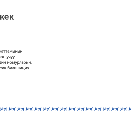
кек
акаттамынын
гон учуу
рдин номурларын,
 так билишиңиз