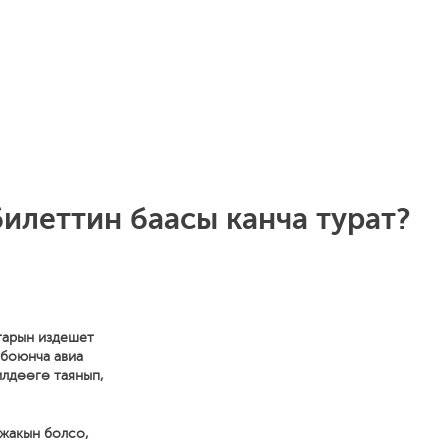
илеттин баасы канча турат?
тарын издешет
 боюнча авиа
илдөөгө таянып,
 жакын болсо,