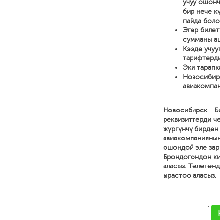
учуу ошонч
бир нече к
пайда боло
Эгер билет
сумманы аш
Кээде учуу
тарифтерди
Эки тарапк
Новосибирс
авиакомпан
Новосибирск - Б
реквизиттерди че
жүргүнчү бирден 
авиакомпаниянын
ошондой эле зар
Брондогондон ки
аласыз. Төлөгөн
ырастоо аласыз.
'