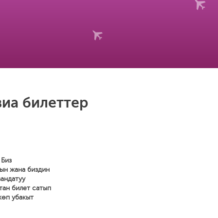
иа билеттер
 Биз
ын жана биздин
зандатуу
тан билет сатып
көп убакыт