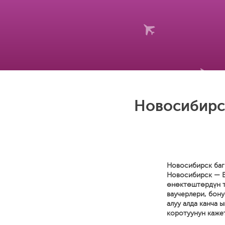
Новосибирс
Новосибирск багы
Новосибирск — Б
өнөктөштөрдүн тр
ваучерлери, бон
алуу алда канча 
коротуунун кажет