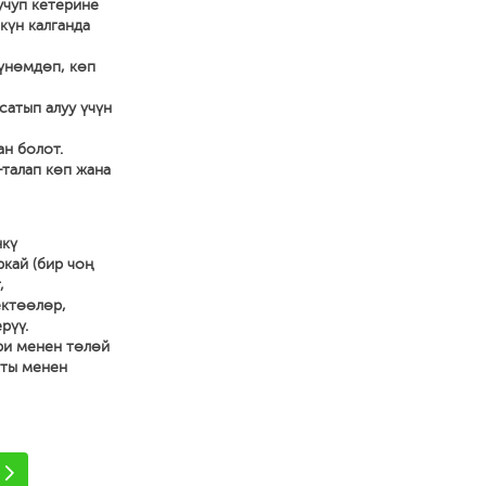
учуп кетерине
күн калганда
 үнөмдөп, көп
сатып алуу үчүн
ан болот.
-талап көп жана
нкү
ркай (бир чоң
,
ектөөлөр,
рүү.
ри менен төлөй
аты менен