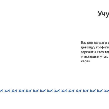
Уч
Биз көп сандагы
деталдуу графиги
вариантын тез та
учактардын учуп,
керек.