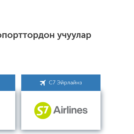
опорттордон учуулар
С7 Эйрлайнз