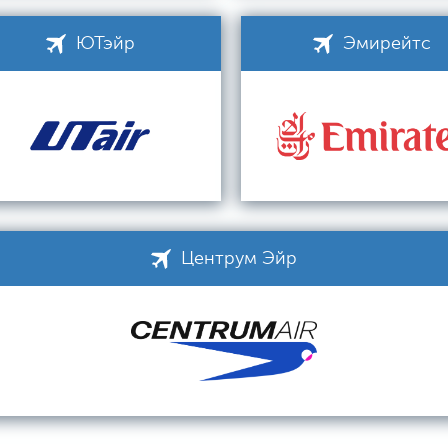
ЮТэйр
Эмирейтс
Центрум Эйр