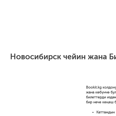
Новосибирск чейин жана Би
Bookit.kg колдон
жана көбүнчө бул
билеттерди издө
бир нече кеңеш б
Каттамдын 