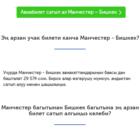
'
Авиабилет сатып ал Манчестер – Бишкек
Эң арзан учак билети канча Манчестер - Бишкек?
Учурда Манчестер - Бишкек авиакаттамдарынын баасы дан
башталат 29 574 сом. Бирок алар өзгөрүшү мүмкүн, андыктан
сатып алуу менен шашылыңыз.
Манчестер багытынан Бишкек багытына эң арзан
билет сатып алгыңыз келеби?