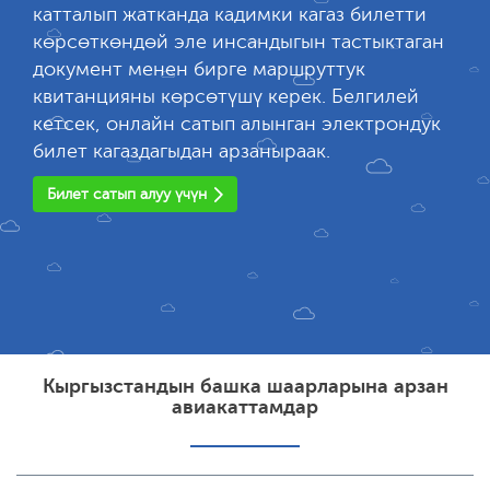
катталып жатканда кадимки кагаз билетти
көрсөткөндөй эле инсандыгын тастыктаган
документ менен бирге маршруттук
квитанцияны көрсөтүшү керек. Белгилей
кетсек, онлайн сатып алынган электрондук
билет кагаздагыдан арзаныраак.
Билет сатып алуу үчүн
Кыргызстандын башка шаарларына арзан
авиакаттамдар