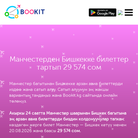
Манчестерден Бишкекке билеттер
тартып 29 574 сом
Манчестер багытынан Бишкекке арзан авиа билеттерди
издөө жана сатып алуу. Сатып алуунун эң жакшы
вариантын тандаңыз жана Bookit.kg сайтында онлайн
төлөңүз.
Акыркы 24 саатта Манчестер шаарынан Бишкек багытына
эң арзан авиа билеттерди биздин колдонуучулар тапкан:
көздөгөн жерге билет Манчестер — Бишкек кетүү менен
20.08.2026 жана баасы
29 574 сом
.