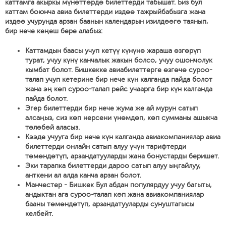
каттамга акыркы мүнөттөрдө билеттерди табышат. Биз бул
каттам боюнча авиа билеттерди издөө тажрыйбабызга жана
издөө учурунда арзан баанын календарын изилдөөгө таянып,
бир нече кеңеш бере алабыз:
Каттамдын баасы учуп кетүү күнүнө жараша өзгөрүп
турат, учуу күнү канчалык жакын болсо, учуу ошончолук
кымбат болот. Бишкекке авиабилеттерге өзгөчө суроо-
талап учуп кетерине бир нече күн калганда пайда болот
жана эң көп суроо-талап рейс учаарга бир күн калганда
пайда болот.
Эгер билеттерди бир нече жума же ай мурун сатып
алсаңыз, сиз көп нерсени үнөмдөп, көп сумманы ашыкча
төлөбөй аласыз.
Кээде учууга бир нече күн калганда авиакомпаниялар авиа
билеттерди онлайн сатып алуу үчүн тарифтерди
төмөндөтүп, арзандатууларды жана бонустарды беришет.
Эки тарапка билеттерди дароо сатып алуу ыңгайлуу,
анткени ал алда канча арзан болот.
Манчестер - Бишкек Бул абдан популярдуу учуу багыты,
андыктан ага суроо-талап көп жана авиакомпаниялар
бааны төмөндөтүп, арзандатууларды сунуштагысы
келбейт.