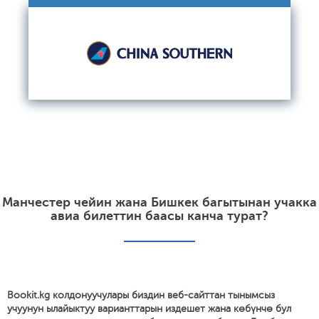
Манчестер чейин жана Бишкек багытынан учакка
авиа билеттин баасы канча турат?
Bookit.kg колдонуучулары биздин веб-сайттан тынымсыз
учуунун ылайыктуу варианттарын издешет жана көбүнчө бул