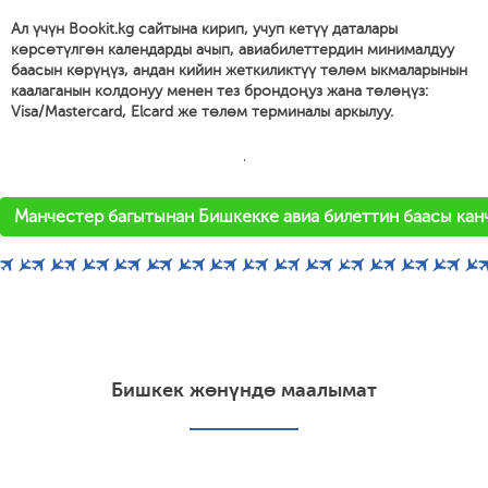
Ал үчүн Bookit.kg сайтына кирип, учуп кетүү даталары
көрсөтүлгөн календарды ачып, авиабилеттердин минималдуу
баасын көрүңүз, андан кийин жеткиликтүү төлөм ыкмаларынын
каалаганын колдонуу менен тез брондоңуз жана төлөңүз:
Visa/Mastercard, Elcard же төлөм терминалы аркылуу.
'
Манчестер багытынан Бишкекке авиа билеттин баасы канч
Бишкек жөнүндө маалымат