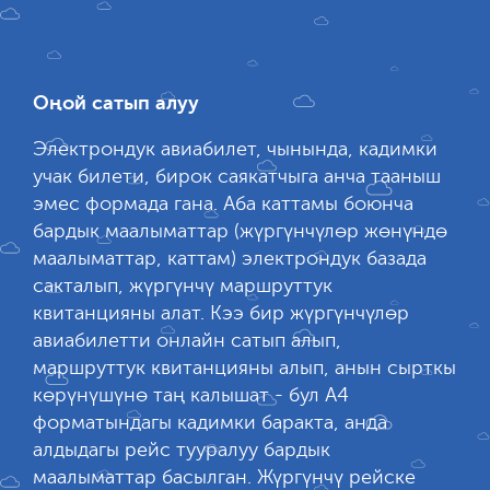
Оңой сатып алуу
Электрондук авиабилет, чынында, кадимки
учак билети, бирок саякатчыга анча тааныш
эмес формада гана. Аба каттамы боюнча
бардык маалыматтар (жүргүнчүлөр жөнүндө
маалыматтар, каттам) электрондук базада
сакталып, жүргүнчү маршруттук
квитанцияны алат. Кээ бир жүргүнчүлөр
авиабилетти онлайн сатып алып,
маршруттук квитанцияны алып, анын сырткы
көрүнүшүнө таң калышат - бул А4
форматындагы кадимки баракта, анда
алдыдагы рейс тууралуу бардык
маалыматтар басылган. Жүргүнчү рейске