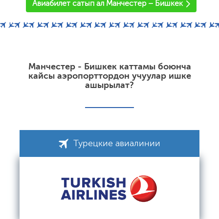
Авиабилет сатып ал Манчестер – Бишкек
Манчестер - Бишкек каттамы боюнча
кайсы аэропорттордон учуулар ишке
ашырылат?
Турецкие авиалинии