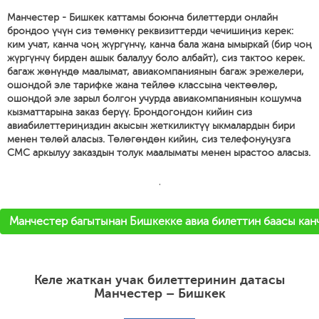
Манчестер - Бишкек каттамы боюнча билеттерди онлайн
брондоо үчүн сиз төмөнкү реквизиттерди чечишиңиз керек:
ким учат, канча чоң жүргүнчү, канча бала жана ымыркай (бир чоң
жүргүнчү бирден ашык балалуу боло албайт), сиз тактоо керек.
багаж жөнүндө маалымат, авиакомпаниянын багаж эрежелери,
ошондой эле тарифке жана тейлөө классына чектөөлөр,
ошондой эле зарыл болгон учурда авиакомпаниянын кошумча
кызматтарына заказ берүү. Брондогондон кийин сиз
авиабилеттериңиздин акысын жеткиликтүү ыкмалардын бири
менен төлөй аласыз. Төлөгөндөн кийин, сиз телефонуңузга
СМС аркылуу заказдын толук маалыматы менен ырастоо аласыз.
'
Манчестер багытынан Бишкекке авиа билеттин баасы канч
Келе жаткан учак билеттеринин датасы
Манчестер – Бишкек