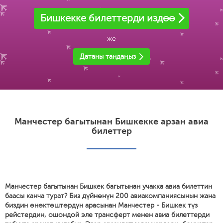
Бишкекке билеттерди издөө
же
Датаны тандаңыз
Манчестер багытынан Бишкекке арзан авиа
билеттер
Манчестер багытынан Бишкек багытынан учакка авиа билеттин
баасы канча турат? Биз дүйнөнүн 200 авиакомпаниясынын жана
биздин өнөктөштөрдүн арасынан Манчестер - Бишкек түз
рейстердин, ошондой эле трансферт менен авиа билеттерди