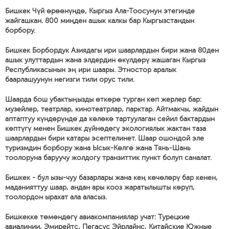
Бишкек Чүй өрөөнүндө, Кыргыз Ала-Тоосунун этегинде
жайгашкан. 800 миңден ашык калкы бар Кыргызстандын
борбору.
Бишкек Борбордук Азиядагы ири шаарлардын бири жана 80ден
ашык улуттардын жана элдердин өкүлдөрү жашаган Кыргыз
Республикасынын эң ири шаары. Этностор аралык
баарлашуунун негизги тили орус тили.
Шаарда бош убактыңызды өткөрө турган көп жерлер бар:
музейлер, театрлар, кинотеатрлар, парктар. Айтмакчы, жайдын
аптаптуу күндөрүндө да көлөкө тартуулаган сейил бактардын
көптүгү менен Бишкек дүйнөдөгү экологиялык жактан таза
шаарлардын бири катары эсептелинет. Шаар ошондой эле
туризмдин борбору жана Ысык-Көлгө жана Тянь-Шань
тоолоруна баруучу жолдогу транзиттик пункт болуп саналат.
Бишкек - бул ызы-чуу базарлары жана кең көчөлөрү бар кенен,
маданияттуу шаар, андан ары кооз жаратылышты көрүп,
тоолордон ырахат ала аласыз.
Бишкекке төмөндөгү авиакомпаниялар учат: Турецкие
авиалинии, Эмирейтс, Пегасус Эйрлайнс, Китайские Южные