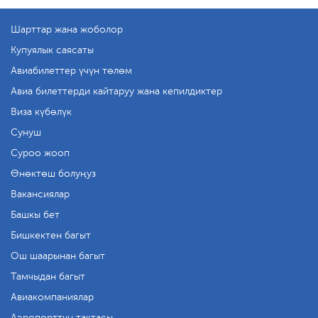
Шарттар жана жоболор
Купуялык саясаты
Авиабилеттер үчүн төлөм
Авиа билеттерди кайтаруу жана кепилдиктер
Виза күбөлүк
Сунуш
Суроо жооп
Өнөктөш болуңуз
Вакансиялар
Башкы бет
Бишкектен багыт
Ош шаарынан багыт
Тамчыдан багыт
Авиакомпаниялар
Аэропорттун тактасы