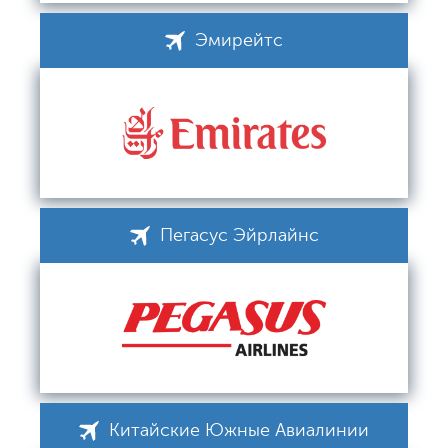
Эмирейтс
Пегасус Эйрлайнс
Китайские Южные Авиалинии