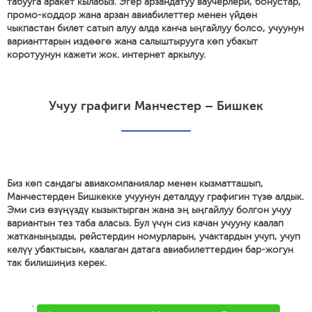
табууга аракет кылабыз. Эгер арзандатуу ваучерлери, бонустар,
промо-коддор жана арзан авиабилеттер менен үйдөн
чыкпастан билет сатып алуу алда канча ыңгайлуу болсо, учуунун
варианттарын издөөгө жана салыштырууга көп убакыт
коротуунун кажети жок. интернет аркылуу.
Учуу графиги Манчестер – Бишкек
Биз көп сандагы авиакомпаниялар менен кызматташып,
Манчестерден Бишкекке учуунун деталдуу графигин түзө алдык.
Эми сиз өзүңүздү кызыктырган жана эң ыңгайлуу болгон учуу
вариантын тез таба аласыз. Бул үчүн сиз качан учууну каалап
жатканыңызды, рейстердин номурларын, учактардын учуп, учуп
келүү убактысын, каалаган датага авиабилеттердин бар-жогун
так билишиңиз керек.
'