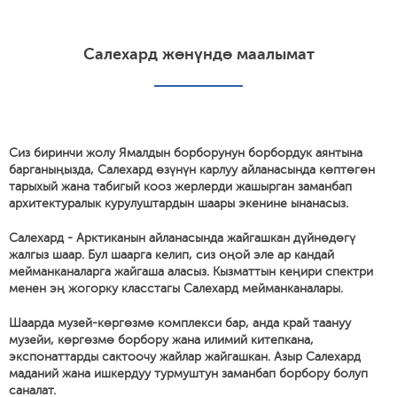
Салехард жөнүндө маалымат
Сиз биринчи жолу Ямалдын борборунун борбордук аянтына
барганыңызда, Салехард өзүнүн карлуу айланасында көптөгөн
тарыхый жана табигый кооз жерлерди жашырган заманбап
архитектуралык курулуштардын шаары экенине ынанасыз.
Салехард - Арктиканын айланасында жайгашкан дүйнөдөгү
жалгыз шаар. Бул шаарга келип, сиз оңой эле ар кандай
мейманканаларга жайгаша аласыз. Кызматтын кеңири спектри
менен эң жогорку класстагы Салехард мейманканалары.
Шаарда музей-көргөзмө комплекси бар, анда край таануу
музейи, көргөзмө борбору жана илимий китепкана,
экспонаттарды сактоочу жайлар жайгашкан. Азыр Салехард
маданий жана ишкердуу турмуштун заманбап борбору болуп
саналат.