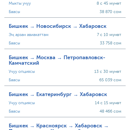
Мыкты учуу
8 с 45 мүнөт
Баасы
38 870 сом
Бишкек → Новосибирск → Хабаровск
Эң арзан авиакаттам
7 с 10 мүнөт
Баасы
33 758 сом
Бишкек → Москва → Петропавловск-
Камчатский
Учуу опциясы
13 с 30 мүнөт
Баасы
65 039 сом
Бишкек → Екатеринбург → Хабаровск
Учуу опциясы
14 с 15 мүнөт
Баасы
48 466 сом
Бишкек → Красноярск → Хабаровск →