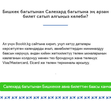
Бишкек багытынан Салехард багытына эң арзан
билет сатып алгыңыз келеби?
Ал үчүн Bookit.kg сайтына кирип, учуп кетүү даталары
көрсөтүлгөн календарды ачып, авиабилеттердин минималдуу
баасын көрүңүз, андан кийин жеткиликтүү төлөм ыкмаларынын
каалаганын колдонуу менен тез брондоңуз жана төлөңүз:
Visa/Mastercard, Elcard же төлөм терминалы аркылуу.
'
Салехард багытынан Бишкекке авиа билеттин баасы канча