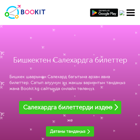
Бишкектен Салехардга билеттер
Бишкек шаарынан Салехард багытына арзан авиа
билеттер. Сатып алуунун эң жакшы вариантын тандаңыз
жана Bookit.kg сайтында онлайн төлөңүз.
Салехардга билеттерди издөө
же
Датаны тандаңыз