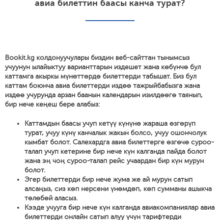
авиа билеттин баасы канча турат?
Bookit.kg колдонуучулары биздин веб-сайттан тынымсыз
учуунун ылайыктуу варианттарын издешет жана көбүнчө бул
каттамга акыркы мүнөттөрдө билеттерди табышат. Биз бул
каттам боюнча авиа билеттерди издөө тажрыйбабызга жана
издөө учурунда арзан баанын календарын изилдөөгө таянып,
бир нече кеңеш бере алабыз:
Каттамдын баасы учуп кетүү күнүнө жараша өзгөрүп
турат, учуу күнү канчалык жакын болсо, учуу ошончолук
кымбат болот. Салехардга авиа билеттерге өзгөчө суроо-
талап учуп кетерине бир нече күн калганда пайда болот
жана эң чоң суроо-талап рейс учаардан бир күн мурун
болот.
Эгер билеттерди бир нече жума же ай мурун сатып
алсаңыз, сиз көп нерсени үнөмдөп, көп сумманы ашыкча
төлөбөй аласыз.
Кээде учууга бир нече күн калганда авиакомпаниялар авиа
билеттерди онлайн сатып алуу үчүн тарифтерди