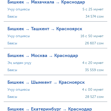
Бишкек → Махачкала → Краснодар
Учуу опциясы
5 с 25 мүнөт
Баасы
34 574 сом
Бишкек → Ташкент → Красноярск
Учуу опциясы
16 с 50 мүнөт
Баасы
26 607 сом
Бишкек → Москва → Краснодар
Эң ылдам учуу
4 с 20 мүнөт
Баасы
35 559 сом
Бишкек → Шымкент → Красноярск
Учуу опциясы
4 с 00 мүнөт
Баасы
28 527 сом
Бишкек → Екатеринбург → Краснодар