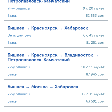
Петропавловск-Камчатский
Учуу опциясы
9 с 20 мүнөт
Баасы
82 553 сом
Бишкек → Красноярск → Хабаровск
Эң ылдам учуу
6 с 45 мүнөт
Баасы
51 251 сом
Бишкек → Красноярск → Владивосток →
Петропавловск-Камчатский
Учуу опциясы
10 с 55 мүнөт
Баасы
87 946 сом
Бишкек → Москва → Хабаровск
Учуу опциясы
12 с 15 мүнөт
Баасы
63 591 сом