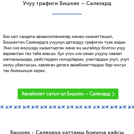
Учуу графиги Бишкек – Салехард
Биз көп сандагы авиакомпаниялар менен кызматташып,
Бишкектен Салехардга учуунун деталдуу графигин түзө алдык.
Эми сиз өзүңүздү кызыктырган жана эң ыңгайлуу болгон учуу
вариантын тез таба аласыз. Бул үчүн сиз качан учууну каалап
жатканыңызды, рейстердин номурларын, учактардын учуп, учуп
келүү убактысын, каалаган датага авиабилеттердин бар-жогун
так билишиңиз керек.
'
Авиабилет сатып ал Бишкек – Салехард
Бишкек - Салехард каттамы боюнча кайсы