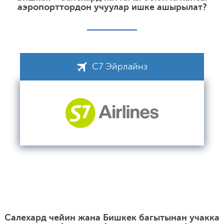
аэропорттордон учуулар ишке ашырылат?
С7 Эйрлайнз
Салехард чейин жана Бишкек багытынан учакка