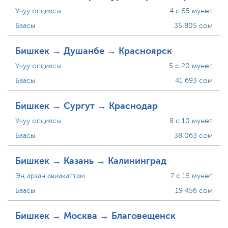
Учуу опциясы
4 с 55 мүнөт
Баасы
35 805 сом
Бишкек → Душанбе → Красноярск
Учуу опциясы
5 с 20 мүнөт
Баасы
41 693 сом
Бишкек → Сургут → Краснодар
Учуу опциясы
8 с 10 мүнөт
Баасы
38 063 сом
Бишкек → Казань → Калининград
Эң арзан авиакаттам
7 с 15 мүнөт
Баасы
19 456 сом
Бишкек → Москва → Благовещенск