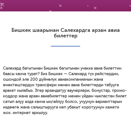
Бишкек шаарынан Салехардга арзан авиа
билеттер
Салехард багытынан Бишкек багытынан учакка авиа билеттин
баасы канча турат? Биз Бишкек — Салехард түз рейстердин,
ошондой эле 200 дүйнөлүк авиакомпаниянын жана
өнөктөштөрдүн трансфери менен авиа билеттерди табууга
аракет кылабыз. Эгер арзандатуу ваучерлери, бонустар, промо-
коддор жана арзан авиабилеттер менен үйдөн чыкпастан билет
сатып алуу алда канча ыңгайлуу болсо, учуунун варианттарын
издөөгө жана салыштырууга көп убакыт коротуунун кажети
жок. интернет аркылуу.