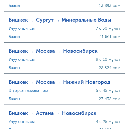
Баасы
13 893 сом
Бишкек → Сургут → Минеральные Воды
Учуу опциясы
7 с 50 мүнөт
Баасы
41 661 сом
Бишкек → Москва → Новосибирск
Учуу опциясы
9 с 10 мүнөт
Баасы
28 524 сом
Бишкек → Москва → Нижний Новгород
Эң арзан авиакаттам
5 с 45 мүнөт
Баасы
23 432 сом
Бишкек → Астана → Новосибирск
Учуу опциясы
4 с 25 мүнөт