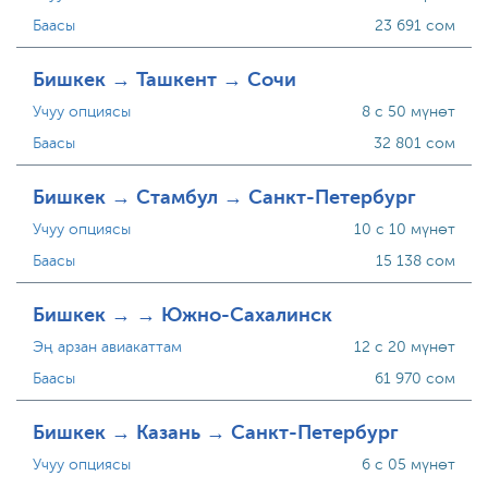
Баасы
23 691 сом
Бишкек → Ташкент → Сочи
Учуу опциясы
8 с 50 мүнөт
Баасы
32 801 сом
Бишкек → Стамбул → Санкт-Петербург
Учуу опциясы
10 с 10 мүнөт
Баасы
15 138 сом
Бишкек → → Южно-Сахалинск
Эң арзан авиакаттам
12 с 20 мүнөт
Баасы
61 970 сом
Бишкек → Казань → Санкт-Петербург
Учуу опциясы
6 с 05 мүнөт