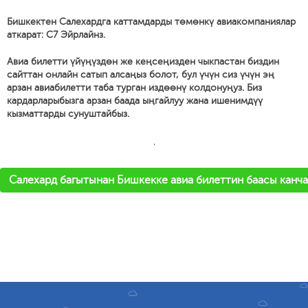
Бишкектен Салехардга каттамдарды төмөнкү авиакомпаниялар
аткарат: С7 Эйрлайнз.
Авиа билетти үйүңүздөн же кеңсеңизден чыкпастан биздин
сайттан онлайн сатып алсаңыз болот, бул үчүн сиз үчүн эң
арзан авиабилетти таба турган издөөнү колдонуңуз. Биз
кардарларыбызга арзан баада ыңгайлуу жана ишенимдүү
кызматтарды сунуштайбыз.
'
Салехард багытынан Бишкекке авиа билеттин баасы канча