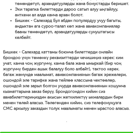
төмөндөтүп, арзандатууларды жана бонустарды беришет.
Эки тарапка билеттерди дароо сатып алуу ыңгайлуу,
анткени ал алда канча арзан болот.
Бишкек - Салехард Бул абдан популярдуу учуу багыты,
андыктан ага суроо-талап көп жана авиакомпаниялар
бааны төмөндөтүп, арзандатууларды сунуштагысы
келбейт.
Бишкек - Салехард каттамы боюнча билеттерди онлайн
брондоо үчүн төмөнкү реквизиттерди чечишиңиз керек: ким
учат, канча чоң жүргүнчү, канча бала жана ымыркай (бир чоң
жүргүнчү бирден ашык балалуу боло албайт), тактоо керек.
багаж жөнүндө маалымат, авиакомпаниянын багаж эрежелери,
ошондой эле тарифке жана тейлөө классына чектөөлөр,
ошондой эле зарыл болгон учурда авиакомпаниянын кошумча
кызматтарына заказ берүү. Брондогондон кийин сиз
авиабилеттериңиздин акысын жеткиликтүү ыкмалардын бири
менен төлөй аласыз. Төлөгөндөн кийин, сиз телефонуңузга
СМС аркылуу заказдын толук маалыматы менен ырастоо аласыз.
'