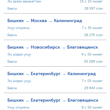
Эң арзан авиакаттам
15 с 10 мүнөт
Баасы
28 597 сом
Бишкек → Москва → Калининград
Учуу опциясы
7 с 35 мүнөт
Баасы
26 270 сом
Бишкек → Новосибирск → Благовещенск
Эң ылдам учуу
6 с 50 мүнөт
Баасы
30 289 сом
Бишкек → Екатеринбург → Калининград
Эң ылдам учуу
7 с 05 мүнөт
Баасы
29 644 сом
Бишкек → Екатеринбург → Благовещенск
Учуу опциясы
8 с 50 мүнөт