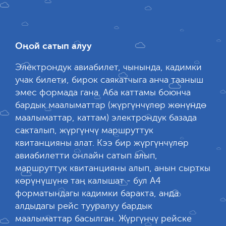
Оңой сатып алуу
Электрондук авиабилет, чынында, кадимки
учак билети, бирок саякатчыга анча тааныш
эмес формада гана. Аба каттамы боюнча
бардык маалыматтар (жүргүнчүлөр жөнүндө
маалыматтар, каттам) электрондук базада
сакталып, жүргүнчү маршруттук
квитанцияны алат. Кээ бир жүргүнчүлөр
авиабилетти онлайн сатып алып,
маршруттук квитанцияны алып, анын сырткы
көрүнүшүнө таң калышат - бул А4
форматындагы кадимки баракта, анда
алдыдагы рейс тууралуу бардык
маалыматтар басылган. Жүргүнчү рейске