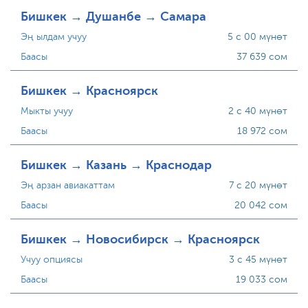
Бишкек → Душанбе → Самара
Эң ылдам учуу
5 с 00 мүнөт
Баасы
37 639 сом
Бишкек → Красноярск
Мыкты учуу
2 с 40 мүнөт
Баасы
18 972 сом
Бишкек → Казань → Краснодар
Эң арзан авиакаттам
7 с 20 мүнөт
Баасы
20 042 сом
Бишкек → Новосибирск → Красноярск
Учуу опциясы
3 с 45 мүнөт
Баасы
19 033 сом