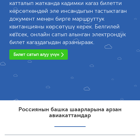
катталып жатканда кадимки кагаз билетти
көрсөткөндөй эле инсандыгын тастыктаган
документ менен бирге маршруттук
квитанцияны көрсөтүшү керек. Белгилей
кетсек, онлайн сатып алынган электрондук
билет кагаздагыдан арзаныраак.
Билет сатып алуу үчүн
Россиянын башка шаарларына арзан
авиакаттамдар