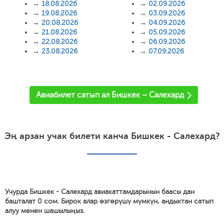
→
18.08.2026
→
02.09.2026
→
19.08.2026
→
03.09.2026
→
20.08.2026
→
04.09.2026
→
21.08.2026
→
05.09.2026
→
22.08.2026
→
06.09.2026
→
23.08.2026
→
07.09.2026
'
Авиабилет сатып ал Бишкек – Салехард
Эң арзан учак билети канча Бишкек - Салехард?
Учурда Бишкек - Салехард авиакаттамдарынын баасы дан
башталат 0 сом. Бирок алар өзгөрүшү мүмкүн, андыктан сатып
алуу менен шашылыңыз.