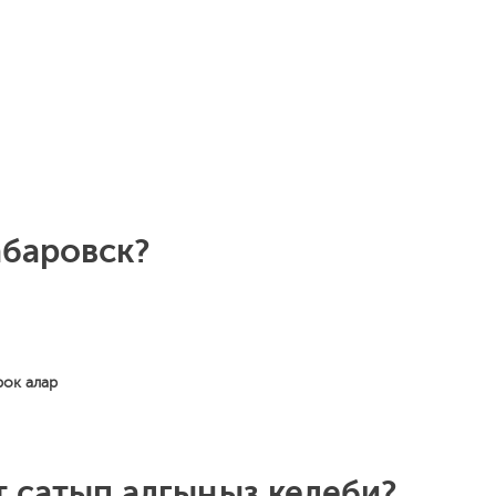
абаровск?
рок алар
т сатып алгыңыз келеби?