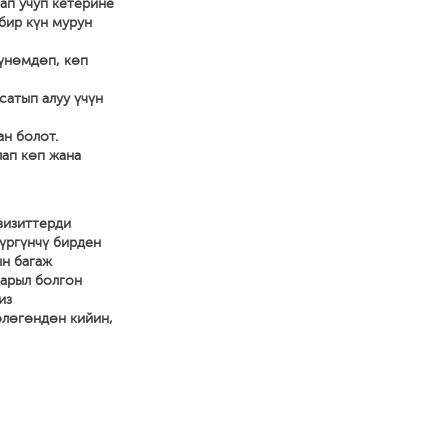
ап учуп кетерине
 бир күн мурун
 үнөмдөп, көп
сатып алуу үчүн
ан болот.
лап көп жана
визиттерди
жүргүнчү бирден
ын багаж
зарыл болгон
из
өлөгөндөн кийин,