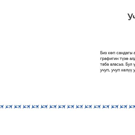
У
Биз көп сандагы
графигин түзө ал
таба аласыз. Бул
учуп, учуп келүү