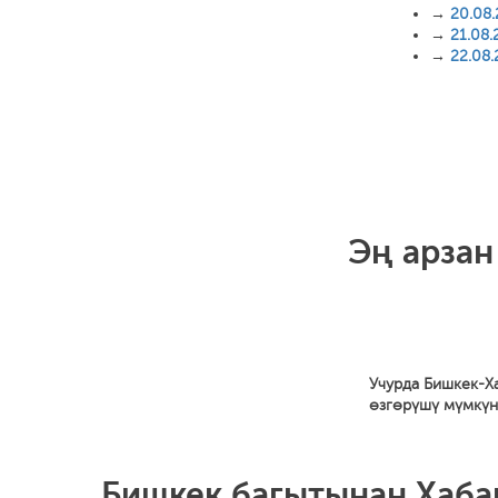
→
20.08
→
21.08.
→
22.08
Эң арзан
Учурда Бишкек-Ха
өзгөрүшү мүмкүн
Бишкек багытынан Хабар