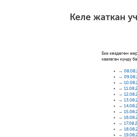
Келе жаткан у
Биз көздөгөн же
каалаган күндү б
→
08.08
→
09.08
→
10.08
→
11.08.
→
12.08.
→
13.08.
→
14.08.
→
15.08.
→
16.08.
→
17.08.
→
18.08.
→
19.08.