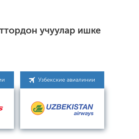
ттордон учуулар ишке
ии
Узбекские авиалинии