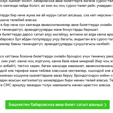
олук кымбат болот. Хабаровскка авиа билеттерге өзгөчө суроо-тал
үн калганда пайда болот, ал эми эң чоң суроо-талап рейс учаардан
терди бир нече жума же ай мурун сатып алсаңыз, сиз көп нерсени
ыкча төлөбөй аласыз.
га бир нече күн калганда авиакомпаниялар авиа билеттерди онлайн 
 төмөндөтүп, арзандатууларды жана бонустарды беришет.
а билеттерди дароо сатып алуу ыңгайлуу, анткени ал алда канча арз
абаровск Бул абдан популярдуу учуу багыты, андыктан ага суроо-та
иялар бааны төмөндөтүп, арзандатууларды сунуштагысы келбейт.
вск каттамы боюнча билеттерди онлайн брондоо үчүн төмөнкү рек
 ким учат, канча чоң жүргүнчү, канча бала жана ымыркай (бир чоң 
о албайт), тактоо керек. багаж жөнүндө маалымат, авиакомпаниян
дой эле тарифке жана тейлөө классына чектөөлөр, ошондой эле 
аниянын кошумча кызматтарына заказ берүү. Брондогондон кийин с
здин акысын жеткиликтүү ыкмалардын бири менен төлөй аласыз. Т
га СМС аркылуу заказдын толук маалыматы менен ырастоо аласыз.
'
Бишкектен Хабаровскка авиа билет сатып алыңыз