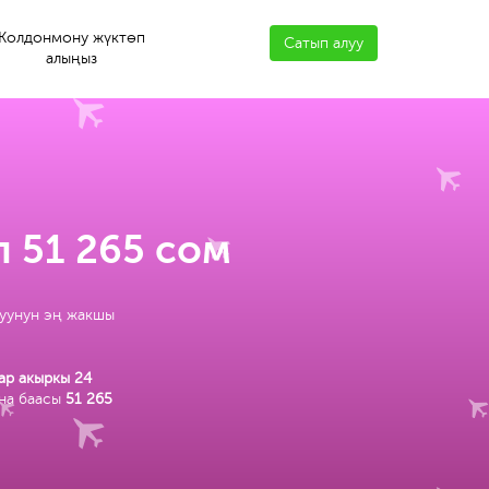
Колдонмону жүктөп
Сатып алуу
алыңыз
 51 265 сом
луунун эң жакшы
ар акыркы 24
ана баасы
51 265