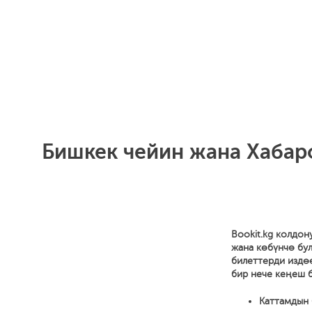
Бишкек чейин жана Хабаро
Bookit.kg колдон
жана көбүнчө бул
билеттерди издө
бир нече кеңеш б
Каттамдын 