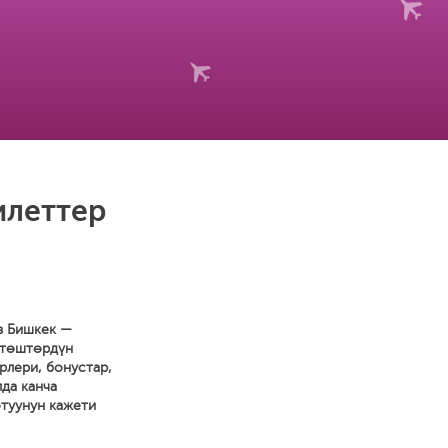
илеттер
из Бишкек —
ктөштөрдүн
рлери, бонустар,
да канча
отуунун кажети