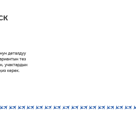
ск
нун деталдуу
вариантын тез
н, учактардын
ңиз керек.