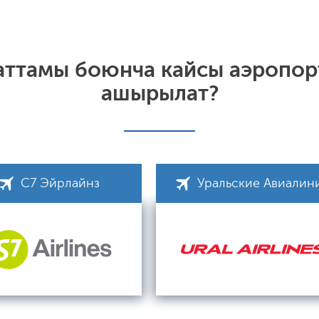
каттамы боюнча кайсы аэропор
ашырылат?
С7 Эйрлайнз
Уральские Авиалин