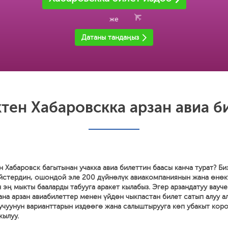
же
Датаны тандаңыз
тен Хабаровскка арзан авиа б
 Хабаровск багытынан учакка авиа билеттин баасы канча турат? Б
ейстердин, ошондой эле 200 дүйнөлүк авиакомпаниянын жана өнө
эң мыкты бааларды табууга аракет кылабыз. Эгер арзандатуу вауче
а арзан авиабилеттер менен үйдөн чыкпастан билет сатып алуу ал
 учуунун варианттарын издөөгө жана салыштырууга көп убакыт кор
кылуу.