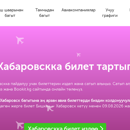
ш шаарынан
Тамчыдан
Авиакомпаниялар
Учуу
багыт
багыт
графиги
Хабаровскка билет тартып
скка пайдалуу учак билеттерин издеп жана сатып алыңыз. Сатып а
з жана Bookit.kg сайтында онлайн төлөңүз.
Хабаровск багытына эң арзан авиа билеттерди биздин колдонуучул
дөгөн жерге билет Бишкек — Хабаровск кетүү менен 09.08.2026 ж
Хабаровскка билет издөө