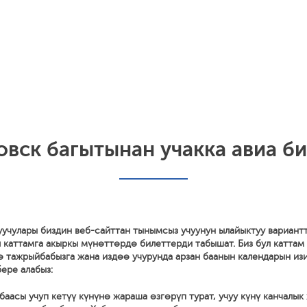
вск багытынан учакка авиа би
уучулары биздин веб-сайттан тынымсыз учуунун ылайыктуу вариант
 каттамга акыркы мүнөттөрдө билеттерди табышат. Биз бул каттам
ө тажрыйбабызга жана издөө учурунда арзан баанын календарын из
ере алабыз:
баасы учуп кетүү күнүнө жараша өзгөрүп турат, учуу күнү канчалык