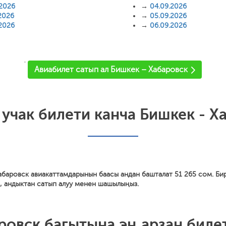
.2026
→
04.09.2026
2026
→
05.09.2026
.2026
→
06.09.2026
'
Авиабилет сатып ал Бишкек – Хабаровск
 учак билети канча Бишкек - Х
баровск авиакаттамдарынын баасы андан башталат 51 265 сом. Би
, андыктан сатып алуу менен шашылыңыз.
овск багытына эң арзан биле