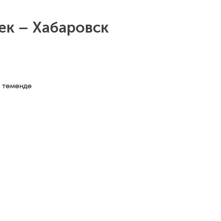
ек – Хабаровск
а төмөндө