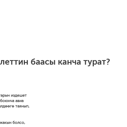
леттин баасы канча турат?
тарын издешет
 боюнча авиа
илдөөгө таянып,
 жакын болсо,