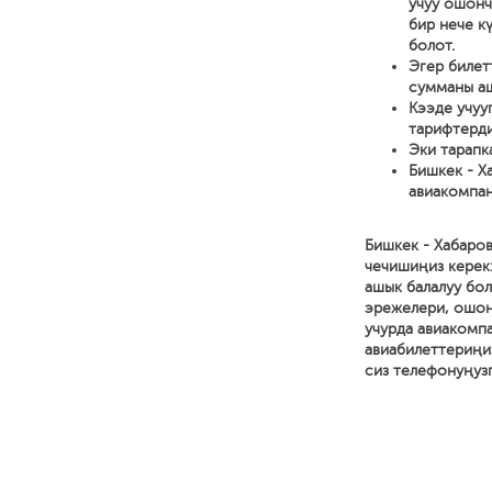
учуу ошонч
бир нече к
болот.
Эгер билет
сумманы аш
Кээде учуу
тарифтерди
Эки тарапк
Бишкек - Х
авиакомпан
Бишкек - Хабаро
чечишиңиз керек:
ашык балалуу бол
эрежелери, ошон
учурда авиакомп
авиабилеттериңи
сиз телефонуңуз