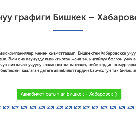
чуу графиги Бишкек – Хабаров
 авиакомпаниялар менен кызматташып, Бишкектен Хабаровскка учуу
дык. Эми сиз өзүңүздү кызыктырган жана эң ыңгайлуу болгон учуу 
 үчүн сиз качан учууну каалап жатканыңызды, рейстердин номурлары
 убактысын, каалаган датага авиабилеттердин бар-жогун так билиши
'
Авиабилет сатып ал Бишкек – Хабаровск