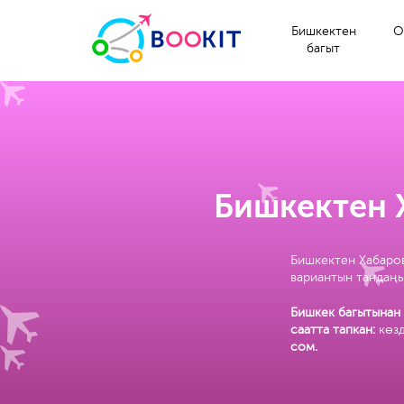
Бишкектен
О
багыт
Бишкектен 
Бишкектен Хабаров
вариантын тандаңы
Бишкек багытынан 
саатта тапкан:
көз
сом
.