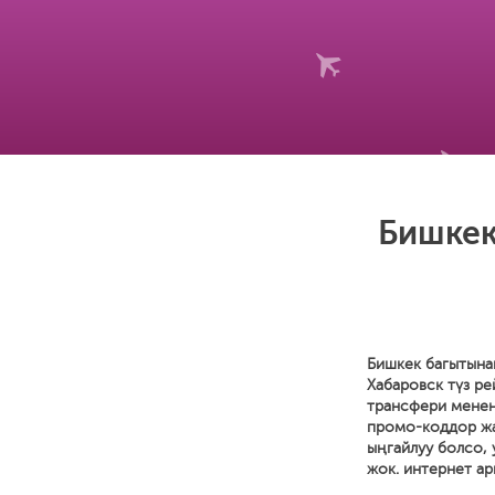
Бишкек
Бишкек багытынан
Хабаровск түз р
трансфери менен 
промо-коддор жан
ыңгайлуу болсо,
жок. интернет ар