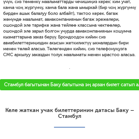
үчүн, сиз төмөнкү маалыматтарды чечишиңиз керек: ким учат,
канча чоң жүргүнчү, канча бала жана ымыркай (бир чоң жүргүнчү
бирден ашык балалуу боло албайт), тактоо керек. багаж
жөнүндө маалымат, авиакомпаниянын багаж эрежелери,
ошондой эле тарифке жана тейлөө классына чектөөлөр,
ошондой эле зарыл болгон учурда авиакомпаниянын кошумча
кызматтарына заказ берүү. Брондоодон кийин сиз
авиабилеттериңиздин акысын жеткиликтүү ыкмалардын бири
менен төлөй аласыз. Төлөгөндөн кийин, сиз телефонуңузга
СМС аркылуу заказдын толук маалыматы менен ырастоо аласыз.
'
Стамбул багытынан Баку багытына эң арзан билет сатып 
Келе жаткан учак билеттеринин датасы Баку –
Стамбул