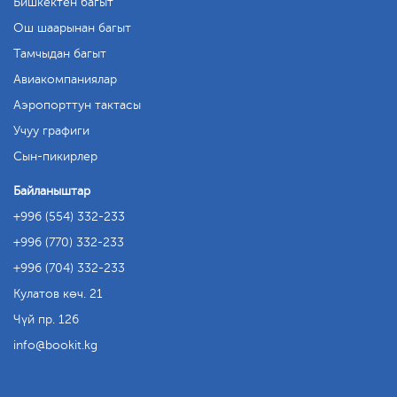
Бишкектен багыт
Ош шаарынан багыт
Тамчыдан багыт
Авиакомпаниялар
Аэропорттун тактасы
Учуу графиги
Сын-пикирлер
Байланыштар
+996 (554) 332-233
+996 (770) 332-233
+996 (704) 332-233
Кулатов көч. 21
Чүй пр. 126
info
bookit.kg