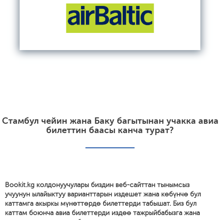
Стамбул чейин жана Баку багытынан учакка авиа
билеттин баасы канча турат?
Bookit.kg колдонуучулары биздин веб-сайттан тынымсыз
учуунун ылайыктуу варианттарын издешет жана көбүнчө бул
каттамга акыркы мүнөттөрдө билеттерди табышат. Биз бул
каттам боюнча авиа билеттерди издөө тажрыйбабызга жана