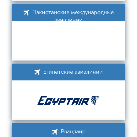
Пакистанские международные
авиалинии
Египетские авиалинии
Рвандаир