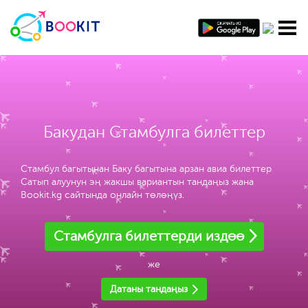
Бакудан Стамбулга билеттер
Стамбул багытынан Баку багытына арзан авиа билеттер
Сатып алуунун эң жакшы вариантын тандаңыз жана
Bookit.kg сайтында онлайн төлөңүз.
Стамбулга билеттерди издөө
же
Датаны тандаңыз