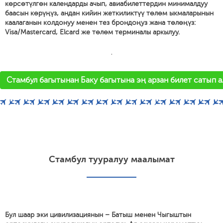
көрсөтүлгөн календарды ачып, авиабилеттердин минималдуу
баасын көрүңүз, андан кийин жеткиликтүү төлөм ыкмаларынын
каалаганын колдонуу менен тез брондоңуз жана төлөңүз:
Visa/Mastercard, Elcard же төлөм терминалы аркылуу.
'
Стамбул багытынан Баку багытына эң арзан билет сатып 
Стамбул тууралуу маалымат
Бул шаар эки цивилизациянын – Батыш менен Чыгыштын