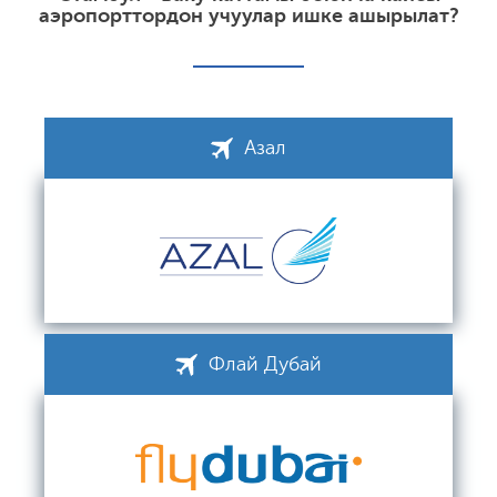
аэропорттордон учуулар ишке ашырылат?
Азал
Флай Дубай