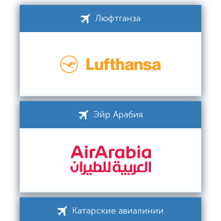
Люфтганза
Эйр Арабия
Катарские авиалинии