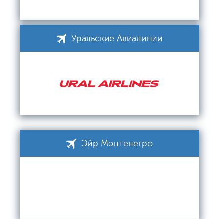
Уральские Авиалинии
Эйр Монтенегро