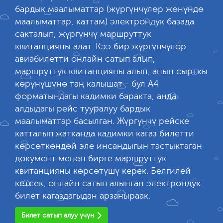
бардык маалыматтар (жүргүнчүлөр жөнүндө
маалыматтар, каттам) электрондук базада
сакталып, жүргүнчү маршруттук
квитанцияны алат. Кээ бир жүргүнчүлөр
авиабилетти онлайн сатып алып,
маршруттук квитанцияны алып, анын сырткы
көрүнүшүнө таң калышат - бул А4
форматындагы кадимки баракта, анда
алдыдагы рейс тууралуу бардык
маалыматтар басылган. Жүргүнчү рейске
катталып жатканда кадимки кагаз билетти
көрсөткөндөй эле инсандыгын тастыктаган
документ менен бирге маршруттук
квитанцияны көрсөтүшү керек. Белгилей
кетсек, онлайн сатып алынган электрондук
билет кагаздагыдан арзаныраак.
Билет сатып алуу үчүн