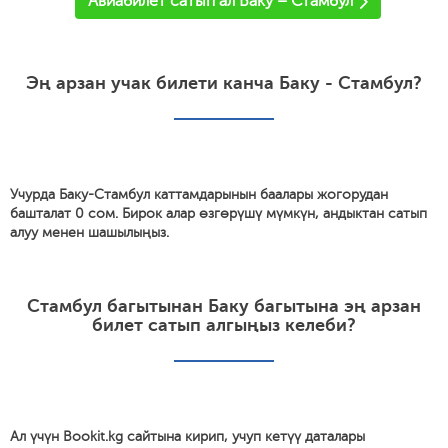
Авиабилет сатып ал Баку – Стамбул
Эң арзан учак билети канча Баку - Стамбул?
Учурда Баку-Стамбул каттамдарынын баалары жогорудан
башталат 0 сом. Бирок алар өзгөрүшү мүмкүн, андыктан сатып
алуу менен шашылыңыз.
Стамбул багытынан Баку багытына эң арзан
билет сатып алгыңыз келеби?
Ал үчүн Bookit.kg сайтына кирип, учуп кетүү даталары