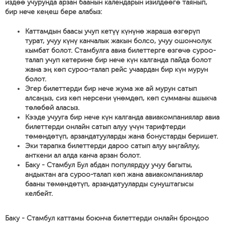
издөө учурунда арзан баанын календарын изилдөөгө таянып,
бир нече кеңеш бере алабыз:
Каттамдын баасы учуп кетүү күнүнө жараша өзгөрүп
турат, учуу күнү канчалык жакын болсо, учуу ошончолук
кымбат болот. Стамбулга авиа билеттерге өзгөчө суроо-
талап учуп кетерине бир нече күн калганда пайда болот
жана эң көп суроо-талап рейс учаардан бир күн мурун
болот.
Эгер билеттерди бир нече жума же ай мурун сатып
алсаңыз, сиз көп нерсени үнөмдөп, көп сумманы ашыкча
төлөбөй аласыз.
Кээде учууга бир нече күн калганда авиакомпаниялар авиа
билеттерди онлайн сатып алуу үчүн тарифтерди
төмөндөтүп, арзандатууларды жана бонустарды беришет.
Эки тарапка билеттерди дароо сатып алуу ыңгайлуу,
анткени ал алда канча арзан болот.
Баку - Стамбул Бул абдан популярдуу учуу багыты,
андыктан ага суроо-талап көп жана авиакомпаниялар
бааны төмөндөтүп, арзандатууларды сунуштагысы
келбейт.
Баку - Стамбул каттамы боюнча билеттерди онлайн брондоо