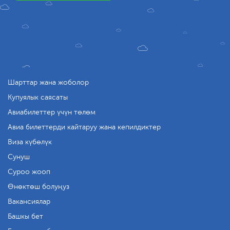
Шарттар жана жоболор
Купуялык саясаты
Авиабилеттер үчүн төлөм
Авиа билеттерди кайтаруу жана кепилдиктер
Виза күбөлүк
Сунуш
Суроо жооп
Өнөктөш болуңуз
Вакансиялар
Башкы бет