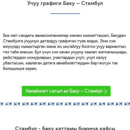
Учуу графиги Баку – Стамбул
Биз көп сандагы авиакомпаниялар менен кызматташып, Бакудан
Стамбулга учуунун деталдуу графигин түзө алдык. Эми сиз
өзүңүздү кызыктырган жана эң ыңгайлуу болгон учуу вариантын
тез таба аласыз. Бул үчүн сиз качан учууну каалап жатканыңызды,
рейстердин номурларын, учактардын учуп, учуп келүү
убактысын, каалаган датага авиабилеттердин бар-жогун так
билишиңиз керек.
'
Авиабилет сатып ал Баку – Стамбул
Стамбул - Баку каттамы боюнча кайсы