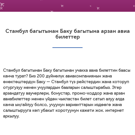
Стамбул багытынан Баку багытына арзан авиа
билеттер
Стамбул багытынан Баку багытынан учакка авиа билеттин баасы
канча турат? Биз 200 дүйнөлүк авиакомпаниянын жана
өнөктөштөрдүн Баку — Стамбул түз рейстердин жана которуп
отургузуу менен учуулардын бааларын салыштырабыз. Эгер
арзандатуу ваучерлери, бонустар, промо-коддор жана арзан
авиабилеттер менен үйдөн чыкпастан билет сатып алуу алда
канча ыңгайлуу болсо, учуунун варианттарын издөөгө жана
салыштырууга көп убакыт коротуунун кажети жок. интернет
аркылуу.