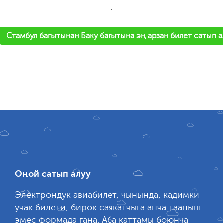
'
Стамбул багытынан Баку багытына эң арзан билет сатып 
Оңой сатып алуу
Электрондук авиабилет, чынында, кадимки
учак билети, бирок саякатчыга анча тааныш
эмес формада гана. Аба каттамы боюнча