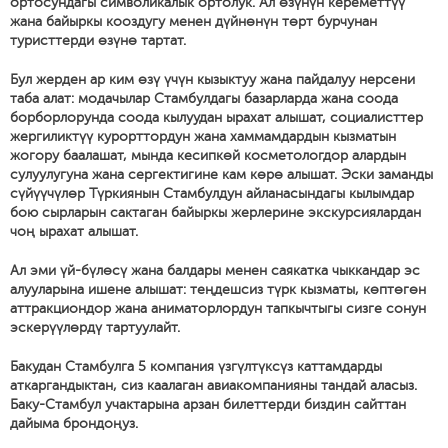
ортосундагы символикалык ортолук. Ал өзүнүн кереметтүү
жана байыркы кооздугу менен дүйнөнүн төрт бурчунан
туристтерди өзүнө тартат.
Бул жерден ар ким өзү үчүн кызыктуу жана пайдалуу нерсени
таба алат: модачылар Стамбулдагы базарларда жана соода
борборлорунда соода кылуудан ырахат алышат, социалисттер
жергиликтүү курорттордун жана хаммамдардын кызматын
жогору баалашат, мында кесипкөй косметологдор алардын
сулуулугуна жана сергектигине кам көрө алышат. Эски заманды
сүйүүчүлөр Түркиянын Стамбулдун айланасындагы кылымдар
бою сырларын сактаган байыркы жерлерине экскурсиялардан
чоң ырахат алышат.
Ал эми үй-бүлөсү жана балдары менен саякатка чыккандар эс
алууларына ишене алышат: теңдешсиз түрк кызматы, көптөгөн
аттракциондор жана аниматорлордун тапкычтыгы сизге сонун
эскерүүлөрдү тартуулайт.
Бакудан Стамбулга 5 компания үзгүлтүксүз каттамдарды
аткаргандыктан, сиз каалаган авиакомпанияны тандай аласыз.
Баку-Стамбул учактарына арзан билеттерди биздин сайттан
дайыма брондоңуз.