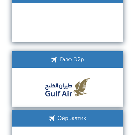
Галф Эйр
ЭйрБалтик