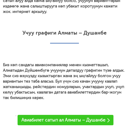
сатып алуу алда канча ыңгайлуу болсо, учуунун варианттарын
издөөгө жана салыштырууга көп убакыт коротуунун кажети
жок. интернет аркылуу.
Учуу графиги Алматы – Душанбе
Биз көп сандагы авиакомпаниялар менен кызматташып,
Алматыдан Дүйшөмбүгө учуунун деталдуу графигин түзө алдык.
Эми сиз өзүңүздү кызыктырган жана эң ыңгайлуу болгон учуу
вариантын тез таба аласыз. Бул үчүн сиз качан учууну каалап
жатканыңызды, рейстердин номурларын, учактардын учуп, учуп
келүү убактысын, каалаган датага авиабилеттердин бар-жогун
так билишиңиз керек.
'
Авиабилет сатып ал Алматы – Душанбе