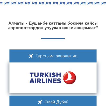
Алматы - Душанбе каттамы боюнча кайсы
аэропорттордон учуулар ишке ашырылат?
Турецкие авиалинии
Флай Дубай