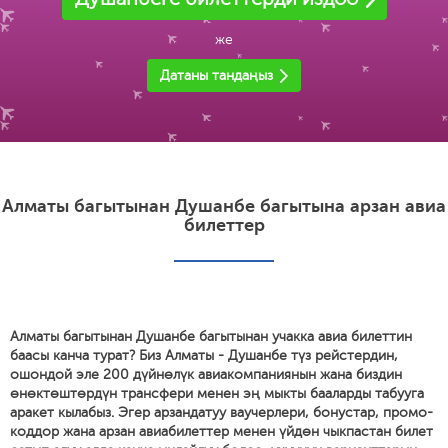
же
Датаны тандаңыз
Алматы багытынан Душанбе багытына арзан авиа
билеттер
Алматы багытынан Душанбе багытынан учакка авиа билеттин
баасы канча турат? Биз Алматы - Душанбе түз рейстердин,
ошондой эле 200 дүйнөлүк авиакомпаниянын жана биздин
өнөктөштөрдүн трансфери менен эң мыкты бааларды табууга
аракет кылабыз. Эгер арзандатуу ваучерлери, бонустар, промо-
коддор жана арзан авиабилеттер менен үйдөн чыкпастан билет