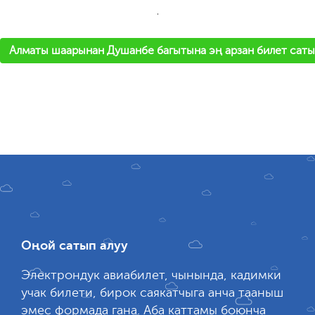
'
Алматы шаарынан Душанбе багытына эң арзан билет саты
Оңой сатып алуу
Электрондук авиабилет, чынында, кадимки
учак билети, бирок саякатчыга анча тааныш
эмес формада гана. Аба каттамы боюнча