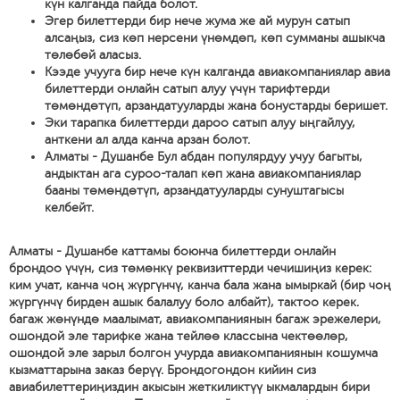
күн калганда пайда болот.
Эгер билеттерди бир нече жума же ай мурун сатып
алсаңыз, сиз көп нерсени үнөмдөп, көп сумманы ашыкча
төлөбөй аласыз.
Кээде учууга бир нече күн калганда авиакомпаниялар авиа
билеттерди онлайн сатып алуу үчүн тарифтерди
төмөндөтүп, арзандатууларды жана бонустарды беришет.
Эки тарапка билеттерди дароо сатып алуу ыңгайлуу,
анткени ал алда канча арзан болот.
Алматы - Душанбе Бул абдан популярдуу учуу багыты,
андыктан ага суроо-талап көп жана авиакомпаниялар
бааны төмөндөтүп, арзандатууларды сунуштагысы
келбейт.
Алматы - Душанбе каттамы боюнча билеттерди онлайн
брондоо үчүн, сиз төмөнкү реквизиттерди чечишиңиз керек:
ким учат, канча чоң жүргүнчү, канча бала жана ымыркай (бир чоң
жүргүнчү бирден ашык балалуу боло албайт), тактоо керек.
багаж жөнүндө маалымат, авиакомпаниянын багаж эрежелери,
ошондой эле тарифке жана тейлөө классына чектөөлөр,
ошондой эле зарыл болгон учурда авиакомпаниянын кошумча
кызматтарына заказ берүү. Брондогондон кийин сиз
авиабилеттериңиздин акысын жеткиликтүү ыкмалардын бири