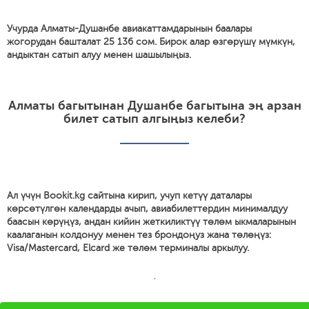
Учурда Алматы-Душанбе авиакаттамдарынын баалары
жогорудан башталат 25 136 сом. Бирок алар өзгөрүшү мүмкүн,
андыктан сатып алуу менен шашылыңыз.
Алматы багытынан Душанбе багытына эң арзан
билет сатып алгыңыз келеби?
Ал үчүн Bookit.kg сайтына кирип, учуп кетүү даталары
көрсөтүлгөн календарды ачып, авиабилеттердин минималдуу
баасын көрүңүз, андан кийин жеткиликтүү төлөм ыкмаларынын
каалаганын колдонуу менен тез брондоңуз жана төлөңүз:
Visa/Mastercard, Elcard же төлөм терминалы аркылуу.
'