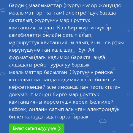
бардык маалыматтар (жүргүнчүлөр жөнүндө
маалыматтар, каттам) электрондук базада
сакталып, жүргүнчү маршруттук
квитанцияны алат. Кээ бир жүргүнчүлөр
авиабилетти онлайн сатып алып,
маршруттук квитанцияны алып, анын сырткы
көрүнүшүнө таң калышат - бул А4
форматындагы кадимки баракта, анда
алдыдагы рейс тууралуу бардык
маалыматтар басылган. Жүргүнчү рейске
катталып жатканда кадимки кагаз билетти
көрсөткөндөй эле инсандыгын тастыктаган
документ менен бирге маршруттук
квитанцияны көрсөтүшү керек. Белгилей
кетсек, онлайн сатып алынган электрондук
билет кагаздагыдан арзаныраак.
Билет сатып алуу үчүн