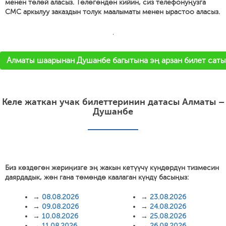
менен төлөй аласыз. Төлөгөндөн кийин, сиз телефонуңузга
СМС аркылуу заказдын толук маалыматы менен ырастоо аласыз.
'
Алматы шаарынан Душанбе багытына эң арзан билет саты
Келе жаткан учак билеттеринин датасы Алматы –
Душанбе
Биз көздөгөн жериңизге эң жакын кетүүчү күндөрдүн тизмесин
даярдадык, жөн гана төмөндө каалаган күндү басыңыз:
→
08.08.2026
→
23.08.2026
→
09.08.2026
→
24.08.2026
→
10.08.2026
→
25.08.2026
→
11.08.2026
→
26.08.2026