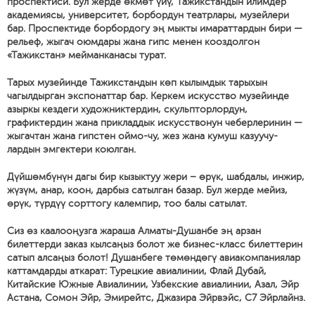
проспектиси. Бул жерде өкмөт үйү, Тажикстандын илимдер
академиясы, университет, борбордун театрлары, музейлери
бар. Проспектиде борбордогу эң мыкты имараттардын бири —
рельеф, жыгач оюмдары жана гипс менен кооздолгон
«Тажикстан» мейманканасы турат.
Тарых музейинде Тажикстандын көп кылымдык тарыхын
чагылдырган экспонаттар бар. Керкем искусство музейинде
азыркы кездеги художниктердин, скульпторлордун,
графиктердин жана прикладдык искусствонун чеберлеринин —
жыгачтан жана гипстен оймо-чу, жез жана кумуш казуучу-
лардын эмгектери коюлган.
Дүйшөмбүнүн дагы бир кызыктуу жери – өрүк, шабдалы, инжир,
жүзүм, анар, коон, дарбыз сатылган базар. Бул жерде мейиз,
өрүк, түрдүү сорттогу калемпир, тоо балы сатылат.
Сиз өз каалооңузга жараша Алматы-Душанбе эң арзан
билеттерди заказ кылсаңыз болот же бизнес-класс билеттерин
сатып алсаңыз болот! Душанбеге төмөндөгү авиакомпаниялар
каттамдарды аткарат: Турецкие авиалинии, Флай Дубай,
Китайские Южные Авиалинии, Узбекские авиалинии, Азал, Эйр
Астана, Сомон Эйр, Эмирейтс, Джазира Эйрвэйс, С7 Эйрлайнз.