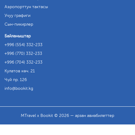
Аэропорттун тактасы
Учуу графиги
Сын-пикирлер
Байланыштар
+996 (554) 332-233
+996 (770) 332-233
+996 (704) 332-233
Кулатов көч. 21
Чүй пр. 126
info
bookit.kg
MTravel x Bookit © 2026 — арзан авиабилеттер