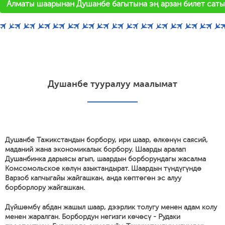
Алматы шаарынан Душанбе багытына эң арзан билет саты
Душанбе тууралуу маалымат
Душанбе Тажикстандын борбору, ири шаар, өлкөнүн саясий,
маданий жана экономикалык борбору. Шаарды аралап
Душанбинка дарыясы агып, шаардын борборундагы жасалма
Комсомольское көлүн азыктандырат. Шаардын түндүгүндө
Варзоб капчыгайы жайгашкан, анда көптөгөн эс алуу
борборлору жайгашкан.
Дүйшөмбү абдан жашыл шаар, дээрлик толугу менен адам колу
менен жаралган. Борбордун негизги көчөсү - Рудаки