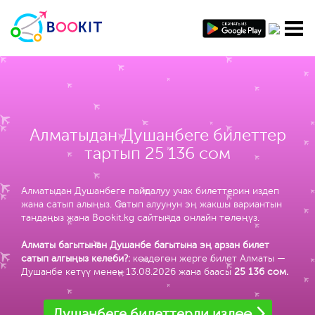
Алматыдан Душанбеге билеттер
тартып 25 136 сом
Алматыдан Душанбеге пайдалуу учак билеттерин издеп
жана сатып алыңыз. Сатып алуунун эң жакшы вариантын
тандаңыз жана Bookit.kg сайтында онлайн төлөңүз.
Алматы багытынан Душанбе багытына эң арзан билет
сатып алгыңыз келеби?:
көздөгөн жерге билет Алматы —
Душанбе кетүү менен 13.08.2026 жана баасы
25 136 сом
.
Душанбеге билеттерди издөө