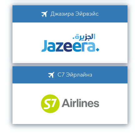
Джазира Эйрвэйс
С7 Эйрлайнз