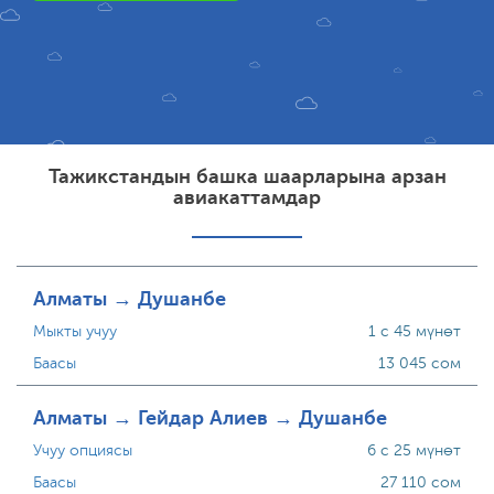
Тажикстандын башка шаарларына арзан
авиакаттамдар
Алматы → Душанбе
Мыкты учуу
1 с 45 мүнөт
Баасы
13 045 сом
Алматы → Гейдар Алиев → Душанбе
Учуу опциясы
6 с 25 мүнөт
Баасы
27 110 сом