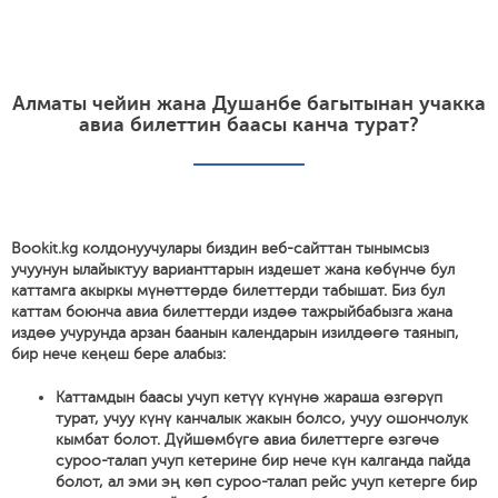
Алматы чейин жана Душанбе багытынан учакка
авиа билеттин баасы канча турат?
Bookit.kg колдонуучулары биздин веб-сайттан тынымсыз
учуунун ылайыктуу варианттарын издешет жана көбүнчө бул
каттамга акыркы мүнөттөрдө билеттерди табышат. Биз бул
каттам боюнча авиа билеттерди издөө тажрыйбабызга жана
издөө учурунда арзан баанын календарын изилдөөгө таянып,
бир нече кеңеш бере алабыз:
Каттамдын баасы учуп кетүү күнүнө жараша өзгөрүп
турат, учуу күнү канчалык жакын болсо, учуу ошончолук
кымбат болот. Дүйшөмбүгө авиа билеттерге өзгөчө
суроо-талап учуп кетерине бир нече күн калганда пайда
болот, ал эми эң көп суроо-талап рейс учуп кетерге бир