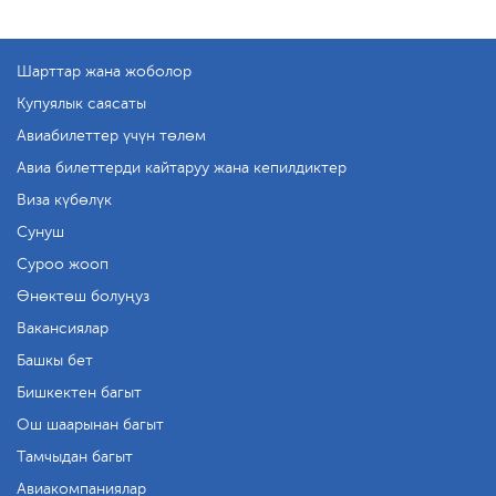
Шарттар жана жоболор
Купуялык саясаты
Авиабилеттер үчүн төлөм
Авиа билеттерди кайтаруу жана кепилдиктер
Виза күбөлүк
Сунуш
Суроо жооп
Өнөктөш болуңуз
Вакансиялар
Башкы бет
Бишкектен багыт
Ош шаарынан багыт
Тамчыдан багыт
Авиакомпаниялар