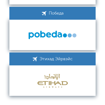
Победа
Этихад Эйрвэйс