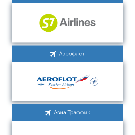
Аэрофлот
Авиа Траффик