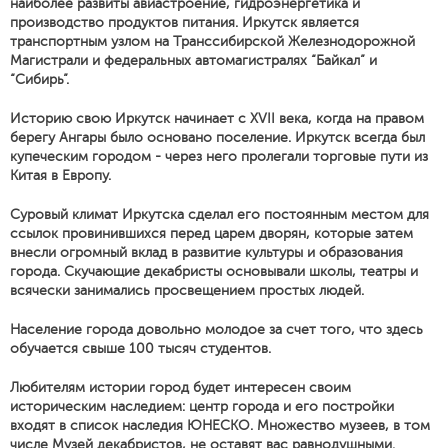
наиболее развиты авиастроение, гидроэнергетика и
производство продуктов питания. Иркутск является
транспортным узлом на Транссибирской Железнодорожной
Магистрали и федеральных автомагистралях “Байкал” и
“Сибирь”.
Историю свою Иркутск начинает с XVII века, когда на правом
берегу Ангары было основано поселение. Иркутск всегда был
купеческим городом - через него пролегали торговые пути из
Китая в Европу.
Суровый климат Иркутска сделал его постоянным местом для
ссылок провинившихся перед царем дворян, которые затем
внесли огромный вклад в развитие культуры и образования
города. Скучающие декабристы основывали школы, театры и
всячески занимались просвещением простых людей.
Население города довольно молодое за счет того, что здесь
обучается свыше 100 тысяч студентов.
Любителям истории город будет интересен своим
историческим наследием: центр города и его постройки
входят в список наследия ЮНЕСКО. Множество музеев, в том
числе Музей декабристов, не оставят вас равнодушными.