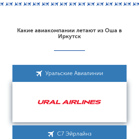
Какие авиакомпании летают из Оша в
Иркутск
Уральские Авиалинии
С7 Эйрлайнз