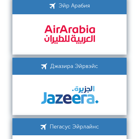
Эйр Арабия
Джазира Эйрвэйс
Пегасус Эйрлайнс