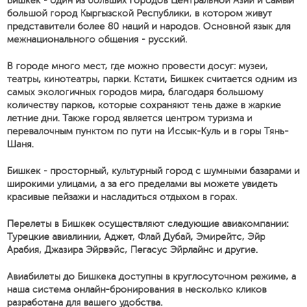
Бишкек - один из больших городов Центральной Азии и самый
большой город Кыргызской Республики, в котором живут
представители более 80 наций и народов. Основной язык для
межнационального общения - русский.
В городе много мест, где можно провести досуг: музеи,
театры, кинотеатры, парки. Кстати, Бишкек считается одним из
самых экологичных городов мира, благодаря большому
количеству парков, которые сохраняют тень даже в жаркие
летние дни. Также город является центром туризма и
перевалочным пунктом по пути на Иссык-Куль и в горы Тянь-
Шаня.
Бишкек - просторный, культурный город с шумными базарами и
широкими улицами, а за его пределами вы можете увидеть
красивые пейзажи и насладиться отдыхом в горах.
Перелеты в Бишкек осуществляют следующие авиакомпании:
Турецкие авиалинии, Аджет, Флай Дубай, Эмирейтс, Эйр
Арабия, Джазира Эйрвэйс, Пегасус Эйрлайнс и другие.
Авиабилеты до Бишкека доступны в круглосуточном режиме, а
наша система онлайн-бронирования в несколько кликов
разработана для вашего удобства.