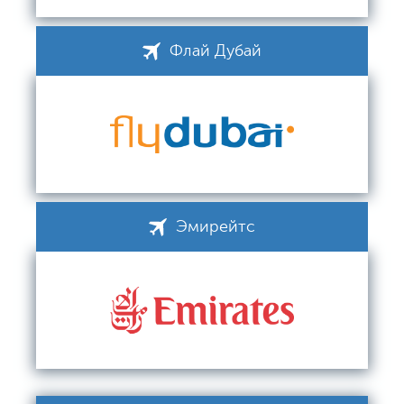
Флай Дубай
Эмирейтс