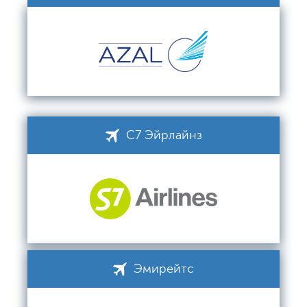
С7 Эйрлайнз
Эмирейтс