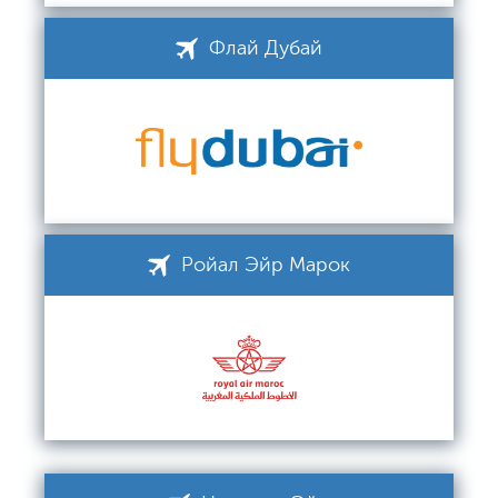
Флай Дубай
Ройал Эйр Марок