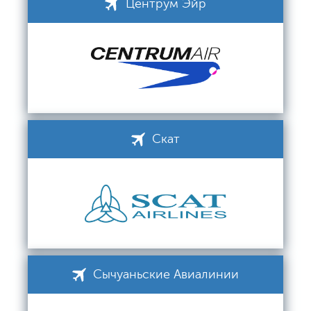
Центрум Эйр
Скат
Сычуаньские Авиалинии