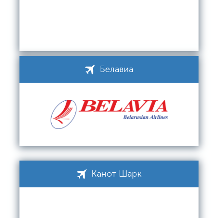
Белавиа
Канот Шарк