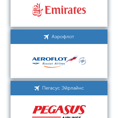
Аэрофлот
Пегасус Эйрлайнс