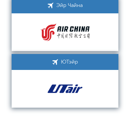
Эйр Чайна
ЮТэйр