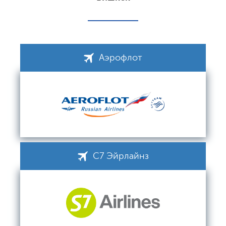
Аэрофлот
С7 Эйрлайнз