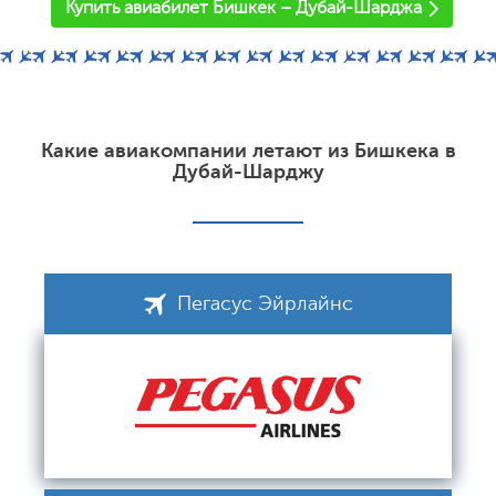
Купить авиабилет Бишкек – Дубай-Шарджа
Какие авиакомпании летают из Бишкека в
Дубай-Шарджу
Пегасус Эйрлайнс