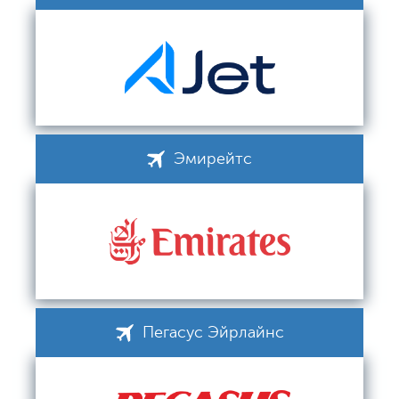
Эмирейтс
Пегасус Эйрлайнс