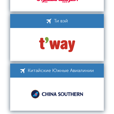
Ти вэй
Китайские Южные Авиалинии