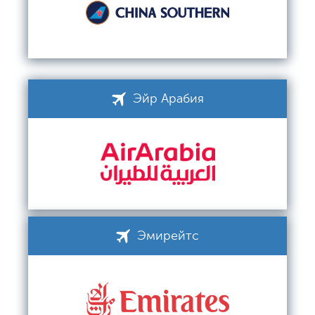
Эйр Арабия
Эмирейтс