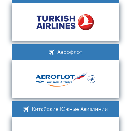
Аэрофлот
Китайские Южные Авиалинии