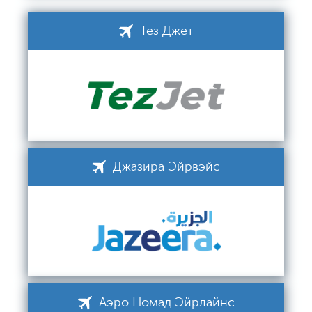
Тез Джет
Джазира Эйрвэйс
Аэро Номад Эйрлайнс