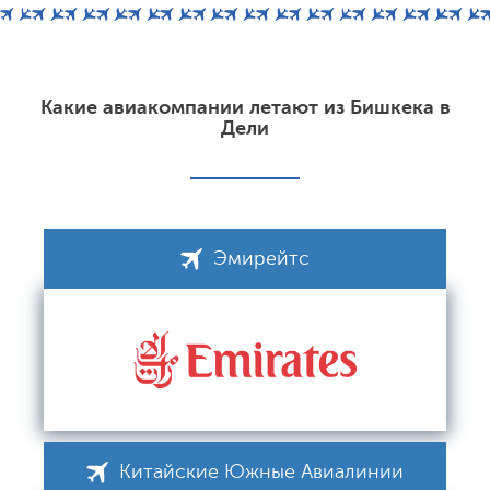
Какие авиакомпании летают из Бишкека в
Дели
Эмирейтс
Китайские Южные Авиалинии