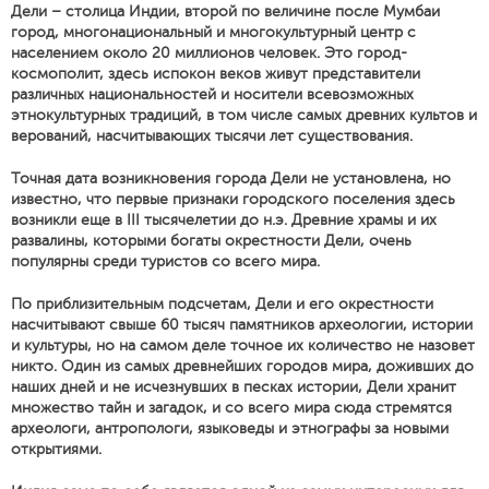
Дели – столица Индии, второй по величине после Мумбаи
город, многонациональный и многокультурный центр с
населением около 20 миллионов человек. Это город-
космополит, здесь испокон веков живут представители
различных национальностей и носители всевозможных
этнокультурных традиций, в том числе самых древних культов и
верований, насчитывающих тысячи лет существования.
Точная дата возникновения города Дели не установлена, но
известно, что первые признаки городского поселения здесь
возникли еще в III тысячелетии до н.э. Древние храмы и их
развалины, которыми богаты окрестности Дели, очень
популярны среди туристов со всего мира.
По приблизительным подсчетам, Дели и его окрестности
насчитывают свыше 60 тысяч памятников археологии, истории
и культуры, но на самом деле точное их количество не назовет
никто. Один из самых древнейших городов мира, доживших до
наших дней и не исчезнувших в песках истории, Дели хранит
множество тайн и загадок, и со всего мира сюда стремятся
археологи, антропологи, языковеды и этнографы за новыми
открытиями.