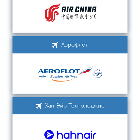
Аэрофлот
Хан Эйр Технолоджис