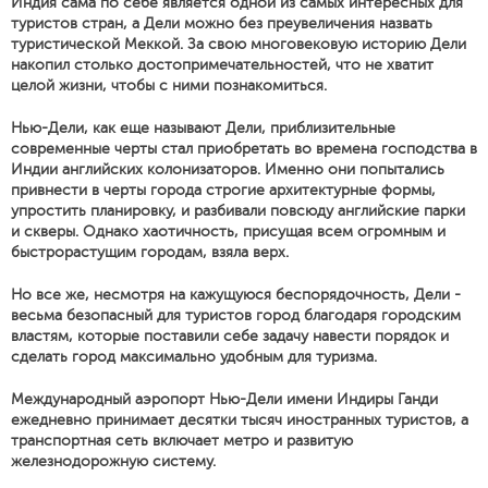
Индия сама по себе является одной из самых интересных для
туристов стран, а Дели можно без преувеличения назвать
туристической Меккой. За свою многовековую историю Дели
накопил столько достопримечательностей, что не хватит
целой жизни, чтобы с ними познакомиться.
Нью-Дели, как еще называют Дели, приблизительные
современные черты стал приобретать во времена господства в
Индии английских колонизаторов. Именно они попытались
привнести в черты города строгие архитектурные формы,
упростить планировку, и разбивали повсюду английские парки
и скверы. Однако хаотичность, присущая всем огромным и
быстрорастущим городам, взяла верх.
Но все же, несмотря на кажущуюся беспорядочность, Дели -
весьма безопасный для туристов город благодаря городским
властям, которые поставили себе задачу навести порядок и
сделать город максимально удобным для туризма.
Международный аэропорт Нью-Дели имени Индиры Ганди
ежедневно принимает десятки тысяч иностранных туристов, а
транспортная сеть включает метро и развитую
железнодорожную систему.