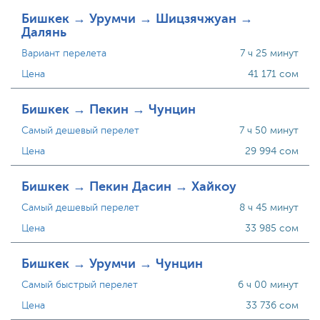
Бишкек → Урумчи → Шицзячжуан →
Далянь
Вариант перелета
7 ч 25 минут
Цена
41 171 сом
Бишкек → Пекин → Чунцин
Самый дешевый перелет
7 ч 50 минут
Цена
29 994 сом
Бишкек → Пекин Дасин → Хайкоу
Самый дешевый перелет
8 ч 45 минут
Цена
33 985 сом
Бишкек → Урумчи → Чунцин
Самый быстрый перелет
6 ч 00 минут
Цена
33 736 сом