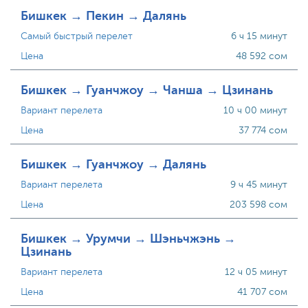
Бишкек → Пекин → Далянь
Самый быстрый перелет
6 ч 15 минут
Цена
48 592 сом
Бишкек → Гуанчжоу → Чанша → Цзинань
Вариант перелета
10 ч 00 минут
Цена
37 774 сом
Бишкек → Гуанчжоу → Далянь
Вариант перелета
9 ч 45 минут
Цена
203 598 сом
Бишкек → Урумчи → Шэньчжэнь →
Цзинань
Вариант перелета
12 ч 05 минут
Цена
41 707 сом