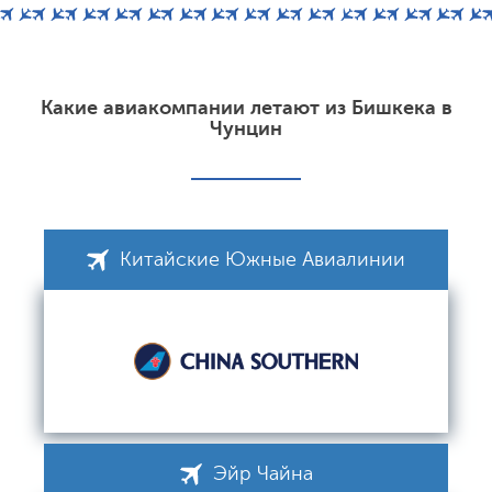
Какие авиакомпании летают из Бишкека в
Чунцин
Китайские Южные Авиалинии
Эйр Чайна