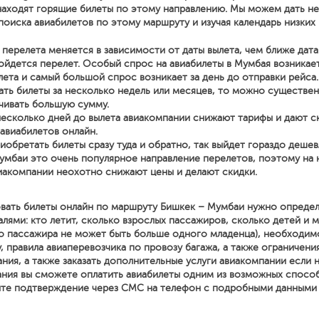
находят горящие билеты по этому направлению. Мы можем дать н
поиска авиабилетов по этому маршруту и изучая календарь низких 
перелета меняется в зависимости от даты вылета, чем ближе дата
йдется перелет. Особый спрос на авиабилеты в Мумбая возникает
лета и самый большой спрос возникает за день до отправки рейса.
ать билеты за несколько недель или месяцев, то можно существе
чивать большую сумму.
несколько дней до вылета авиакомпании снижают тарифы и дают с
 авиабилетов онлайн.
иобретать билеты сразу туда и обратно, так выйдет гораздо дешев
умбаи это очень популярное направление перелетов, поэтому на
иакомпании неохотно снижают цены и делают скидки.
вать билеты онлайн по маршруту Бишкек – Мумбаи нужно определ
ями: кто летит, сколько взрослых пассажиров, сколько детей и м
о пассажира не может быть больше одного младенца), необходим
, правила авиаперевозчика по провозу багажа, а также ограничени
ния, а также заказать дополнительные услуги авиакомпании если
ния вы сможете оплатить авиабилеты одним из возможных спосо
ите подтверждение через СМС на телефон с подробными данными о