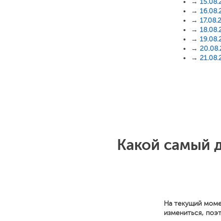
→
15.08.
→
16.08.
→
17.08.
→
18.08.
→
19.08.
→
20.08
→
21.08.
Какой самый 
На текущий моме
измениться, поэ