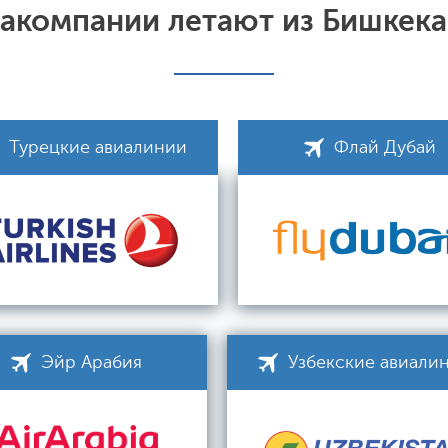
иакомпании летают из Бишкека
Турецкие авиалинии
Флай Дубай
Эйр Арабия
Узбекские авиали