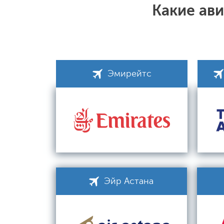
Какие ав
Эмирейтс
Эйр Астана