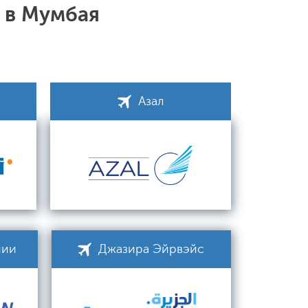
 в Мумбая
Азал
нии
Джазира Эйрвэйс