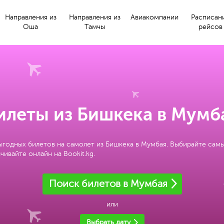
Направления из
Направления из
Авиакомпании
Расписан
Оша
Тамчы
рейсов
илеты из Бишкека в Мумб
ыгодных билетов на самолет из Бишкека в Мумбая. Выбирайте сам
чивайте онлайн на Bookit.kg.
Поиск билетов в Мумбая
или
Выбрать дату