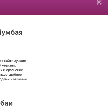
Мумбая
ся найти лучшие
0 мировых
к и сравнение
раздо удобнее
одами и низкими
мбаи