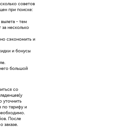
есколько советов
цен при поиске:
 вылета - тем
 за несколько
нно сэкономить и
кидки и бонусы
ле.
 него большой
иться со
ладенцев(у
о уточнить
я по тарифу и
 необходимо.
бов. После
 заказе.