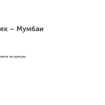
кек – Мумбаи
жмите на нужную