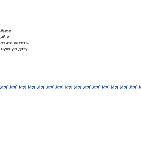
обное
ий и
отите лететь,
 нужную дату.