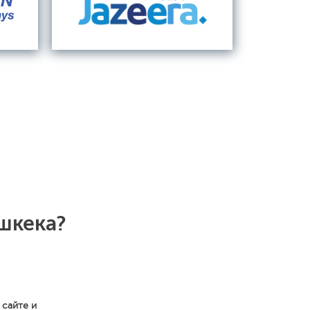
шкека?
 сайте и