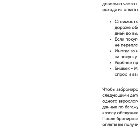
довольно часто 
исходя из опыта 
Стоимость 
дороже обо
дней до вы
Если покуп
не перепла
Иногда за 
на покупку
Удобнее пр
Бишкек - М
спрос и ав
Чтобы заброниро
следующими детал
одного взрослог
данные по багажу
классу обслужива
После бронирова
оплаты вы получ