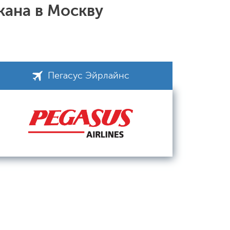
кана в Москву
Пегасус Эйрлайнс