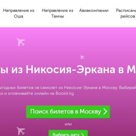
Направления из
Направления из
Авиакомпании
Расписан
Оша
Тамчы
рейсов
ы из Никосия-Эркана в 
ыгодных билетов на самолет из Никосия-Эркана в Москву. Выбира
и и оплачивайте онлайн на Bookit.kg.
Поиск билетов в Москву
или
Выбрать дату