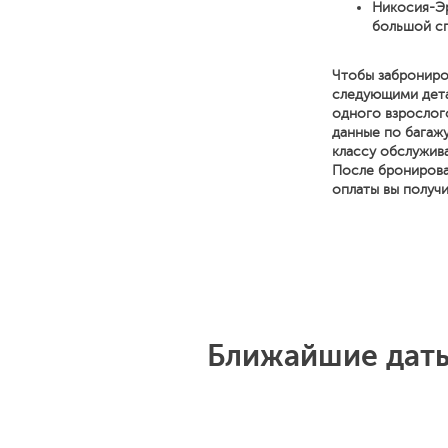
Никосия-Эр
большой сп
Чтобы заброниро
следующими детал
одного взрослог
данные по багажу
классу обслужива
После бронирова
оплаты вы получ
Ближайшие даты