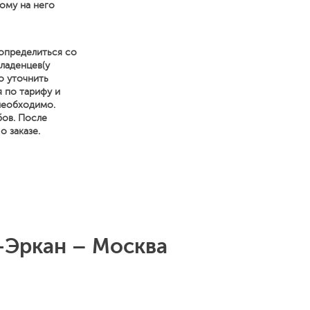
ому на него
определиться со
ладенцев(у
о уточнить
я по тарифу и
 необходимо.
бов. После
 заказе.
-Эркан – Москва