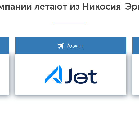
мпании летают из Никосия-Эр
Аджет