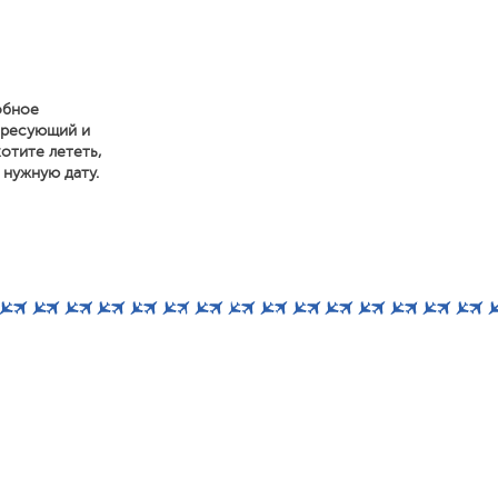
обное
ересующий и
отите лететь,
 нужную дату.