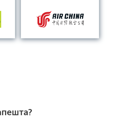
апешта?