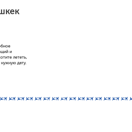
шкек
обное
ющий и
отите лететь,
 нужную дату.