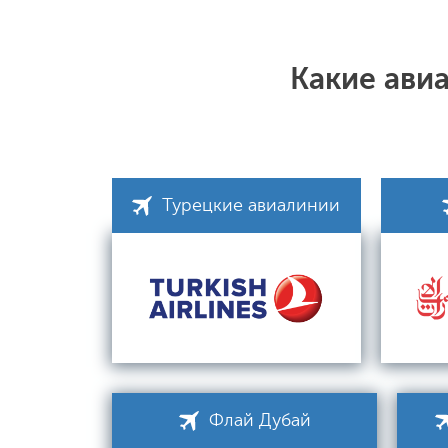
Какие ави
Турецкие авиалинии
Флай Дубай