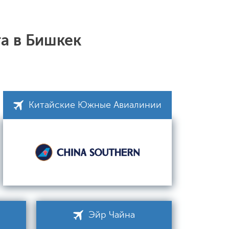
а в Бишкек
Китайские Южные Авиалинии
Эйр Чайна