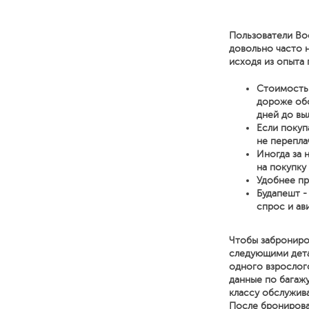
Пользователи Bo
довольно часто 
исходя из опыта 
Стоимость 
дороже обо
дней до вы
Если покуп
не перепла
Иногда за 
на покупку
Удобнее пр
Будапешт -
спрос и ав
Чтобы заброниро
следующими детал
одного взрослог
данные по багажу
классу обслужива
После бронирова