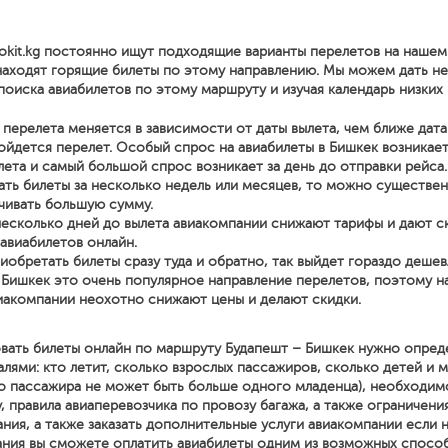
okit.kg постоянно ищут подходящие варианты перелетов на нашем
находят горящие билеты по этому направлению. Мы можем дать н
поиска авиабилетов по этому маршруту и изучая календарь низких 
перелета меняется в зависимости от даты вылета, чем ближе дата
йдется перелет. Особый спрос на авиабилеты в Бишкек возникает
лета и самый большой спрос возникает за день до отправки рейса.
ать билеты за несколько недель или месяцев, то можно существе
чивать большую сумму.
несколько дней до вылета авиакомпании снижают тарифы и дают с
 авиабилетов онлайн.
иобретать билеты сразу туда и обратно, так выйдет гораздо дешев
 Бишкек это очень популярное направление перелетов, поэтому н
иакомпании неохотно снижают цены и делают скидки.
вать билеты онлайн по маршруту Будапешт – Бишкек нужно опред
ями: кто летит, сколько взрослых пассажиров, сколько детей и м
о пассажира не может быть больше одного младенца), необходим
, правила авиаперевозчика по провозу багажа, а также ограничени
ния, а также заказать дополнительные услуги авиакомпании если
ния вы сможете оплатить авиабилеты одним из возможных спосо