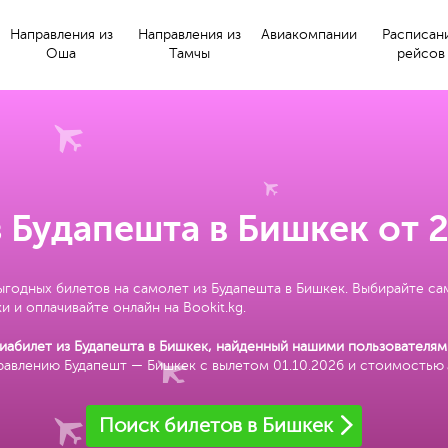
Направления из
Направления из
Авиакомпании
Расписан
Оша
Тамчы
рейсов
 Будапешта в Бишкек от 
ыгодных билетов на самолет из Будапешта в Бишкек. Выбирайте с
и и оплачивайте онлайн на Bookit.kg.
абилет из Будапешта в Бишкек, найденный нашими пользователям
равлению Будапешт — Бишкек с вылетом 01.10.2026 и стоимостью
Поиск билетов в Бишкек