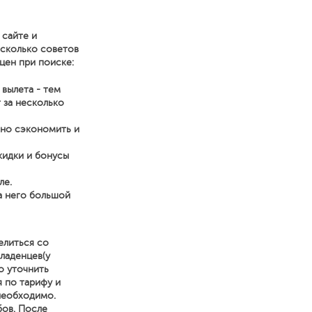
 сайте и
есколько советов
цен при поиске:
 вылета - тем
 за несколько
нно сэкономить и
кидки и бонусы
ле.
а него большой
елиться со
ладенцев(у
о уточнить
я по тарифу и
 необходимо.
бов. После