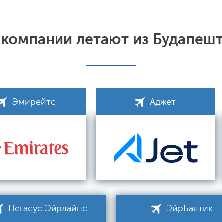
акомпании летают из Будапешт
Эмирейтс
Аджет
Пегасус Эйрлайнс
ЭйрБалтик