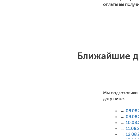
оплаты вы получ
Ближайшие д
Мы подготовили 
дату ниже:
→
08.08
→
09.08
→
10.08
→
11.08.
→
12.08.