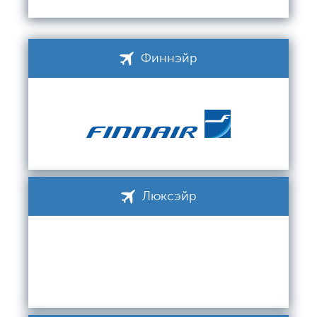
Финнэйр
Люксэйр