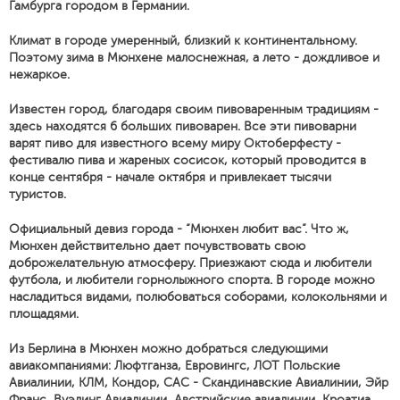
Гамбурга городом в Германии.
Климат в городе умеренный, близкий к континентальному.
Поэтому зима в Мюнхене малоснежная, а лето - дождливое и
нежаркое.
Известен город, благодаря своим пивоваренным традициям -
здесь находятся 6 больших пивоварен. Все эти пивоварни
варят пиво для известного всему миру Октоберфесту -
фестивалю пива и жареных сосисок, который проводится в
конце сентября - начале октября и привлекает тысячи
туристов.
Официальный девиз города - “Мюнхен любит вас”. Что ж,
Мюнхен действительно дает почувствовать свою
доброжелательную атмосферу. Приезжают сюда и любители
футбола, и любители горнолыжного спорта. В городе можно
насладиться видами, полюбоваться соборами, колокольнями и
площадями.
Из Берлина в Мюнхен можно добраться следующими
авиакомпаниями: Люфтганза, Евровингс, ЛОТ Польские
Авиалинии, КЛМ, Кондор, САС - Скандинавские Авиалинии, Эйр
Франс, Вуэлинг Авиалинии, Австрийские авиалинии, Кроатиа