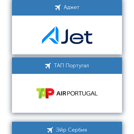
Аджет
ТАП Португал
Эйр Сербия