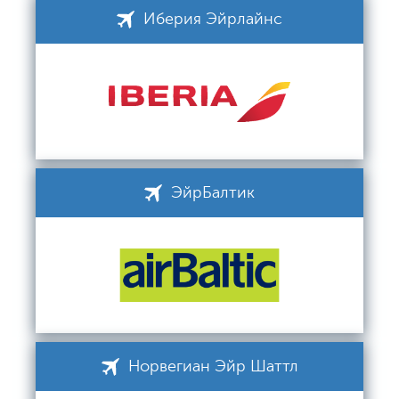
Иберия Эйрлайнс
ЭйрБалтик
Норвегиан Эйр Шаттл