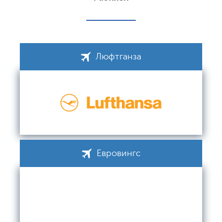
Люфтганза
Евровингс