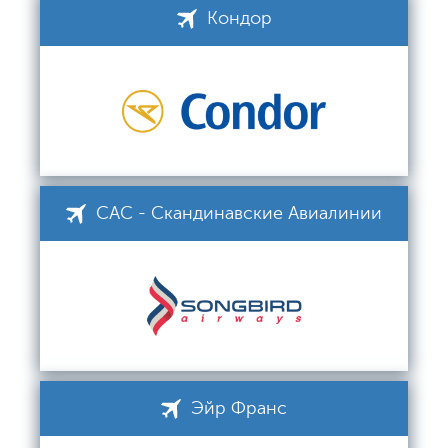
Кондор
САС - Скандинавские Авиалинии
Эйр Франс