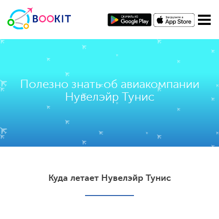
Полезно знать об авиакомпании
Нувелэйр Тунис
Куда летает Нувелэйр Тунис