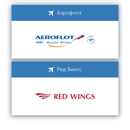
Аэрофлот
Ред Вингс