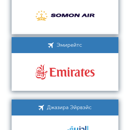
Эмирейтс
Джазира Эйрвэйс