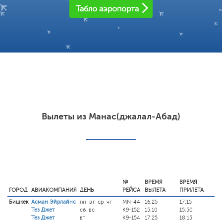
Табло аэропорта
Вылеты из Манас(джалал-Абад)
№
ВРЕМЯ
ВРЕМЯ
ГОРОД
АВИАКОМПАНИЯ
ДЕНЬ
РЕЙСА
ВЫЛЕТА
ПРИЛЕТА
Бишкек
Асман Эйрлайнс
пн, вт, ср, чт,
MN-44
16:25
17:15
Тез Джет
сб, вс
K9-152
15:10
15:50
Тез Джет
вт
K9-154
17:25
18:15