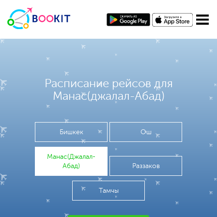
Расписание рейсов для
Манас(джалал-Абад)
Бишкек
Ош
Манас(Джалал-
Абад)
Раззаков
Тамчы