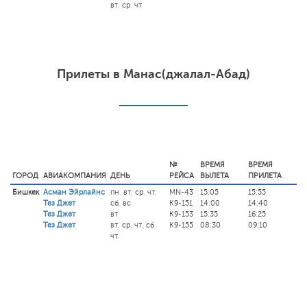
вт, ср, чт
Прилеты в Манас(джалал-Абад)
№
ВРЕМЯ
ВРЕМЯ
ГОРОД
АВИАКОМПАНИЯ
ДЕНЬ
РЕЙСА
ВЫЛЕТА
ПРИЛЕТА
Бишкек
Асман Эйрлайнс
пн, вт, ср, чт,
MN-43
15:05
15:55
Тез Джет
сб, вс
K9-151
14:00
14:40
Тез Джет
вт
K9-153
15:35
16:25
Тез Джет
вт, ср, чт, сб
K9-155
08:30
09:10
чт