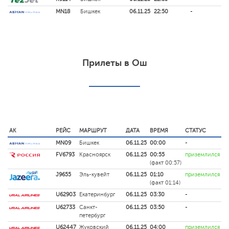
MN18
Бишкек
06.11.25
22:50
-
Прилеты в Ош
АК
РЕЙС
МАРШРУТ
ДАТА
ВРЕМЯ
СТАТУС
MN09
Бишкек
06.11.25
00:00
-
FV6793
Красноярск
06.11.25
00:55
приземлился
(факт 00:57)
J9655
Эль-кувейт
06.11.25
01:10
приземлился
(факт 01:14)
U62903
Екатеринбург
06.11.25
03:30
-
U62733
Санкт-
06.11.25
03:50
-
петербург
U62447
Жуковский
06.11.25
04:00
приземлился