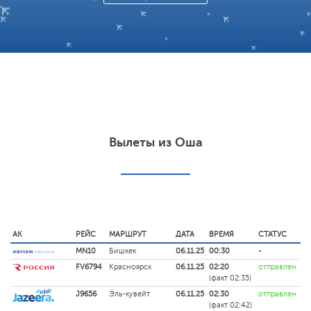
Вылеты из Оша
АК
РЕЙС
МАРШРУТ
ДАТА
ВРЕМЯ
СТАТУС
MN10
Бишкек
06.11.25
00:30
-
FV6794
Красноярск
06.11.25
02:20
отправлен
(факт 02:35)
J9656
Эль-кувейт
06.11.25
02:30
отправлен
(факт 02:42)