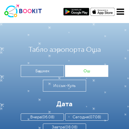
Табло аэропорта Оша
Бишкек
Ош
Иссык-Куль
Дата
Вчера(06.08)
Сегодня(07.08)
Завтра(08.08)