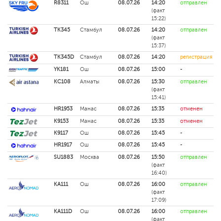
R8311
Ош
08.07.26
14:20
отправлен
(факт
15:22)
TK345
Стамбул
08.07.26
14:20
отправлен
(факт
15:37)
TK345D
Стамбул
08.07.26
14:20
регистрация
YK181
Ош
08.07.26
15:00
-
KC108
Алматы
08.07.26
15:30
отправлен
(факт
15:41)
HR1953
Манас
08.07.26
15:35
отменен
K9153
Манас
08.07.26
15:35
отменен
K9117
Ош
08.07.26
15:45
-
HR1917
Ош
08.07.26
15:45
-
SU1883
Москва
08.07.26
15:50
отправлен
(факт
16:40)
KA111
Ош
08.07.26
16:00
отправлен
(факт
17:09)
KA111D
Ош
08.07.26
16:00
отправлен
(факт