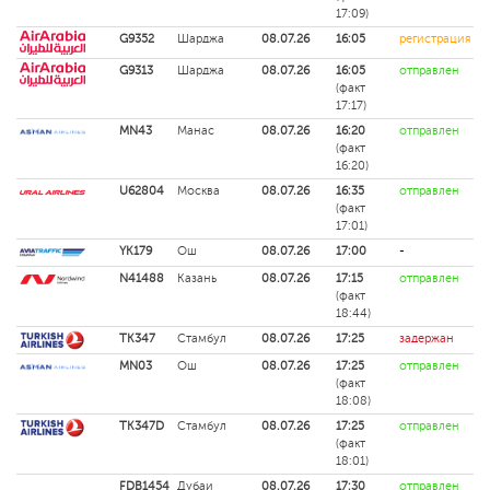
17:09)
G9352
Шарджа
08.07.26
16:05
регистрация
G9313
Шарджа
08.07.26
16:05
отправлен
(факт
17:17)
MN43
Манас
08.07.26
16:20
отправлен
(факт
16:20)
U62804
Москва
08.07.26
16:35
отправлен
(факт
17:01)
YK179
Ош
08.07.26
17:00
-
N41488
Казань
08.07.26
17:15
отправлен
(факт
18:44)
TK347
Стамбул
08.07.26
17:25
задержан
MN03
Ош
08.07.26
17:25
отправлен
(факт
18:08)
TK347D
Стамбул
08.07.26
17:25
отправлен
(факт
18:01)
FDB1454
Дубаи
08.07.26
17:30
отправлен