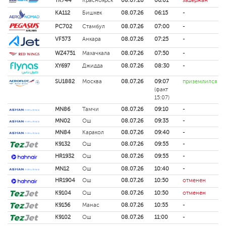
YK744
Красноярск
08.07.26
06:01
задержан
KA112
Бишкек
08.07.26
06:15
-
PC702
Стамбул
08.07.26
07:00
-
VF573
Анкара
08.07.26
07:25
-
WZ4751
Махачкала
08.07.26
07:50
-
XY697
Джидда
08.07.26
08:30
-
SU1882
Москва
08.07.26
09:07
приземлился
(факт
15:07)
MN86
Тамчи
08.07.26
09:10
-
MN02
Ош
08.07.26
09:35
-
MN84
Каракол
08.07.26
09:40
-
K9132
Ош
08.07.26
09:55
-
HR1932
Ош
08.07.26
09:55
-
MN12
Ош
08.07.26
10:40
-
HR1904
Ош
08.07.26
10:50
отменен
K9104
Ош
08.07.26
10:50
отменен
K9156
Манас
08.07.26
10:55
-
K9102
Ош
08.07.26
11:00
-