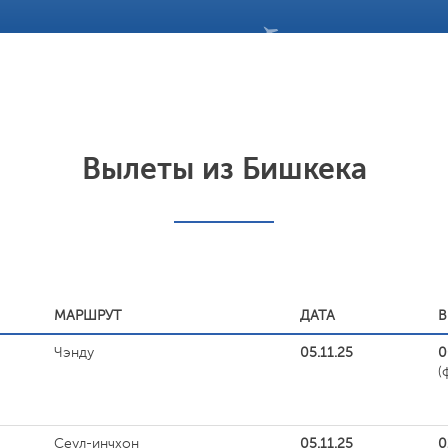
Вылеты из Бишкека
МАРШРУТ
ДАТА
В
Чэнду
05.11.25
0
(
Cеул-инчхон
05.11.25
0