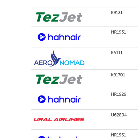
K9131
HR1931
KA111
K91701
HR1929
U62804
HR1951