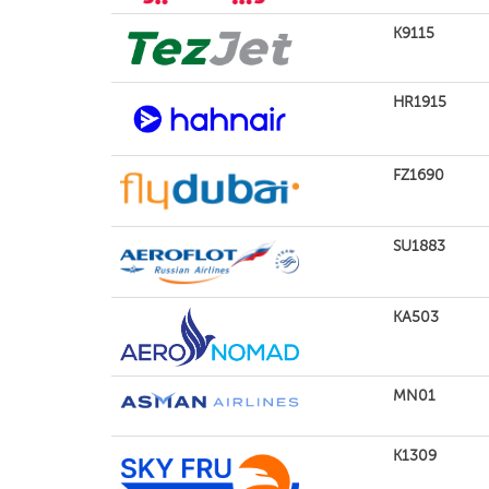
K9115
HR1915
FZ1690
SU1883
KA503
MN01
K1309