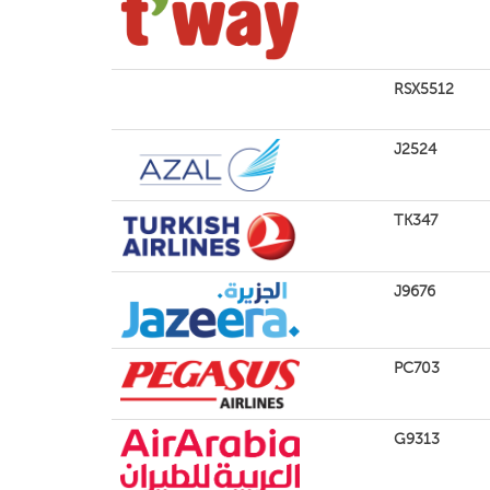
RSX5512
J2524
TK347
J9676
PC703
G9313