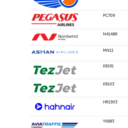
PC709
N41488
MN11
K9191
K9103
HR1903
YK883