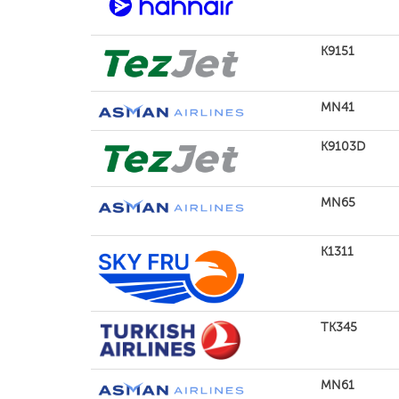
K9151
MN41
K9103D
MN65
K1311
TK345
MN61