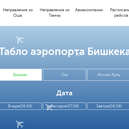
Направления из
Направления из
Авиакомпании
Расписан
Оша
Тамчы
рейсов
Табло аэропорта Бишкек
Бишкек
Ош
Иссык-Куль
Дата
Вчера(06.08)
Сегодня(07.08)
Завтра(08.08)