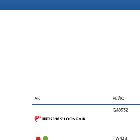
АК
РЕЙС
GJ8532
TW438