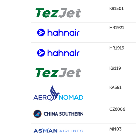
K91501
HR1921
HR1919
K9119
KA581
CZ6006
MN03